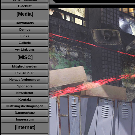
Blacklist
[Media]
Downloads
Demos
Links
Gallerie
ver Link uns
[MISC]
Mitglied werden
PSL-USK 18
Herausforderungen
Sponsors
Newsletter
Kontakt
Nutzungsbedingungen
Datenschutz
Impressum
[Internet]