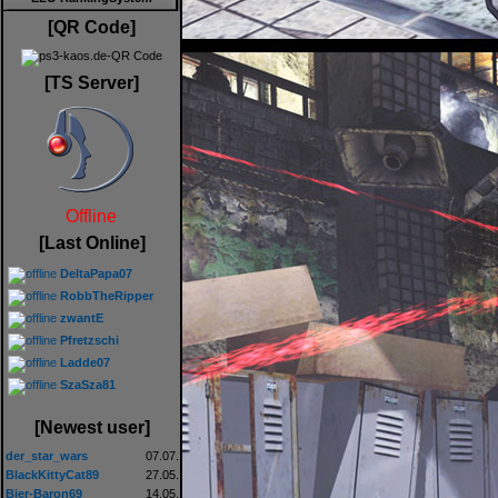
[QR Code]
[TS Server]
Offline
[Last Online]
DeltaPapa07
RobbTheRipper
zwantE
Pfretzschi
Ladde07
SzaSza81
[Newest user]
der_star_wars
07.07.
BlackKittyCat89
27.05.
Bier-Baron69
14.05.