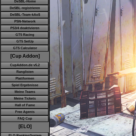
DeSBL-Home
DeSBL-registrieren
DeSBL-Team-kAo$
PSN-Network
PS3/4 deaktivieren
GT5 Racing
GT5 SetUp
GT5 Calculator
[Cup Addon]
CupAddon.de v5.2
Ranglisten
Plattformen
Spiel Ergebnisse
Meine Teams
Meine Tickets
Hall of Fame
Free Agents
FAQ Cup
[ELO]
ELO RankingSystem