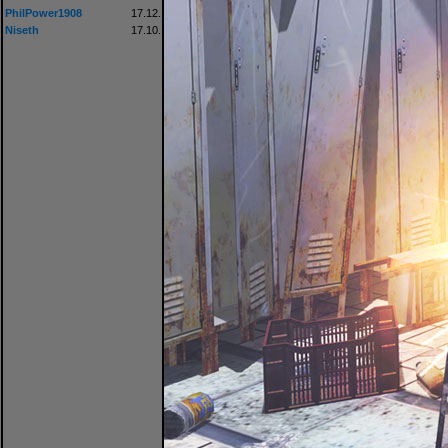
PhilPower1908
17.12.
Niseth
17.10.