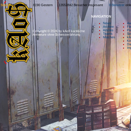
Stats:
2423 Heute 8190 Gestern 13552842 Besucher insgesamt
0 Benutzer
on
NAVIGATION
News
Aw
Archive
Fil
Articles
Pa
Copyright © 2026 by kAo$ kaotische
Teams
Sp
Amateure ohne $chiesserfahrung
Matches
kA
Ko
Da
Im