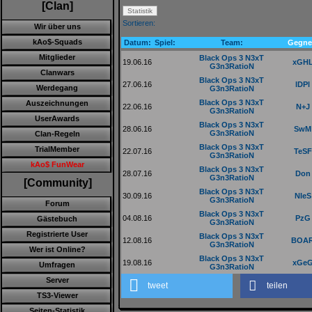
[Clan]
Sortieren:
Wir über uns
kAo$-Squads
Datum:
Spiel:
Team:
Gegne
Mitglieder
Black Ops 3 N3xT
19.06.16
xGH
G3n3RatioN
Clanwars
Black Ops 3 N3xT
27.06.16
lDPl
Werdegang
G3n3RatioN
Black Ops 3 N3xT
Auszeichnungen
22.06.16
N+J
G3n3RatioN
UserAwards
Black Ops 3 N3xT
28.06.16
SwM
G3n3RatioN
Clan-Regeln
Black Ops 3 N3xT
TrialMember
22.07.16
TeSF
G3n3RatioN
kAo$ FunWear
Black Ops 3 N3xT
28.07.16
Don
G3n3RatioN
[Community]
Black Ops 3 N3xT
30.09.16
NIeS
G3n3RatioN
Forum
Black Ops 3 N3xT
04.08.16
PzG
Gästebuch
G3n3RatioN
Registrierte User
Black Ops 3 N3xT
12.08.16
BOA
G3n3RatioN
Wer ist Online?
Black Ops 3 N3xT
19.08.16
xGe
Umfragen
G3n3RatioN
Server
tweet
teilen
TS3-Viewer
Seiten-Statistik