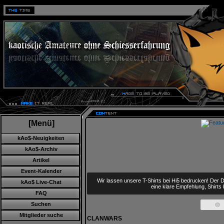
07.08.20
[Menü]
kAo$-Neuigkeiten
kAo$-Archiv
Artikel
Event-Kalender
Wir lassen unsere T-Shirts bei Hi5 bedrucken! Der D
kAo$ Live-Chat
eine klare Empfehlung, Shirts
FAQ
Suchen
Mitglieder suche
CLANWARS