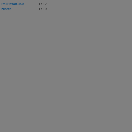
PhilPower1908
17.12.
Niseth
17.10.