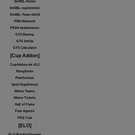
DeSBL-Home
DeSBL-registrieren
DeSBL-Team-kAo$
PSN-Network
PS3/4 deaktivieren
GT5 Racing
GT5 SetUp
GT5 Calculator
[Cup Addon]
CupAddon.de v5.2
Ranglisten
Plattformen
Spiel Ergebnisse
Meine Teams
Meine Tickets
Hall of Fame
Free Agents
FAQ Cup
[ELO]
ELO RankingSystem