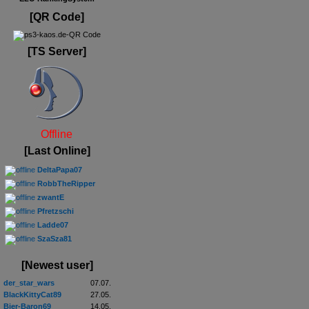
[QR Code]
[TS Server]
Offline
[Last Online]
DeltaPapa07
RobbTheRipper
zwantE
Pfretzschi
Ladde07
SzaSza81
[Newest user]
der_star_wars
07.07.
BlackKittyCat89
27.05.
Bier-Baron69
14.05.