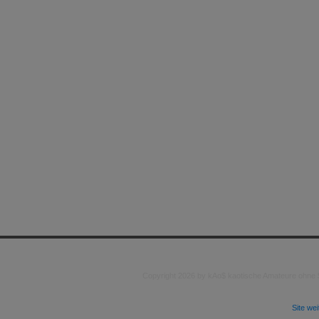
Copyright 2026 by kAo$ kaotische Amateure ohne
Site we