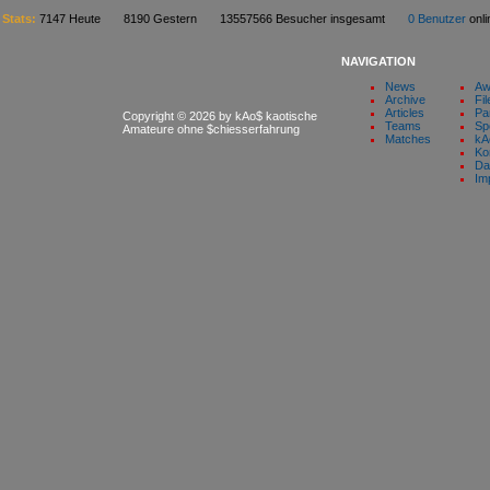
Stats:
7147 Heute 8190 Gestern 13557566 Besucher insgesamt
0 Benutzer
on
NAVIGATION
News
Aw
Archive
Fil
Articles
Pa
Copyright © 2026 by kAo$ kaotische
Teams
Sp
Amateure ohne $chiesserfahrung
Matches
kA
Ko
Da
Im