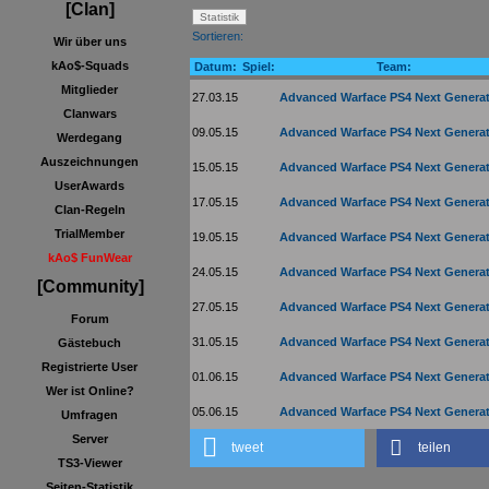
[Clan]
Sortieren:
Wir über uns
kAo$-Squads
Datum:
Spiel:
Team:
Mitglieder
27.03.15
Advanced Warface PS4 Next Genera
Clanwars
09.05.15
Advanced Warface PS4 Next Genera
Werdegang
Auszeichnungen
15.05.15
Advanced Warface PS4 Next Genera
UserAwards
17.05.15
Advanced Warface PS4 Next Genera
Clan-Regeln
TrialMember
19.05.15
Advanced Warface PS4 Next Genera
kAo$ FunWear
24.05.15
Advanced Warface PS4 Next Genera
[Community]
27.05.15
Advanced Warface PS4 Next Genera
Forum
31.05.15
Advanced Warface PS4 Next Genera
Gästebuch
Registrierte User
01.06.15
Advanced Warface PS4 Next Genera
Wer ist Online?
05.06.15
Advanced Warface PS4 Next Genera
Umfragen
Server
tweet
teilen
TS3-Viewer
Seiten-Statistik