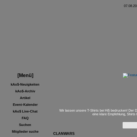
07.08.20
[Menü]
kAo$-Neuigkeiten
kAo$-Archiv
Artikel
Event-Kalender
Wir lassen unsere T-Shirts bei Hi5 bedrucken! Der D
kAo$ Live-Chat
eine klare Empfehlung, Shirts
FAQ
Suchen
Mitglieder suche
CLANWARS