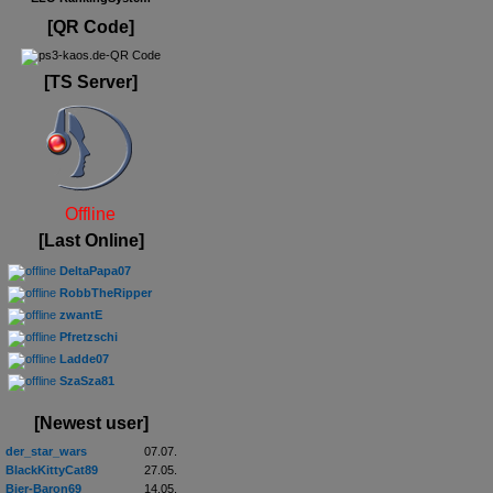
[QR Code]
[TS Server]
Offline
[Last Online]
DeltaPapa07
RobbTheRipper
zwantE
Pfretzschi
Ladde07
SzaSza81
[Newest user]
der_star_wars
07.07.
BlackKittyCat89
27.05.
Bier-Baron69
14.05.