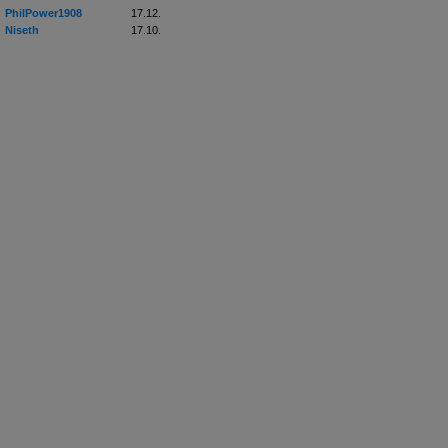
PhilPower1908
17.12.
Niseth
17.10.