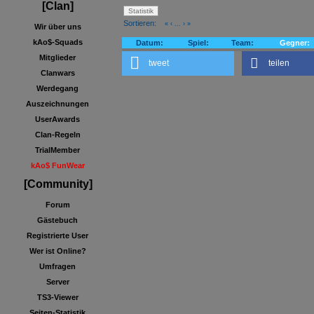
[Clan]
Sortieren:
«
‹
...
›
»
Wir über uns
kAo$-Squads
Datum:
Spiel:
Team:
Gegner:
Mitglieder
tweet
teilen
Clanwars
Werdegang
Auszeichnungen
UserAwards
Clan-Regeln
TrialMember
kAo$ FunWear
[Community]
Forum
Gästebuch
Registrierte User
Wer ist Online?
Umfragen
Server
TS3-Viewer
Seiten-Statistik