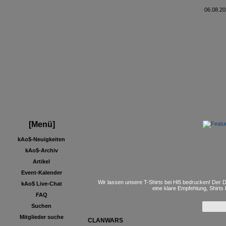
06.08.20
[Menü]
kAo$-Neuigkeiten
kAo$-Archiv
Artikel
Event-Kalender
Wir lassen unsere T-Shirts bei Hi5 bedrucken! Der D
kAo$ Live-Chat
eine klare Empfehlung, Shirts
FAQ
Suchen
Mitglieder suche
CLANWARS