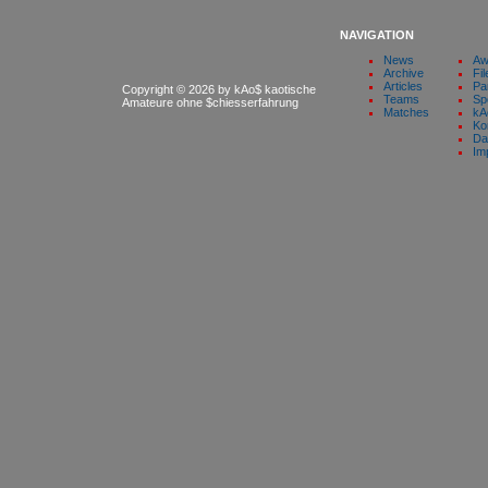
NAVIGATION
News
Aw
Archive
Fil
Articles
Pa
Copyright © 2026 by kAo$ kaotische
Teams
Sp
Amateure ohne $chiesserfahrung
Matches
kA
Ko
Da
Im