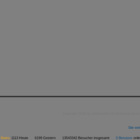
Copyright 2026 by kAo$ kaotische Amateure ohne
Site we
Stats:
1113 Heute 6199 Gestern 13543342 Besucher insgesamt
0 Benutzer
on