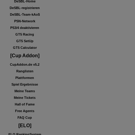
DeSBL-Home
DeSBL-registrieren
DeSBL-Team-kAo$
PSN-Network
PS3/4 deaktivieren
GT5 Racing
GT5 SetUp
GT5 Calculator
[Cup Addon]
CupAddon.de v5.2
Ranglisten
Plattformen
Spiel Ergebnisse
Meine Teams
Meine Tickets
Hall of Fame
Free Agents
FAQ Cup
[ELO]
ELO RankingSystem