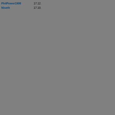
PhilPower1908
17.12.
Niseth
17.10.