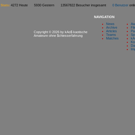
Stats:
4272 Heute 5930 Gestern 13567822 Besucher insgesamt
0 Benutzer
on
NAVIGATION
News
Aw
Archive
Fil
Articles
Pa
Copyright © 2026 by kAo$ kaotische
Teams
Sp
Amateure ohne $chiesserfahrung
Matches
kA
Ko
Da
Im