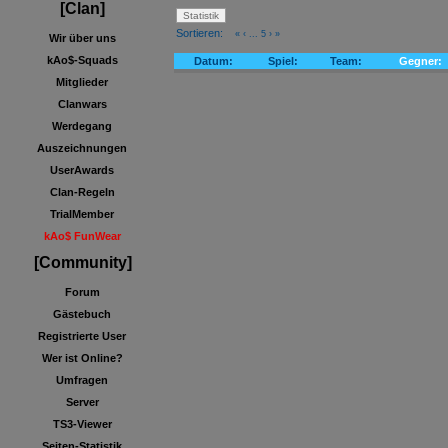
[Clan]
Sortieren:
«
‹
...
5
›
»
Wir über uns
kAo$-Squads
Datum:
Spiel:
Team:
Gegner:
Mitglieder
Clanwars
Werdegang
Auszeichnungen
UserAwards
Clan-Regeln
TrialMember
kAo$ FunWear
[Community]
Forum
Gästebuch
Registrierte User
Wer ist Online?
Umfragen
Server
TS3-Viewer
Seiten-Statistik