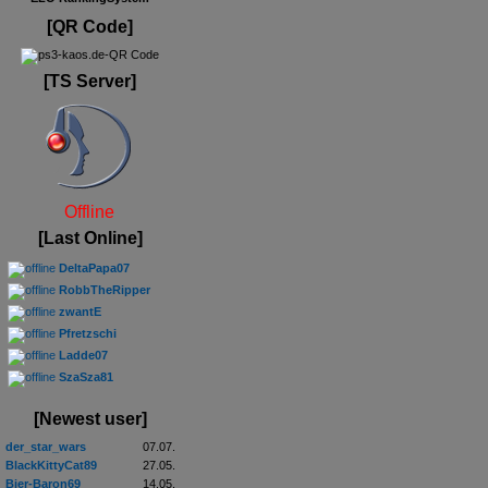
[QR Code]
[TS Server]
Offline
[Last Online]
DeltaPapa07
RobbTheRipper
zwantE
Pfretzschi
Ladde07
SzaSza81
[Newest user]
der_star_wars
07.07.
BlackKittyCat89
27.05.
Bier-Baron69
14.05.