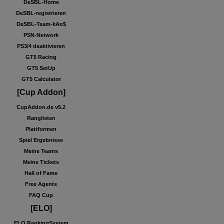
DeSBL-Home
DeSBL-registrieren
DeSBL-Team-kAo$
PSN-Network
PS3/4 deaktivieren
GT5 Racing
GT5 SetUp
GT5 Calculator
[Cup Addon]
CupAddon.de v5.2
Ranglisten
Plattformen
Spiel Ergebnisse
Meine Teams
Meine Tickets
Hall of Fame
Free Agents
FAQ Cup
[ELO]
ELO RankingSystem