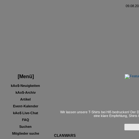
09.08.20
[Menü]
kAo$-Neuigkeiten
kAo$-Archiv
Artikel
Event-Kalender
Wir lassen unsere T-Shirts bei Hi5 bedrucken! Der D
kAo$ Live-Chat
eine klare Empfehlung, Shirts
FAQ
Suchen
Mitglieder suche
CLANWARS