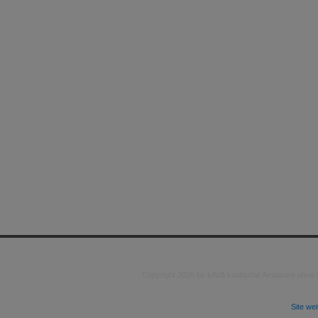
Copyright 2026 by kAo$ kaotische Amateure ohne
Site we