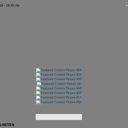
26 - 18:43 Uhr
+++ kAo
LHEITEN