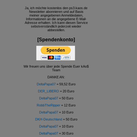
Ja, ich möchte kostenlos den ps3.kaos.de
Newsletter abonnieren und auf Basis
meiner angegebenen Anmeldedaten,
Informationen an die angegebene E-Mail-
Adresse erhalten. Ich kann diesen Service
sebstverständlich jederzeit wieder
abbestellen.
[Spendenkonto]
Wir freuen uns über jede Spende Euer kAo$
Team
DANKE AN:
DeltaPapa07
= 59,52 Euro
DER_LIBERO
= 20 Euro
DeltaPapa07
= 50 Euro
RobbTheRipper
= 12 Euro
DeltaPapa07
= 10 Euro
DKH-Deutschland
= 50 Euro
DeltaPapa07
= 10 Euro
DeltaPapa07
= 30 Euro