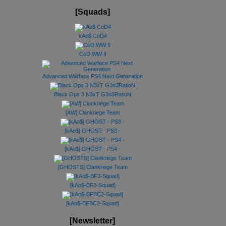
[Squads]
kAo$ CoD4
CoD WW II
Advanced Warface PS4 Next Generation
Black Ops 3 N3xT G3n3RatioN
[AW] Clankriege Team
[kAo$] GHOST - PS3 -
[kAo$] GHOST - PS4 -
[GHOSTS] Clankriege Team
[kAo$-BF3-Squad]
[kAo$-BFBC2-Squad]
[Newsletter]