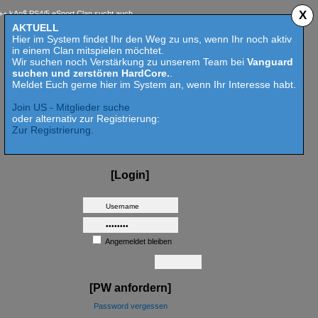
X
$ PS4/5 eSport Clan sucht auch 2023 Competition aktive Mitspieler für Call of Duty MW 2 -
AKTUELL
Hier im System findet Ihr den Weg zu uns, wenn Ihr noch aktiv
in einem Clan mitspielen möchtet.
Wir suchen noch Verstärkung zu unserem Team bei
Vanguard
suchen und zerstören HardCore.
.
Meldet Euch gerne hier im System an, wenn Ihr Interesse habt.
Join US - Mitglieder suche
oder alternativ zur Registrierung:
Zur Registrierung.
[Login]
Angemeldet bleiben
[PW anfordern]
Password vergessen