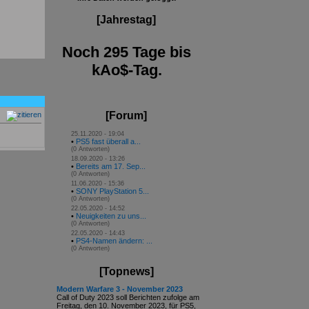
[Jahrestag]
Noch 295 Tage bis
kAo$-Tag.
[Forum]
25.11.2020 - 19:04
•
PS5 fast überall a...
(0 Antworten)
18.09.2020 - 13:26
•
Bereits am 17. Sep...
(0 Antworten)
11.06.2020 - 15:36
•
SONY PlayStation 5...
(0 Antworten)
22.05.2020 - 14:52
•
Neuigkeiten zu uns...
(0 Antworten)
22.05.2020 - 14:43
•
PS4-Namen ändern: ...
(0 Antworten)
[Topnews]
Modern Warfare 3 - November 2023
Call of Duty 2023 soll Berichten zufolge am
Freitag, den 10. November 2023, für PS5,