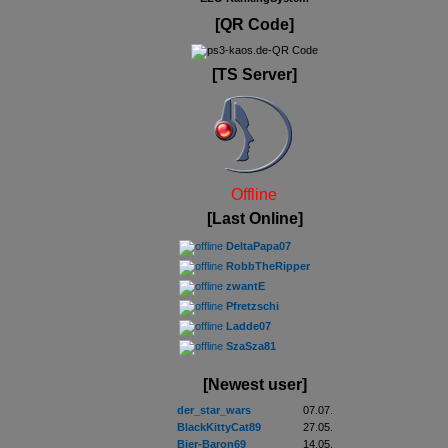
[QR Code]
[TS Server]
Offline
[Last Online]
DeltaPapa07
RobbTheRipper
zwantE
Pfretzschi
Ladde07
SzaSza81
[Newest user]
der_star_wars
07.07.
BlackKittyCat89
27.05.
Bier-Baron69
14.05.