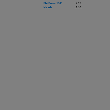
PhilPower1908
17.12.
Niseth
17.10.