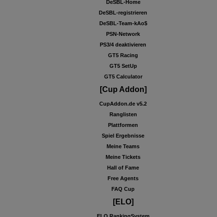
DeSBL-Home
DeSBL-registrieren
DeSBL-Team-kAo$
PSN-Network
PS3/4 deaktivieren
GT5 Racing
GT5 SetUp
GT5 Calculator
[Cup Addon]
CupAddon.de v5.2
Ranglisten
Plattformen
Spiel Ergebnisse
Meine Teams
Meine Tickets
Hall of Fame
Free Agents
FAQ Cup
[ELO]
ELO RankingSystem