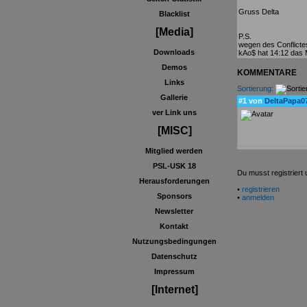
Gruss Delta
Blacklist
[Media]
P.S.
wegen des Conflicte
Downloads
kAo$ hat 14:12 das
Demos
KOMMENTARE
Links
Sortierung:
Gallerie
#1 von
DeltaPapa0
ver Link uns
[MISC]
Mitglied werden
PSL-USK 18
Du musst registrier
Herausforderungen
•
registrieren
Sponsors
•
anmelden
Newsletter
Kontakt
Nutzungsbedingungen
Datenschutz
Impressum
[Internet]