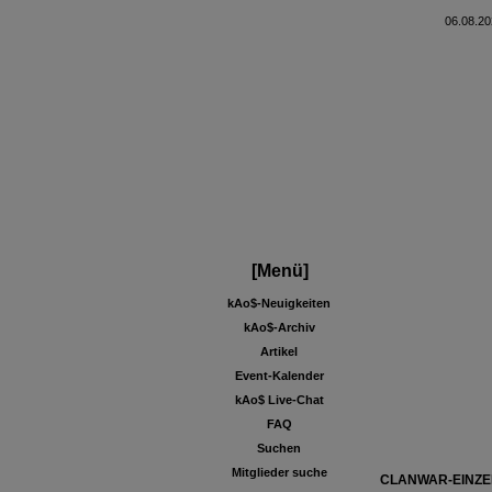
06.08.20
[Menü]
kAo$-Neuigkeiten
kAo$-Archiv
Artikel
Event-Kalender
kAo$ Live-Chat
FAQ
Suchen
Mitglieder suche
CLANWAR-EINZE