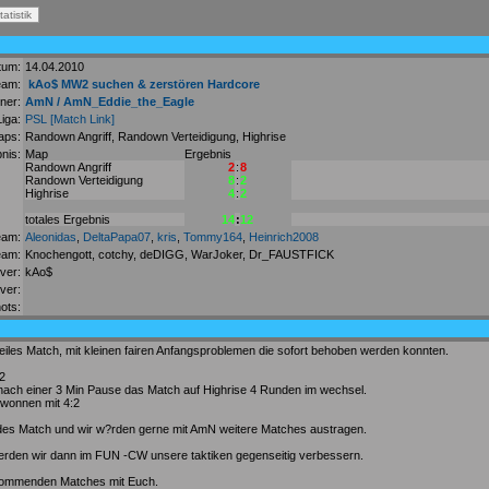
tum:
14.04.2010
eam:
kAo$ MW2 suchen & zerstören Hardcore
ner:
AmN / AmN_Eddie_the_Eagle
Liga:
PSL
[Match Link]
aps:
Randown Angriff, Randown Verteidigung, Highrise
nis:
Map
Ergebnis
Randown Angriff
2
:
8
Randown Verteidigung
8
:
2
Highrise
4
:
2
totales Ergebnis
14
:
12
eam:
Aleonidas
,
DeltaPapa07
,
kris
,
Tommy164
,
Heinrich2008
am:
Knochengott, cotchy, deDIGG, WarJoker, Dr_FAUSTFICK
ver:
kAo$
ver:
ots:
eiles Match, mit kleinen fairen Anfangsproblemen die sofort behoben werden konnten.
2
ach einer 3 Min Pause das Match auf Highrise 4 Runden im wechsel.
wonnen mit 4:2
es Match und wir w?rden gerne mit AmN weitere Matches austragen.
rden wir dann im FUN -CW unsere taktiken gegenseitig verbessern.
nkommenden Matches mit Euch.