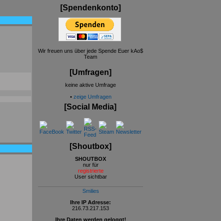
[Spendenkonto]
Wir freuen uns über jede Spende Euer kAo$
Team
[Umfragen]
keine aktive Umfrage
•
zeige Umfragen
[Social Media]
[Shoutbox]
SHOUTBOX
nur für
registrierte
User sichtbar
Smilies
Ihre IP Adresse:
216.73.217.153
Ihre Daten werden geloggt!