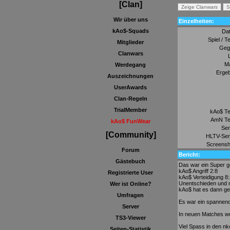
[Clan]
Wir über uns
Einzelheiten:
kAo$-Squads
Da
Spiel / T
Mitglieder
Geg
Clanwars
M
Werdegang
Ergeb
Auszeichnungen
UserAwards
Clan-Regeln
TrialMember
kAo$ T
AmN Te
kAo$ FunWear
Ser
[Community]
HLTV-Ser
Screensh
Forum
Bericht:
Gästebuch
Das war ein Super g
kAo$ Angriff 2:8
Registrierte User
kAo$ Verteidigung 8:
Unentschieden und n
Wer ist Online?
kAo$ hat es dann ge
Umfragen
Es war ein spannend
Server
In neuen Matches we
TS3-Viewer
Viel Spass in den 
Seiten-Statistik