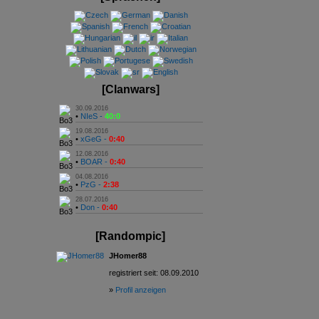
[Clanwars]
30.09.2016
•
NIeS -
40:0
19.08.2016
•
xGeG -
0:40
12.08.2016
•
BOAR -
0:40
04.08.2016
•
PzG -
2:38
28.07.2016
•
Don -
0:40
[Randompic]
JHomer88
registriert seit: 08.09.2010
»
Profil anzeigen