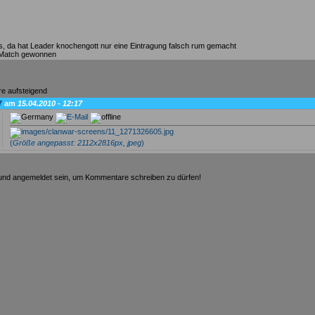
s, da hat Leader knochengott nur eine Eintragung falsch rum gemacht
 Match gewonnen
7
am
15.04.2010 - 12:17
(
Größe angepasst: 2112x2816px, jpeg
)
t und angemeldet sein, um Kommentare schreiben zu dürfen!