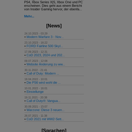
PS4, Xbox Series X|S, Xbox One und PC
erscheinen. Dies geht aus einem Bericht
von Insider Gaming hervor, der ebenfa...
Mehr...
[News]
24.10.2023 - 03:29
•
Modern Warfare 3 - Nov...
23.10.2023 - 16:22
•
FORD Fairline 500 Skyl...
17.09.2023 - 12:31
•
CoD 2023, 2024 und 202...
09.07.2023 - 12:06
•
Website Änderung zu ww...
30.11.2022 - 21:41
•
Call of Duty: Modern ...
18.04.2022 - 10:01
•
Die PS6 wird wohl die ...
10.01.2022 - 16:01
•
Einstellunge
19.11.2021 - 20:38
•
Call of Duty®: Vangua...
30.09.2021 - 15:07
•
Warzone: Diese 3 neuen...
26.07.2021 - 11:38
•
CoD 2021 mit WW2-Sett...
[Sprachen]