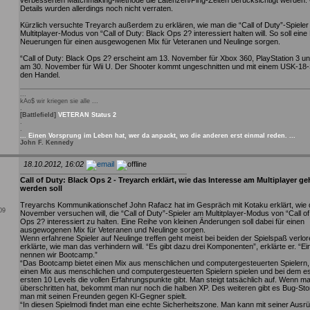
verbesserten Matchmaking-Methode die Latenzen/Ping-Zeiten berücksichtigt werden
Details wurden allerdings noch nicht verraten.
Kürzlich versuchte Treyarch außerdem zu erklären, wie man die “Call of Duty”-Spiele
Multitplayer-Modus von “Call of Duty: Black Ops 2? interessiert halten will. So soll ein
Neuerungen für einen ausgewogenen Mix für Veteranen und Neulinge sorgen.
“Call of Duty: Black Ops 2? erscheint am 13. November für Xbox 360, PlayStation 3 u
am 30. November für Wii U. Der Shooter kommt ungeschnitten und mit einem USK-18-
den Handel.
...
kAo$ wir kriegen sie alle ...
.
[Battlefield]
VETERAN Status 2
.
.
... Einen Vorsprung im Leben hat, wer da anpackt, wo die anderen erst einmal reden. ...
John F. Kennedy
18.10.2012, 16:02
Call of Duty: Black Ops 2 - Treyarch erklärt, wie das Interesse am Multiplayer ge
werden soll
Treyarchs Kommunikationschef John Rafacz hat im Gespräch mit Kotaku erklärt, wie 
009
November versuchen will, die “Call of Duty”-Spieler am Multitplayer-Modus von “Call of
Ops 2? interessiert zu halten. Eine Reihe von kleinen Änderungen soll dabei für einen
ausgewogenen Mix für Veteranen und Neulinge sorgen.
Wenn erfahrene Spieler auf Neulinge treffen geht meist bei beiden der Spielspaß verlo
erklärte, wie man das verhindern will. “Es gibt dazu drei Komponenten”, erklärte er. “E
nennen wir Bootcamp.”
“Das Bootcamp bietet einen Mix aus menschlichen und computergesteuerten Spielern,
einen Mix aus menschlichen und computergesteuerten Spielern spielen und bei dem es
ersten 10 Levels die vollen Erfahrungspunkte gibt. Man steigt tatsächlich auf. Wenn m
überschritten hat, bekommt man nur noch die halben XP. Des weiteren gibt es Bug-St
man mit seinen Freunden gegen KI-Gegner spielt.
“In diesen Spielmodi findet man eine echte Sicherheitszone. Man kann mit seiner Ausr