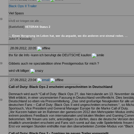
Black Ops II Trailer
Viel Spass
...
009
kAo$ wir kriegen sie alle ...
.
[Battlefield]
VETERAN Status 2
.
.
... Einen Vorsprung im Leben hat, wer da anpackt, wo die anderen erst einmal reden. ...
John F. Kennedy
28.09.2012, 10:05
thx für die Info -kann ich beruhigt die DEUTSCHE kaufen
Gibbets auch ne spezialedition ohne Prestigemodus für mich ?
009
wird vllt billiger
27.09.2012, 23:04
Call of Duty: Black Ops 2 erscheint ungeschnitten in Deutschland
Demnach wird auch “Call of Duty: Black Ops 2?, das hierzulande am 13. November da
Welt erblickt, in einer unzensierten Fassung in Deutschland veröffentlicht. Dies bestätig
009
Deutschland so eben via Pressemitteilung. „Das sind großartige Neuigkeiten für alle u
deutschen Fans – Call of Duty: Black Ops II wird ungeschnitten erscheinen.“, so Mich
Sportouch, Vice President und General Manager Europe für die Marke Call of Duty.
„Vor Kurzem haben wir im Rahmen der gamescom 2012 den Mehrspieler-Modus enthül
extrem positives Feedback von internationalen und lokalen Medien und Gaming Commu
bekommen. Wir freuen uns sehr, ankündigen zu dürfen, dass die deutsche Version des
inhaltlich unverändert erscheint und Fans sich somit auf das volle Spielerlebnis freuen
Erst vor wenigen Stunden enthüllte man den überarbeiteten Zombie-Modus von “Blac
Call of Duty: Black Ops 2 - Zombies im neuen Trailer vorgestellt