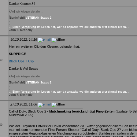
Danke Kleenex84
...
kAo$ wir kriegen sie alle ...
.
[Battlefield]
VETERAN Status 2
.
.
... Einen Vorsprung im Leben hat, wer da anpackt, wo die anderen erst einmal reden. ...
John F. Kennedy
30.10.2012, 14:16
Hier ein weiterer Clip den Kleenex gefunden hat:
SURPRICE
009
Black Ops II Clip
Danke & Viel Spass
...
kAo$ wir kriegen sie alle ...
.
[Battlefield]
VETERAN Status 2
.
.
... Einen Vorsprung im Leben hat, wer da anpackt, wo die anderen erst einmal reden. ...
John F. Kennedy
27.10.2012, 11:06
Call of Duty: Black Ops 2 -
Matchmaking berücksichtigt Ping-Zeiten
(Update: 5-Se
Nuketown 2025)
009
Wie der Treyarch-Entwickler David Vonderhaar via Twitter gegenüber einem Fan bestät
man mit dem kommenden First-Person-Shooter “Call of Duty: Black Ops 2? vom bishe
eingesetzten Regions-basierten Matchmaking zurücktreten. Stattdessen sollen in der