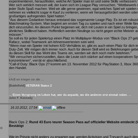
experimentieren, herausfinden, welche Art Spieler man ist und seine Skills verbessern.
Wer sich wirklich messen will, der kann sich im League Play versuchen. “Wettbewerb s
jeder Stufe Spaß machen. Weil wir alle gerne gewinnen, egal welches Spiel wir spielen 
nehmen es vielleicht sogar in Kauf zu verlieren, wenn wir herausgefordert werden oder
großartiges aufregendes Spiel hatten.”
“Aus diesem Gedanken heraus entstand das sogenannte Leage Play. Es ist ein robus
Matchmaking-System. Man beginnt am ersten Tag zu spielen und nach einer Weile fän
dich einzustufen. An diesem Punkt beginnen wir, dich mit Leuten in ein Spiel zu bringen,
ähnliches Skilllevel haben. Hoffentlich werden Neulinge so nicht gegen echte Meister a
müssen.”
So soll es für jeden Spielertyp einen Platz im Multiplayer-Modus von “Black Ops 2? ge
Rafacz, wobei Teamwork am lohnenswertesten sein wird.
“Wenn man ein Spieler mit hohem K/D-Verhältnis ist, gibt es auch einen Platz für dich im
Duty-Zelt. Wir mögen dich immer noch. Auch für diesen Skill wird es Belohnungen gebe
du diesen Skill für das Wohl des Teams ein, werden wir dich noch mehr belohnen.”
“Wir versuchen sicherzustellen, dass die Leute sich stärker auf einen kooperativen Spie
konzentrieren”, verrät er abschließend.
“Call of Duty: Black Ops 2? kommt am 13. November 2012 für PlayStation 3, Xbox 360
den Handel.
...
kAo$ wir kriegen sie alle ...
.
[Battlefield]
VETERAN Status 2
.
.
... Einen Vorsprung im Leben hat, wer da anpackt, wo die anderen erst einmal reden. ...
John F. Kennedy
16.10.2012, 17:54
Black Ops 2:
Rund 43 Euro teurer Season Pass auf offizieller Website entdeckt 
Bestätigt
009
Wie im Prinzip nicht anders zu erwarten war, werden Activision und Treyarch auch 