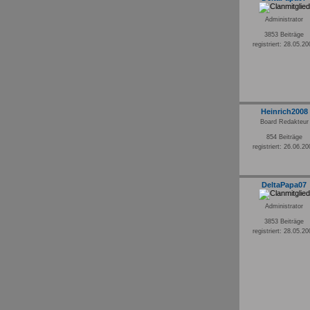
Administrator
3853 Beiträge
registriert: 28.05.2
Heinrich2008
Board Redakteur
854 Beiträge
registriert: 26.06.2
DeltaPapa07
Administrator
3853 Beiträge
registriert: 28.05.2