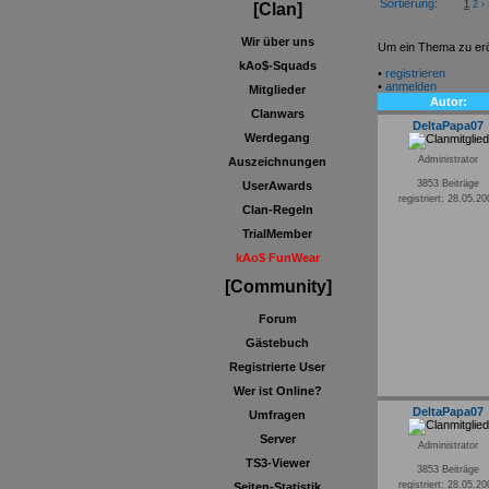
Sortierung:
1
2
›
[Clan]
Wir über uns
Um ein Thema zu eröf
kAo$-Squads
•
registrieren
•
anmelden
Mitglieder
Autor:
Clanwars
DeltaPapa07
Werdegang
Administrator
Auszeichnungen
3853 Beiträge
UserAwards
registriert: 28.05.2
Clan-Regeln
TrialMember
kAo$ FunWear
[Community]
Forum
Gästebuch
Registrierte User
Wer ist Online?
DeltaPapa07
Umfragen
Server
Administrator
TS3-Viewer
3853 Beiträge
registriert: 28.05.2
Seiten-Statistik