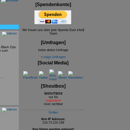
[Spendenkonto]
Wir freuen uns über jede Spende Euer kAo$
Team
[Umfragen]
ab Black Ops
keine aktive Umfrage
en zum
•
zeige Umfragen
[Social Media]
[Shoutbox]
SHOUTBOX
nur für
registrierte
User sichtbar
Smilies
Ihre IP Adresse:
216.73.216.168
Ihre Daten werden geloggt!