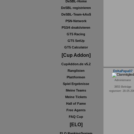
DeSBL-Home
DeSBL-registrieren
DeSBL-Team-kAo$
PSN-Network
PS3/4 deaktivieren
GT5 Racing
GT5 SetUp
GT5 Calculator
[Cup Addon]
CupAddon.de v5.2
Ranglisten
DeltaPapa07
Plattformen
Administrator
Spiel Ergebnisse
3853 Beiträge
Meine Teams
registriert: 28.05.2
Meine Tickets
Hall of Fame
Free Agents
FAQ Cup
[ELO]
ELO RankingSystem