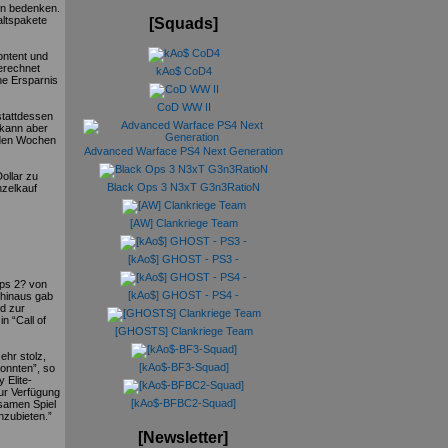
en bedenken.
altspakete
[Squads]
ontent und
erechnet
kAo$ CoD4
ne Ersparnis
CoD WW II
 stattdessen
 kann aber
nden Wochen
Advanced Warface PS4 Next Generation
ollar zu
Black Ops 3 N3xT G3n3RatioN
nzelkauf
[AW] Clankriege Team
[kAo$] GHOST - PS3 -
Ops 2? von
[kAo$] GHOST - PS4 -
 hinaus gab
nd zur
n “Call of
[GHOSTS] Clankriege Team
ehr stolz,
[kAo$-BF3-Squad]
konnten”, so
 Elite-
zur Verfügung
[kAo$-BFBC2-Squad]
samen Spiel
nzubieten.”
[Newsletter]