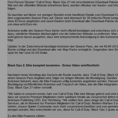
First-Person-Shooter “Call of Duty: Black Ops 2? mit verschiedenen Download-Paket
Wie sich der offiziellen Website entnehmen lässt, werden offenbar vier Karten- und Inh
folgen.
So tauchten auf dieser vor wenigen Stunden erste handfeste Details zum Download-C
dem sogenannten Season Pass auf. Dieser wird demnach für 35 britische Pfund (umg
etwa 43 Euro) angeboten und räumt Käufern beim Download aller Download-Pakete ei
von etwa acht Euro ein.
Activision wollte den Season Pass bisher nicht offiziell bestätigen und entschloss sich
dazu, sämtliche Hinweise diesbezüglich von der britischen Website zu entfernen. Man
wohl getrost davon ausgehen, dass eine entsprechende Ankündigung in den komme
folgt.
Update: In der Zwischenzeit bestätigte Activision den Season Pass, der mit 49,99 US-D
Buche schlägt und den Download aller vier Map-Packs ermöglicht. Gegenüber dem Ei
spart ihr hier rund 10 US-Dollar.
Black Ops 2: Elite komplett kostenlos - Erstes Video veröffentlicht
Nachdem heute Vormittag das Gerücht die Runde machte, dass “Call of Duty: Black 
einem Season-Pass begleitet wird, folgte vor einigen Minuten die Bestätigung. Darüber
Activision bekannt, dass die Elite-Features völlig kostenlos angeboten werden. Passe
Bestätigung veröffentlichten Activision und Treyarch ein Video, das die Elite-Integration i
Duty: Black Ops 2? näher vorstellt.
“Wir haben in unserem ersten Jahr von Call of Duty Elite eine Menge gelernt und sind s
dass wir unseren Premium-Mitgliedern mehr spielbare Inhalte als versprochen liefern 
Activision Publishing CEO, Eric Hirshberg. “Wir stellten fest, dass einige der Call of Duty
Services, die im Moment nur Premium Mitgliedern für Call of Duty: Modern Warfare 3 
stehen, unsere Spieler-Community noch mehr zusammenschweißen und zum gemein
anregen würden. Also entschieden wir uns, diese für Call of Duty: Black Ops 2 gratis a
Zu den Elite-Features zählen: