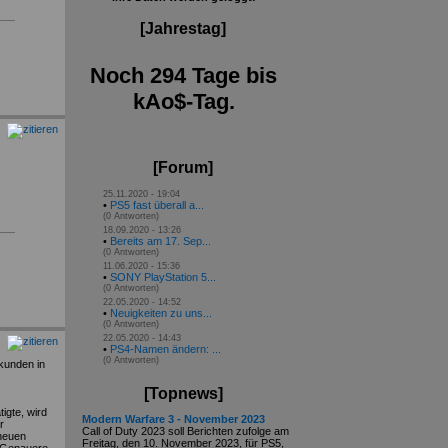
[Jahrestag]
Noch 294 Tage bis
kAo$-Tag.
[Forum]
25.11.2020 - 19:04
•
PS5 fast überall a...
(0 Antworten)
18.09.2020 - 13:26
•
Bereits am 17. Sep...
(0 Antworten)
11.06.2020 - 15:36
•
SONY PlayStation 5...
(0 Antworten)
22.05.2020 - 14:52
•
Neuigkeiten zu uns...
(0 Antworten)
22.05.2020 - 14:43
•
PS4-Namen ändern: ...
(0 Antworten)
kunden in
[Topnews]
igte, wird
Modern Warfare 3 - November 2023
r
Call of Duty 2023 soll Berichten zufolge am
 neuen
Freitag, den 10. November 2023, für PS5,