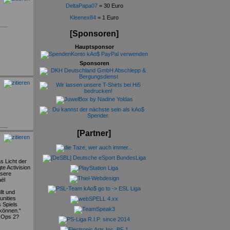
DeltaPapa07
= 30 Euro
Kleenex84
= 1 Euro
[Sponsoren]
Hauptsponsor
Sponsoren
[Partner]
s Licht der
te Activision
nsere
aël
lt und
nities
 Spiels
 können.“
k Ops 2?