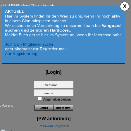
X
$ PS4/5 eSport Clan sucht auch 2023 Competition aktive Mitspieler für Call of Duty MW 2 
AKTUELL
Hier im System findet Ihr den Weg zu uns, wenn Ihr noch aktiv
in einem Clan mitspielen möchtet.
Wir suchen noch Verstärkung zu unserem Team bei
Vanguard
suchen und zerstören HardCore.
.
Meldet Euch gerne hier im System an, wenn Ihr Interesse habt.
Join US - Mitglieder suche
oder alternativ zur Registrierung:
Zur Registrierung.
[Login]
Angemeldet bleiben
t. Von uns
[PW anfordern]
Password vergessen