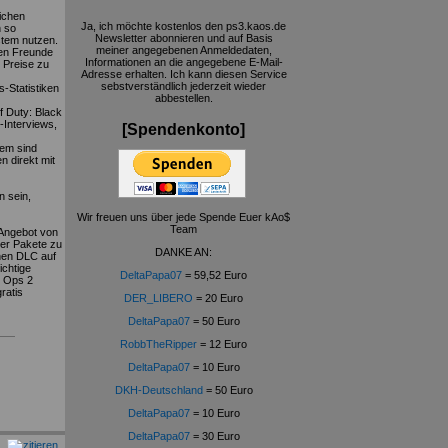
eichen
Ja, ich möchte kostenlos den ps3.kaos.de
n so
Newsletter abonnieren und auf Basis
stem nutzen.
meiner angegebenen Anmeldedaten,
den Freunde
Informationen an die angegebene E-Mail-
e Preise zu
Adresse erhalten. Ich kann diesen Service
sebstverständlich jederzeit wieder
-Statistiken
abbestellen.
of Duty: Black
r-Interviews,
[Spendenkonto]
tem sind
n direkt mit
n sein,
Wir freuen uns über jede Spende Euer kAo$
Team
 Angebot von
vier Pakete zu
DANKE AN:
nen DLC auf
ichtige
DeltaPapa07
= 59,52 Euro
k Ops 2
ratis
DER_LIBERO
= 20 Euro
DeltaPapa07
= 50 Euro
RobbTheRipper
= 12 Euro
DeltaPapa07
= 10 Euro
DKH-Deutschland
= 50 Euro
DeltaPapa07
= 10 Euro
DeltaPapa07
= 30 Euro