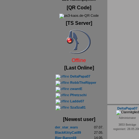
[QR Code]
[TS Server]
Offline
[Last Online]
DeltaPapa07
RobbTheRipper
zwantE
Pfretzschi
Ladde07
SzaSza81
DeltaPapa07
Administrator
[Newest user]
3853 Beiträge
der_star_wars
07.07.
registriert: 28.05.2
BlackKittyCat89
27.05.
Bier-Baron69
14.05.