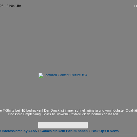
26 - 21:04 Uhr
+++ kAo
e T-Shirts bei Hi5 bedrucken! Der Druck ist immer schnell, günstig und von höchster Qualitä
eine klare Empfehlung, Shirts bei www.hi5-textildruck.de bedrucken lassen
 interessieren by kAo$
»
Games die kein Forum haben
»
Blck Ops II News