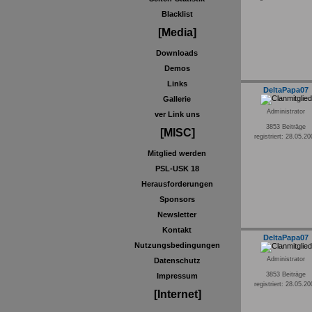
Blacklist
[Media]
Downloads
Demos
Links
DeltaPapa07
Gallerie
Administrator
ver Link uns
3853 Beiträge
[MISC]
registriert: 28.05.2
Mitglied werden
PSL-USK 18
Herausforderungen
Sponsors
Newsletter
Kontakt
DeltaPapa07
Nutzungsbedingungen
Administrator
Datenschutz
3853 Beiträge
Impressum
registriert: 28.05.2
[Internet]