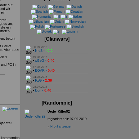
”
ollte auf
und wir
 ein
teres
gt es an,
 die ein
ntreten
[Clanwars]
ben, betont
 Call of
30.09.2016
n. Aber setzt
•
NIeS -
40:0
lstil
19.08.2016
•
xGeG -
0:40
 und PC in
12.08.2016
•
BOAR -
0:40
04.08.2016
•
PzG -
2:38
28.07.2016
•
Don -
0:40
[Randompic]
Uede_Killer92
registriert seit: 07.09.2010
(Update:
»
Profil anzeigen
den kommenden