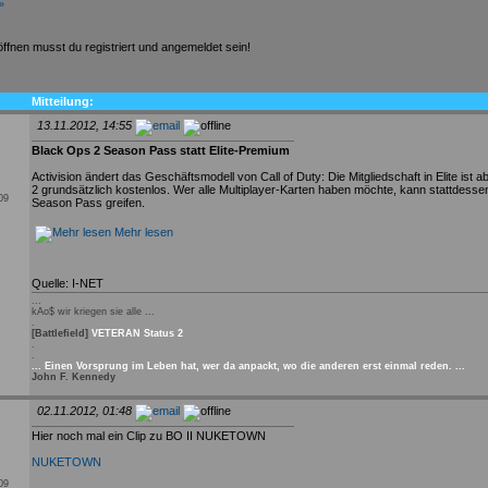
»
fnen musst du registriert und angemeldet sein!
Mitteilung:
13.11.2012, 14:55
Black Ops 2 Season Pass statt Elite-Premium
Activision ändert das Geschäftsmodell von Call of Duty: Die Mitgliedschaft in Elite ist 
2 grundsätzlich kostenlos. Wer alle Multiplayer-Karten haben möchte, kann stattdess
009
Season Pass greifen.
Mehr lesen
Quelle: I-NET
...
kAo$ wir kriegen sie alle ...
.
[Battlefield]
VETERAN Status 2
.
.
... Einen Vorsprung im Leben hat, wer da anpackt, wo die anderen erst einmal reden. ...
John F. Kennedy
02.11.2012, 01:48
Hier noch mal ein Clip zu BO II NUKETOWN
NUKETOWN
009