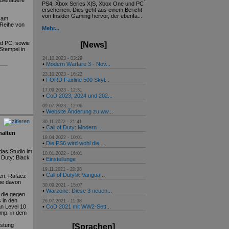
. Genauere
PS4, Xbox Series X|S, Xbox One und PC
erscheinen. Dies geht aus einem Bericht
von Insider Gaming hervor, der ebenfa...
r am
e Reihe von
Mehr...
nd PC, sowie
[News]
Stempel in
24.10.2023 - 03:29
•
Modern Warfare 3 - Nov...
23.10.2023 - 16:22
•
FORD Fairline 500 Skyl...
17.09.2023 - 12:31
•
CoD 2023, 2024 und 202...
09.07.2023 - 12:06
•
Website Änderung zu ww...
30.11.2022 - 21:41
•
Call of Duty: Modern ...
halten
18.04.2022 - 10:01
•
Die PS6 wird wohl die ...
das Studio im
10.01.2022 - 16:01
 Duty: Black
•
Einstellunge
19.11.2021 - 20:38
•
Call of Duty®: Vangua...
ren. Rafacz
ine davon
30.09.2021 - 15:07
•
Warzone: Diese 3 neuen...
 die gegen
 in den
26.07.2021 - 11:38
an Level 10
•
CoD 2021 mit WW2-Sett...
omp, in dem
üstung
[Sprachen]