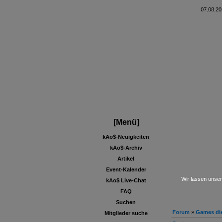
07.08.20
[Menü]
kAo$-Neuigkeiten
kAo$-Archiv
Artikel
Event-Kalender
Wir lassen unser
kAo$ Live-Chat
FAQ
Suchen
Forum
»
Games die
Mitglieder suche