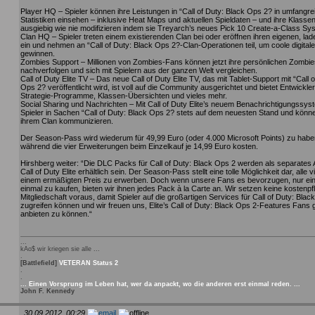
Player HQ – Spieler können ihre Leistungen in “Call of Duty: Black Ops 2? in umfangr
Statistiken einsehen – inklusive Heat Maps und aktuellen Spieldaten – und ihre Klasse
ausgiebig wie nie modifizieren indem sie Treyarch’s neues Pick 10 Create-a-Class Sy
Clan HQ – Spieler treten einem existierenden Clan bei oder eröffnen ihren eigenen, la
ein und nehmen an “Call of Duty: Black Ops 2?-Clan-Operationen teil, um coole digital
gewinnen.
Zombies Support – Millionen von Zombies-Fans können jetzt ihre persönlichen Zombies
nachverfolgen und sich mit Spielern aus der ganzen Welt vergleichen.
Call of Duty Elite TV – Das neue Call of Duty Elite TV, das mit Tablet-Support mit “Call 
Ops 2? veröffentlicht wird, ist voll auf die Community ausgerichtet und bietet Entwickle
Strategie-Programme, Klassen-Übersichten und vieles mehr.
Social Sharing und Nachrichten – Mit Call of Duty Elite’s neuem Benachrichtigungssys
Spieler in Sachen “Call of Duty: Black Ops 2? stets auf dem neuesten Stand und könne
ihrem Clan kommunizieren.
Der Season-Pass wird wiederum für 49,99 Euro (oder 4.000 Microsoft Points) zu habe
während die vier Erweiterungen beim Einzelkauf je 14,99 Euro kosten.
Hirshberg weiter: “Die DLC Packs für Call of Duty: Black Ops 2 werden als separates
Call of Duty Elite erhältlich sein. Der Season-Pass stellt eine tolle Möglichkeit dar, alle 
einem ermäßigten Preis zu erwerben. Doch wenn unsere Fans es bevorzugen, nur ei
einmal zu kaufen, bieten wir ihnen jedes Pack à la Carte an. Wir setzen keine kostenpfl
Mitgliedschaft voraus, damit Spieler auf die großartigen Services für Call of Duty: Blac
zugreifen können und wir freuen uns, Elite’s Call of Duty: Black Ops 2-Features Fans g
anbieten zu können.“
...
kAo$ wir kriegen sie alle ...
.
[Battlefield]
VETERAN Status 2
.
.
... Einen Vorsprung im Leben hat, wer da anpackt, wo die anderen erst einmal reden. ...
John F. Kennedy
30.09.2012, 00:29