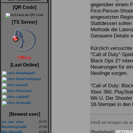
gegenüber einem F
[QR Code]
First-Person-Shoot
eingesetzten Regi
[TS Server]
Stattdessen sollen
Methode die Latenz
Genauere Details w
Kürzlich versuchte
“Call of Duty”-Spie
Offline
Black Ops 2? intere
[Last Online]
Neuerungen für ei
Neulinge sorgen.
DeltaPapa07
RobbTheRipper
“Call of Duty: Bla
zwantE
Xbox 360, PlaySta
Pfretzschi
Ladde07
Wii U. Der Shoote
SzaSza81
18-Stempel in den 
[Newest user]
...
der_star_wars
07.07.
kAo$ wir kriegen sie all
.
BlackKittyCat89
27.05.
[Battlefield]
VETERAN
Bier-Baron69
14.05.