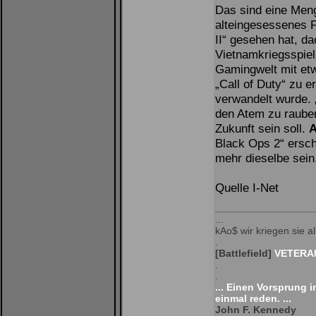
Das sind eine Meng
alteingesessenes 
II“ gesehen hat, da
Vietnamkriegsspiel
Gamingwelt mit etw
„Call of Duty“ zu 
verwandelt wurde.
den Atem zu rauben
Zukunft sein soll.
A
Black Ops 2“ ersche
mehr dieselbe sein
Quelle I-Net
...
kAo$ wir kriegen sie all
.
[Battlefield]
VETERAN
.
.
... Einen Vorsprung 
einmal reden. ...
John F. Kennedy