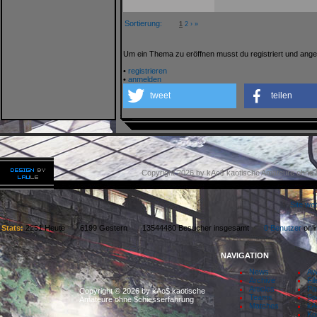
Sortierung:
1
2
›
»
Um ein Thema zu eröffnen musst du registriert und ange
•
registrieren
•
anmelden
tweet
teilen
Copyright 2026 by kAo$ kaotische Amateure ohne
Site we
Stats:
2251 Heute 6199 Gestern 13544480 Besucher insgesamt
0 Benutzer
on
NAVIGATION
News
Aw
Archive
Fil
Articles
Pa
Copyright © 2026 by kAo$ kaotische
Teams
Sp
Amateure ohne $chiesserfahrung
Matches
kA
Ko