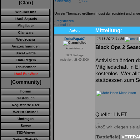
Sortierung:
1
2
›
»
[Clan]
Wir über uns
Um ein Thema zu eröffnen musst du registriert und ange
kAo$-Squads
•
registrieren
•
anmelden
Mitglieder
Mitteilung:
Autor:
Clanwars
DeltaPapa07
13.11.2012, 14:55
Werdegang
Black Ops 2 Seaso
Auszeichnungen
Administrator
UserAwards
3853 Beiträge
Activision ändert 
Clan-Regeln
registriert: 28.05.2009
Mitgliedschaft in E
TrialMember
kostenlos. Wer all
kAo$ FunWear
stattdessen zum S
[Community]
Forum
Mehr lesen
Gästebuch
Registrierte User
Wer ist Online?
Quelle: I-NET
Umfragen
...
Server
kAo$ wir kriegen sie all
.
TS3-Viewer
[Battlefield]
VETERAN
Seiten-Statistik