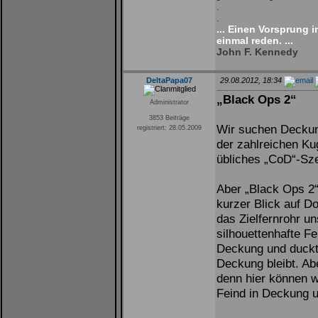
.
.
... Einen Vorsprung 
einmal reden. ...
John F. Kennedy
DeltaPapa07
29.08.2012, 18:34
„Black Ops 2“
Administrator
3853 Beiträge
Wir suchen Deckun
registriert: 28.05.2009
der zahlreichen Kug
übliches „CoD“-Sze
Aber „Black Ops 2“
kurzer Blick auf D
das Zielfernrohr u
silhouettenhafte F
Deckung und duckt 
Deckung bleibt. Abe
denn hier können w
Feind in Deckung 