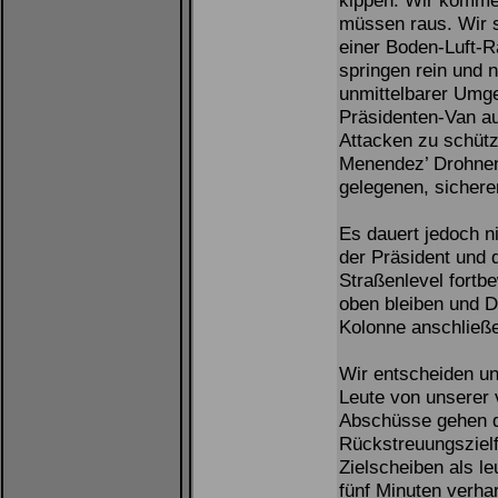
kippen. Wir kommen
müssen raus. Wir 
einer Boden-Luft-R
springen rein und 
unmittelbarer Umg
Präsidenten-Van au
Attacken zu schütz
Menendez’ Drohnen
gelegenen, sichere
Es dauert jedoch ni
der Präsident und 
Straßenlevel fortb
oben bleiben und D
Kolonne anschließ
Wir entscheiden un
Leute von unserer v
Abschüsse gehen d
Rückstreuungsziel
Zielscheiben als l
fünf Minuten verhar