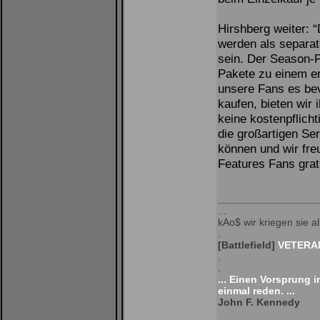
Hirshberg weiter: 
werden als separate
sein. Der Season-Pa
Pakete zu einem e
unsere Fans es be
kaufen, bieten wir 
keine kostenpflicht
die großartigen Ser
können und wir freu
Features Fans grat
...
kAo$ wir kriegen sie all
.
[Battlefield]
VETERAN
.
.
... Einen Vorsprung 
einmal reden. ...
John F. Kennedy