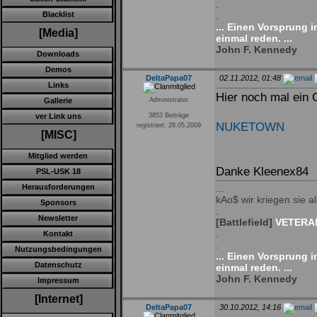
.
Blacklist
.
... Einen Vorsprung 
[Media]
einmal reden. ...
John F. Kennedy
Downloads
Demos
DeltaPapa07
02.11.2012, 01:48
Links
Hier noch mal ein
Gallerie
Administrator
ver Link uns
3853 Beiträge
NUKETOWN
registriert: 28.05.2009
[MISC]
Mitglied werden
Danke Kleenex84
PSL-USK 18
Herausforderungen
...
kAo$ wir kriegen sie all
Sponsors
.
Newsletter
[Battlefield]
VETERAN
.
Kontakt
.
Nutzungsbedingungen
... Einen Vorsprung 
Datenschutz
einmal reden. ...
John F. Kennedy
Impressum
[Internet]
DeltaPapa07
30.10.2012, 14:16