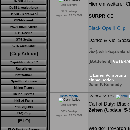
DeSBL-Home
Hier ein weiterer C
Administrator
DeSBL-registrieren
3853 Beiträge
DeSBL-Team-kAo$
SURPRICE
registriert: 28.05.2009
PSN-Network
PS3/4 deaktivieren
Black Ops II Clip
GT5 Racing
Danke & Viel Spas
GT5 SetUp
GT5 Calculator
...
kAo$ wir kriegen sie all
[Cup Addon]
.
[Battlefield]
VETERAN
CupAddon.de v5.2
.
Ranglisten
.
... Einen Vorsprung 
Plattformen
einmal reden. ...
Spiel Ergebnisse
John F. Kennedy
Meine Teams
Meine Tickets
DeltaPapa07
27.10.2012, 11:06
Hall of Fame
Call of Duty: Blac
Administrator
Free Agents
Zeiten
(Update: 5-
3853 Beiträge
FAQ Cup
registriert: 28.05.2009
[ELO]
Wie der Treyarch-E
ELO RankingSystem