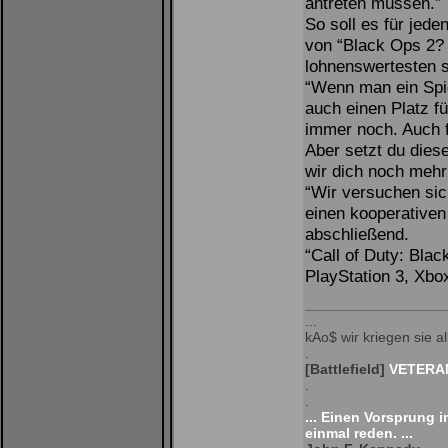
antreten müssen.”
So soll es für jede
von “Black Ops 2?
lohnenswertesten s
“Wenn man ein Spie
auch einen Platz fü
immer noch. Auch f
Aber setzt du dies
wir dich noch mehr
“Wir versuchen sich
einen kooperativen 
abschließend.
“Call of Duty: Bl
PlayStation 3, Xbo
...
kAo$ wir kriegen sie all
.
[Battlefield]
VETERAN
.
.
... Einen Vorsprung 
einmal reden. ...