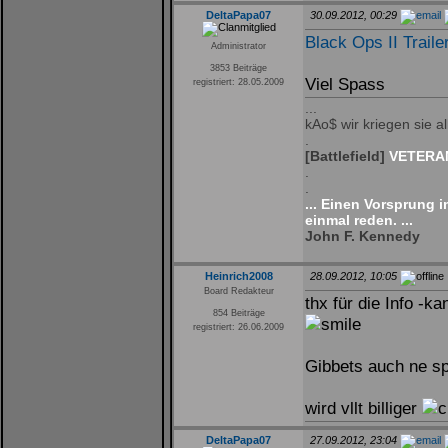
DeltaPapa07
30.09.2012, 00:29
Black Ops II Traile
Administrator
3853 Beiträge
Viel Spass
registriert: 28.05.2009
...
kAo$ wir kriegen sie all
.
[Battlefield]
VETERAN
.
.
... Einen Vorsprung 
einmal reden. ...
John F. Kennedy
Heinrich2008
28.09.2012, 10:05
Board Redakteur
thx für die Info -
854 Beiträge
registriert: 26.06.2009
Gibbets auch ne sp
wird vllt billiger
DeltaPapa07
27.09.2012, 23:04