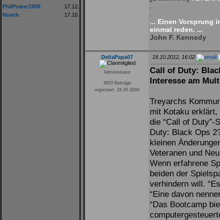
.
PhilPower1908
17.12.
.
Niseth
17.10.
... Einen Vorsprung 
einmal reden. ...
John F. Kennedy
DeltaPapa07
18.10.2012, 16:02
Call of Duty: Blac
Administrator
Interesse am Mult
3853 Beiträge
registriert: 28.05.2009
Treyarchs Kommuni
mit Kotaku erklärt
die “Call of Duty”-
Duty: Black Ops 2?
kleinen Änderungen
Veteranen und Neul
Wenn erfahrene Spi
beiden der Spielsp
verhindern will. “E
“Eine davon nenne
“Das Bootcamp bie
computergesteuerte