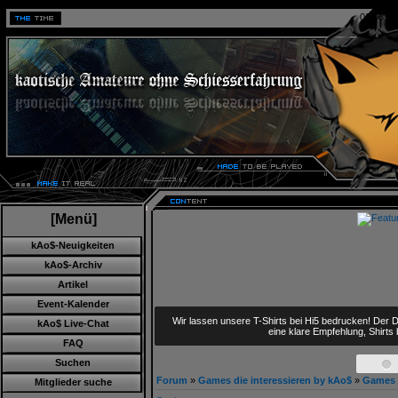
06.08.20
[Menü]
kAo$-Neuigkeiten
kAo$-Archiv
Artikel
Event-Kalender
kAo$ Live-Chat
Wir lassen unsere T-Shirts bei Hi5 bedrucken! Der D
eine klare Empfehlung, Shirts
FAQ
Suchen
Forum
»
Games die interessieren by kAo$
»
Games 
Mitglieder suche