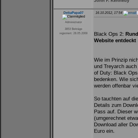
John F. Kennedy
DeltaPapa07
16.10.2012, 17:54
Administrator
3853 Beiträge
Black Ops 2:
Rund 
registriert: 28.05.2009
Website entdeckt 
Wie im Prinzip nic
und Treyarch auch
of Duty: Black Op
bedenken. Wie sich
werden offenbar vie
So tauchten auf di
Details zum Downl
Pass auf. Dieser w
(umgerechnet etwa
Download aller Dow
Euro ein.