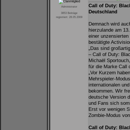
Call of Duty: Bla
Administrator
Deutschland
3853 Beiträge
registriert: 28.05.2009
Demnach wird auch 
hierzulande am 13.
einer unzensierten
bestätigte Activisi
„Das sind großarti
– Call of Duty: Bla
Michaël Sportouch
für die Marke Call 
„Vor Kurzem habe
Mehrspieler-Modus 
internationalen u
bekommen. Wir freu
deutsche Version de
und Fans sich somit
Erst vor wenigen S
Zombie-Modus von
Call of Duty: Bla