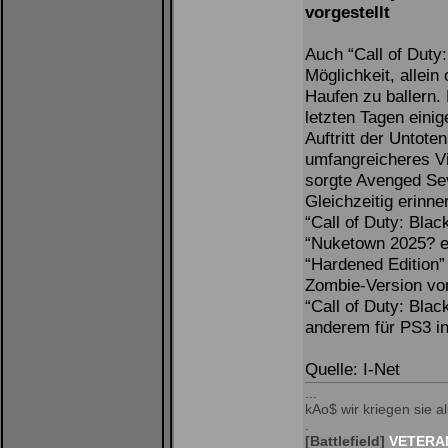
vorgestellt
Auch “Call of Duty:
Möglichkeit, allei
Haufen zu ballern.
letzten Tagen eini
Auftritt der Untote
umfangreicheres V
sorgte Avenged Se
Gleichzeitig erinn
“Call of Duty: Blac
“Nuketown 2025? er
“Hardened Edition”
Zombie-Version vo
“Call of Duty: Bl
anderem für PS3 in
Quelle: I-Net
...
kAo$ wir kriegen sie all
.
[Battlefield]
VETERAN