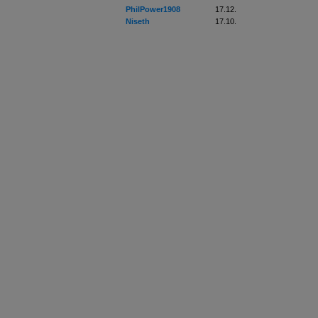
PhilPower1908
17.12.
Niseth
17.10.