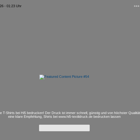
26 - 01:23 Uhr
+++ kAo$ 
e T-Shirts bei Hi5 bedrucken! Der Druck ist immer schnell, günstig und von höchster Qualitä
eine klare Empfehlung, Shirts bei www.hi5-textildruck.de bedrucken lassen