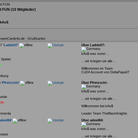
d FUN
(10 Mitglieder)
 kAo$
DreamCards4u.de - Grußkarten
7 '
Ladde07
'
Über Ladde07:
kAo$ was sonst ...
 Spieler
... wir kriegen sie alle ...
iv
Willkommen im Team
CoD4 Account von DeltaPapa07
mburg
 '
Pfretzschi
'
Über Pfretzschi:
kAo$ was sonst ...
unde
... wir kriegen sie alle ...
tiv
Willkommen bei kAo$
mmerda
Leader Team TheBlackKnights
adeel84
'
Über adeel84:
kAo$ was sonst ...
reted
... wir kriegen sie alle ...