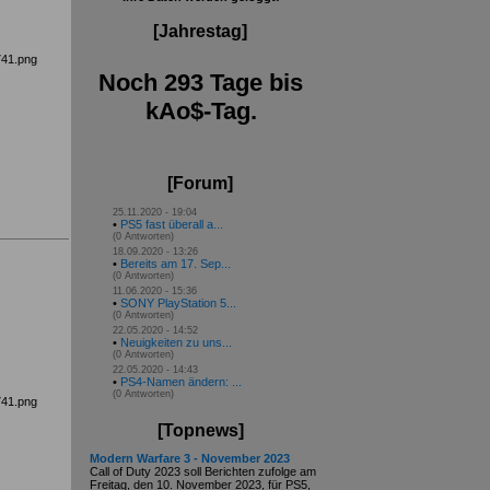
[Jahrestag]
Noch 293 Tage bis
kAo$-Tag.
[Forum]
25.11.2020 - 19:04
•
PS5 fast überall a...
(0 Antworten)
18.09.2020 - 13:26
•
Bereits am 17. Sep...
(0 Antworten)
11.06.2020 - 15:36
•
SONY PlayStation 5...
(0 Antworten)
22.05.2020 - 14:52
•
Neuigkeiten zu uns...
(0 Antworten)
22.05.2020 - 14:43
•
PS4-Namen ändern: ...
(0 Antworten)
[Topnews]
Modern Warfare 3 - November 2023
Call of Duty 2023 soll Berichten zufolge am
Freitag, den 10. November 2023, für PS5,