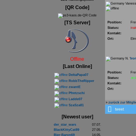
Vaness
[QR Code]
[TS Server]
Position:
Fre
Status:
inak
Kontakt:
Ort:
Elm
N. '
Iro
Offline
[Last Online]
Position:
Fre
DeltaPapa07
Status:
akt
RobbTheRipper
Kontakt:
zwantE
Ort:
Pfretzschi
Ladde07
»
zurück zur Mitgl
SzaSza81
tweet
[Newest user]
der_star_wars
07.07.
BlackKittyCat89
27.05.
Bier-Baron69
14.05.