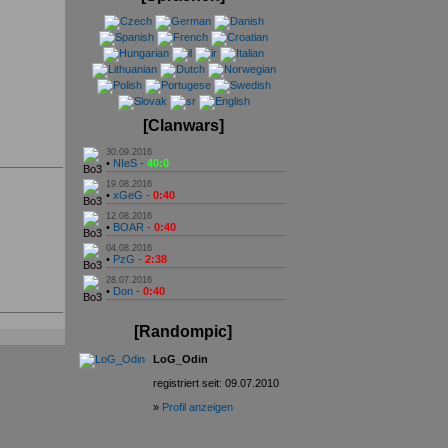
[Clanwars]
30.09.2016
•
NIeS -
40:0
19.08.2016
•
xGeG -
0:40
12.08.2016
•
BOAR -
0:40
04.08.2016
•
PzG -
2:38
28.07.2016
•
Don -
0:40
[Randompic]
LoG_Odin
registriert seit: 09.07.2010
»
Profil anzeigen