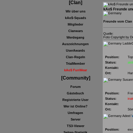
[Clan]
kAo$ Freunde un
Wir über uns
kAo$-Squads
Freunde vom Clan
Mitglieder
Clanwars
Quelle:
Foto Copyright by 
Werdegang
Ladde0
Auszeichnungen
UserAwards
Position:
Top
Clan-Regeln
Status:
akt
TrialMember
Kontakt:
kAo$ FunWear
Ort:
Ha
[Community]
Susann
Forum
Position:
Fre
Gästebuch
Status:
inak
Registrierte User
Kontakt:
Wer ist Online?
Ort:
Sö
Umfragen
Adeel '
Server
TS3-Viewer
Position:
exc
Seiten-Statistik