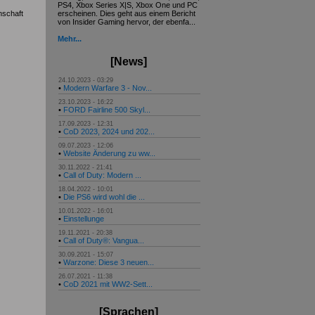
PS4, Xbox Series X|S, Xbox One und PC
nschaft
erscheinen. Dies geht aus einem Bericht
von Insider Gaming hervor, der ebenfa...
Mehr...
[News]
24.10.2023 - 03:29
•
Modern Warfare 3 - Nov...
23.10.2023 - 16:22
•
FORD Fairline 500 Skyl...
17.09.2023 - 12:31
•
CoD 2023, 2024 und 202...
09.07.2023 - 12:06
•
Website Änderung zu ww...
30.11.2022 - 21:41
•
Call of Duty: Modern ...
18.04.2022 - 10:01
•
Die PS6 wird wohl die ...
10.01.2022 - 16:01
•
Einstellunge
19.11.2021 - 20:38
•
Call of Duty®: Vangua...
30.09.2021 - 15:07
•
Warzone: Diese 3 neuen...
26.07.2021 - 11:38
•
CoD 2021 mit WW2-Sett...
[Sprachen]