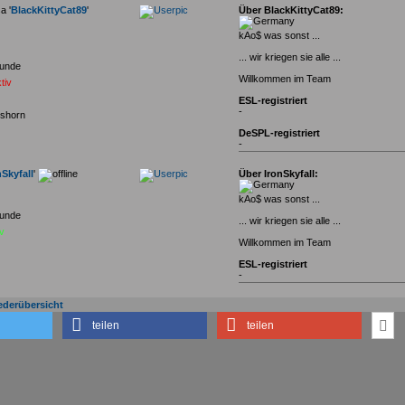
a '
BlackKittyCat89
'
Über BlackKittyCat89:
kAo$ was sonst ...
... wir kriegen sie alle ...
unde
Willkommen im Team
tiv
ESL-registriert
-
shorn
DeSPL-registriert
-
nSkyfall
'
Über IronSkyfall:
kAo$ was sonst ...
unde
... wir kriegen sie alle ...
iv
Willkommen im Team
ESL-registriert
-
iederübersicht
teilen
teilen