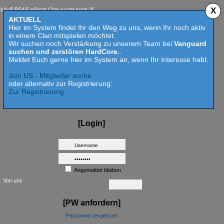
X
PS4/5 eSport Clan sucht auch 2023 Competition aktive Mitspieler für Call of Duty MW 2 - H
AKTUELL
Hier im System findet Ihr den Weg zu uns, wenn Ihr noch aktiv
in einem Clan mitspielen möchtet.
Wir suchen noch Verstärkung zu unserem Team bei
Vanguard
suchen und zerstören HardCore.
.
Meldet Euch gerne hier im System an, wenn Ihr Interesse habt.
Join US - Mitglieder suche
oder alternativ zur Registrierung:
Zur Registrierung.
[Login]
Angemeldet bleiben
t. Von uns
[PW anfordern]
Password vergessen