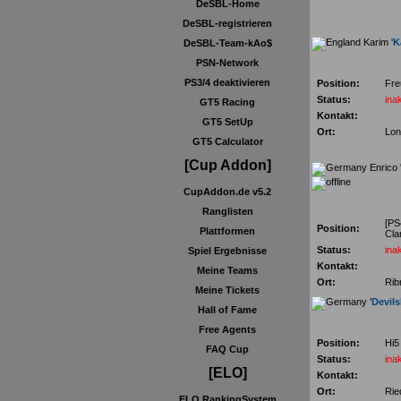
DeSBL-Home
DeSBL-registrieren
Karim '
K
DeSBL-Team-kAo$
PSN-Network
PS3/4 deaktivieren
Position:
Fre
Status:
inak
GT5 Racing
Kontakt:
GT5 SetUp
Ort:
Lon
GT5 Calculator
[Cup Addon]
Enrico 
CupAddon.de v5.2
Ranglisten
[P
Position:
Plattformen
Cla
Status:
inak
Spiel Ergebnisse
Kontakt:
Meine Teams
Ort:
Rib
Meine Tickets
'
Devil
Hall of Fame
Free Agents
Position:
Hi5
FAQ Cup
Status:
inak
[ELO]
Kontakt:
Ort:
Rie
ELO RankingSystem