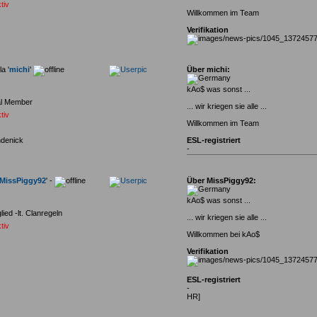
tiv
Willkommen im Team
Verifikation
a '
michi
'
Über michi:
kAo$ was sonst ...
al Member
... wir kriegen sie alle ...
tiv
Willkommen im Team
denick
ESL-registriert
-
MissPiggy92
' -
Über MissPiggy92:
kAo$ was sonst ...
lied -lt. Clanregeln
... wir kriegen sie alle ...
tiv
Willkommen bei kAo$
Verifikation
ESL-registriert
-
HR]