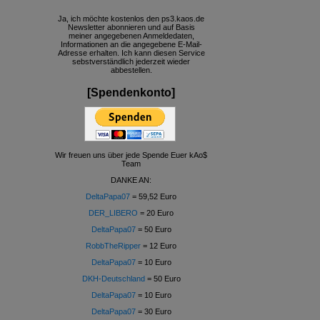
Ja, ich möchte kostenlos den ps3.kaos.de
Newsletter abonnieren und auf Basis
meiner angegebenen Anmeldedaten,
Informationen an die angegebene E-Mail-
Adresse erhalten. Ich kann diesen Service
sebstverständlich jederzeit wieder
abbestellen.
[Spendenkonto]
Wir freuen uns über jede Spende Euer kAo$
Team
DANKE AN:
DeltaPapa07
= 59,52 Euro
DER_LIBERO
= 20 Euro
DeltaPapa07
= 50 Euro
RobbTheRipper
= 12 Euro
DeltaPapa07
= 10 Euro
DKH-Deutschland
= 50 Euro
DeltaPapa07
= 10 Euro
DeltaPapa07
= 30 Euro