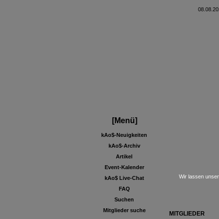
08.08.20
[Menü]
kAo$-Neuigkeiten
kAo$-Archiv
Artikel
Event-Kalender
Wir lassen unser
kAo$ Live-Chat
FAQ
Suchen
Mitglieder suche
MITGLIEDER