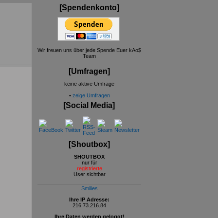
[Spendenkonto]
Wir freuen uns über jede Spende Euer kAo$
Team
[Umfragen]
keine aktive Umfrage
•
zeige Umfragen
[Social Media]
[Shoutbox]
SHOUTBOX
nur für
registrierte
User sichtbar
Smilies
Ihre IP Adresse:
216.73.216.84
Ihre Daten werden geloggt!