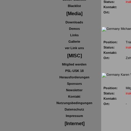
Status:
inak
Blacklist
Kontakt:
Ort:
[Media]
Downloads
Michael
Demos
Links
Gallerie
Position:
Tri
Status:
inak
ver Link uns
Kontakt:
[MISC]
Ort:
Zeh
Mitglied werden
PSL-USK 18
Karen '
Herausforderungen
Sponsors
Position:
Mitg
Newsletter
Status:
inak
Kontakt
Kontakt:
Nutzungsbedingungen
Ort:
-
Datenschutz
Impressum
[Internet]