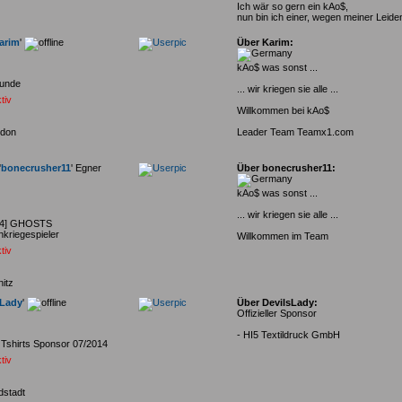
Ich wär so gern ein kAo$,
nun bin ich einer, wegen meiner Leide
arim
'
Über Karim:
kAo$ was sonst ...
unde
... wir kriegen sie alle ...
tiv
Willkommen bei kAo$
don
Leader Team Teamx1.com
'
bonecrusher11
' Egner
Über bonecrusher11:
kAo$ was sonst ...
... wir kriegen sie alle ...
S4] GHOSTS
nkriegespieler
Willkommen im Team
tiv
nitz
sLady
'
Über DevilsLady:
Offizieller Sponsor
- HI5 Textildruck GmbH
 Tshirts Sponsor 07/2014
tiv
dstadt