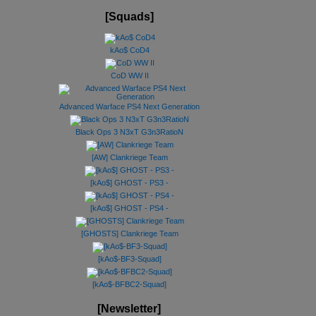
[Squads]
kAo$ CoD4
CoD WW II
Advanced Warface PS4 Next Generation
Black Ops 3 N3xT G3n3RatioN
[AW] Clankriege Team
[kAo$] GHOST - PS3 -
[kAo$] GHOST - PS4 -
[GHOSTS] Clankriege Team
[kAo$-BF3-Squad]
[kAo$-BFBC2-Squad]
[Newsletter]