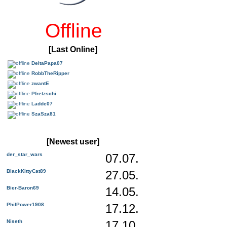
Offline
[Last Online]
DeltaPapa07
RobbTheRipper
zwantE
Pfretzschi
Ladde07
SzaSza81
[Newest user]
der_star_wars
07.07.
BlackKittyCat89
27.05.
Bier-Baron69
14.05.
PhilPower1908
17.12.
Niseth
17.10.