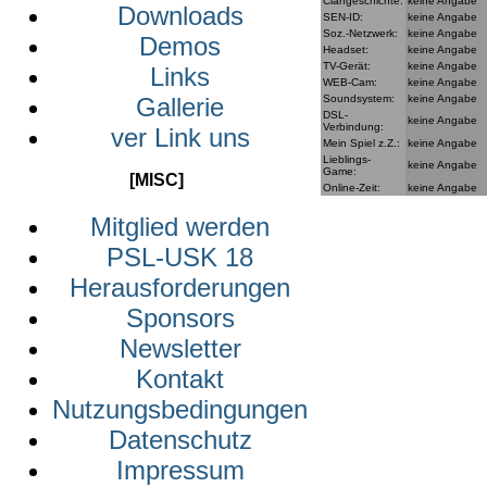
Clangeschichte:
keine Angabe
Downloads
SEN-ID:
keine Angabe
Soz.-Netzwerk:
keine Angabe
Demos
Headset:
keine Angabe
TV-Gerät:
keine Angabe
Links
WEB-Cam:
keine Angabe
Soundsystem:
keine Angabe
Gallerie
DSL-
keine Angabe
Verbindung:
ver Link uns
Mein Spiel z.Z.:
keine Angabe
Lieblings-
keine Angabe
Game:
[MISC]
Online-Zeit:
keine Angabe
Mitglied werden
PSL-USK 18
Herausforderungen
Sponsors
Newsletter
Kontakt
Nutzungsbedingungen
Datenschutz
Impressum