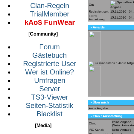
k
Clan-Regeln
Ort:
Angabe
Registriert seit:
15.11.2010 - 04:
TrialMember
Letzte
15.11.2010 - 04
Anmeldung:
kAo$ FunWear
• Awards
[Community]
Forum
Gästebuch
Registrierte User
Wer ist Online?
Umfragen
Server
TS3-Viewer
• Über mich
Seiten-Statistik
keine Angabe
Blacklist
• Clan / Ausstattung
keine Angabe
Clan:
[Media]
(Seite: keine A
IRC Kanal:
keine Angabe