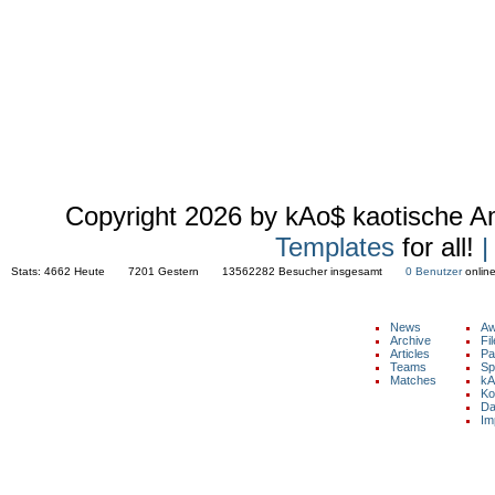
Copyright 2026 by kAo$ kaotische 
Templates
for all!
|
Stats:
4662 Heute 7201 Gestern 13562282 Besucher insgesamt
0 Benutzer
onl
NAVIGATION
News
Aw
Archive
Fi
Articles
Pa
Copyright © 2026 by kAo$ kaotische
Teams
Sp
Amateure ohne $chiesserfahrung
Matches
kA
Ko
Da
Im