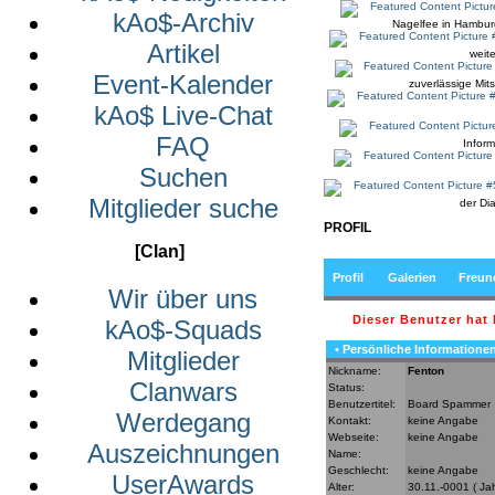
kAo$-Archiv
Nagelfee in Hamburg
Artikel
weit
Event-Kalender
zuverlässige Mitspi
kAo$ Live-Chat
FAQ
Infor
Suchen
Mitglieder suche
der Di
PROFIL
[Clan]
Profil
Galerien
Freun
Wir über uns
Dieser Benutzer hat
kAo$-Squads
• Persönliche Informatione
Mitglieder
Nickname:
Fenton
Clanwars
Status:
Benutzertitel:
Board Spammer
Werdegang
Kontakt:
keine Angabe
Webseite:
keine Angabe
Auszeichnungen
Name:
Geschlecht:
keine Angabe
UserAwards
Alter:
30.11.-0001 ( Ja