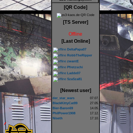
[QR Code]
[TS Server]
Offline
[Last Online]
DeltaPapa07
RobbTheRipper
zwantE
Pfretzschi
Ladde07
SzaSza81
[Newest user]
der_star_wars
07.07.
BlackKittyCat89
27.05.
Bier-Baron69
14.05.
PhilPower1908
17.12.
Niseth
17.10.