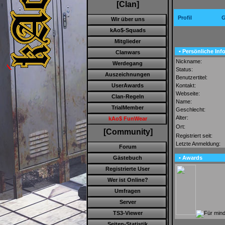
[Clan]
Profil
G
Wir über uns
kAo$-Squads
Mitglieder
• Persönliche Inf
Clanwars
Nickname:
Werdegang
Status:
Auszeichnungen
Benutzertitel:
Kontakt:
UserAwards
Webseite:
Clan-Regeln
Name:
TrialMember
Geschlecht:
Alter:
kAo$ FunWear
Ort:
[Community]
Registriert seit:
Letzte Anmeldung:
Forum
• Awards
Gästebuch
Registrierte User
Wer ist Online?
Umfragen
Server
TS3-Viewer
Seiten-Statistik