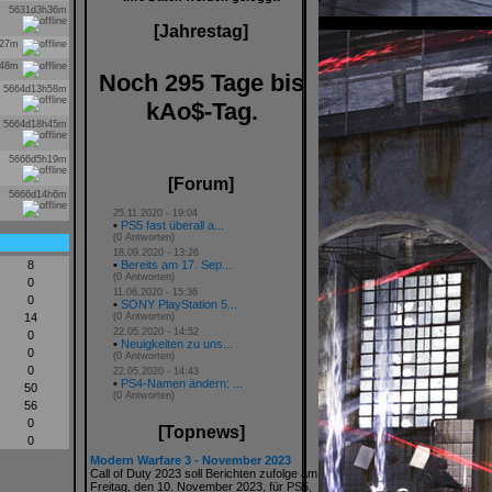
5631d3h36m
[Jahrestag]
h27m
h48m
Noch 295 Tage bis
5664d13h58m
kAo$-Tag.
5664d18h45m
5666d5h19m
[Forum]
5666d14h6m
25.11.2020 - 19:04
•
PS5 fast überall a...
(0 Antworten)
18.09.2020 - 13:26
8
•
Bereits am 17. Sep...
(0 Antworten)
0
11.06.2020 - 15:36
0
•
SONY PlayStation 5...
14
(0 Antworten)
22.05.2020 - 14:52
0
•
Neuigkeiten zu uns...
0
(0 Antworten)
0
22.05.2020 - 14:43
•
PS4-Namen ändern: ...
50
(0 Antworten)
56
0
[Topnews]
0
Modern Warfare 3 - November 2023
Call of Duty 2023 soll Berichten zufolge am
Freitag, den 10. November 2023, für PS5,