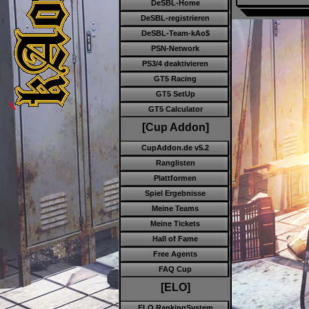
DeSBL-Home
DeSBL-registrieren
DeSBL-Team-kAo$
PSN-Network
PS3/4 deaktivieren
GT5 Racing
GT5 SetUp
GT5 Calculator
[Cup Addon]
CupAddon.de v5.2
Ranglisten
Plattformen
Spiel Ergebnisse
Meine Teams
Meine Tickets
Hall of Fame
Free Agents
FAQ Cup
[ELO]
ELO RankingSystem