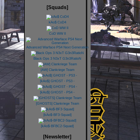
[Squads]
kAo$ CoD4
CoD WW II
Advanced Warface PS4 Next Generation
Black Ops 3 N3xT G3n3RatioN
[AW] Clankriege Team
[kAo$] GHOST - PS3 -
[kAo$] GHOST - PS4 -
[GHOSTS] Clankriege Team
[kAo$-BF3-Squad]
[kAo$-BFBC2-Squad]
[Newsletter]