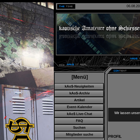
06.08.20
[Menü]
kAo$-Neuigkeiten
kAo$-Archiv
Artikel
Event-Kalender
Wir lassen unser
kAo$ Live-Chat
FAQ
Suchen
Mitglieder suche
PROFIL