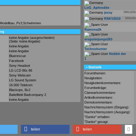
LoG_Aphrodite
jessy
5661d20
RSKV2010
5664d3
,Modellbau ,Ps3;Schwimmen
Ramona2k
ung
keine Angabe (ausgeschieden)
ersguterjunge263
(Seite: keine Angabe)
keine Angabe
Technohunter
keine Angabe
Hobbit der
Bluerescue
1
Facebook
Sony Headset
• Statistik
LG LCD 86x 86
Forumthemen:
Sony Webcam
Neuigkeiten:
LG Sound System
Neuigkeitenkommentare:
16.000 Telekom
Forumbeiträge:
Blackops, Bc2
Clanwarkommentare:
Battelfield Badcompany 2
Artikelkommentare:
keine Angabe
Demokommentare:
Nachrichtensystem (Eingang):
Nachrichtensystem (Ausgang):
"Danke" erhalten:
"Danke" gesagt:
teilen
teilen