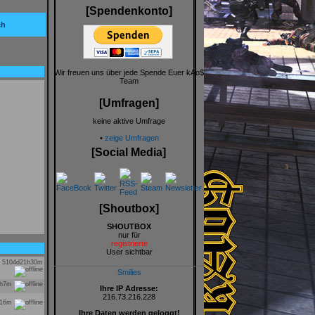
[Spendenkonto]
ch
Wir freuen uns über jede Spende Euer kAo$
Team
[Umfragen]
keine aktive Umfrage
•
zeige Umfragen
[Social Media]
[Shoutbox]
SHOUTBOX
nur für
registrierte
User sichtbar
5104d21h30m
Smilies
3h7m
Ihre IP Adresse:
216.73.216.228
h16m
Ihre Daten werden geloggt!