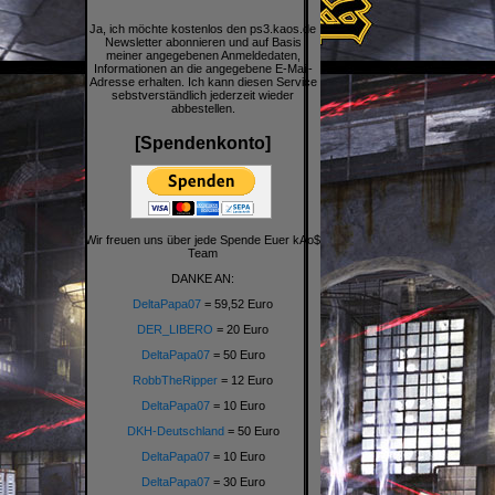
Ja, ich möchte kostenlos den ps3.kaos.de
Newsletter abonnieren und auf Basis
meiner angegebenen Anmeldedaten,
Informationen an die angegebene E-Mail-
Adresse erhalten. Ich kann diesen Service
sebstverständlich jederzeit wieder
abbestellen.
[Spendenkonto]
Wir freuen uns über jede Spende Euer kAo$
Team
DANKE AN:
DeltaPapa07
= 59,52 Euro
DER_LIBERO
= 20 Euro
DeltaPapa07
= 50 Euro
RobbTheRipper
= 12 Euro
DeltaPapa07
= 10 Euro
DKH-Deutschland
= 50 Euro
DeltaPapa07
= 10 Euro
DeltaPapa07
= 30 Euro