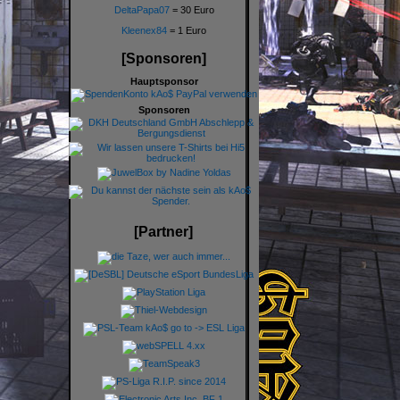
DeltaPapa07
= 30 Euro
Kleenex84
= 1 Euro
[Sponsoren]
Hauptsponsor
Sponsoren
[Partner]