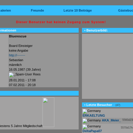
alerien
Freunde
Letzte 10 Beiträge
Gästebu
Dieser Benutzer hat keinen Zugang zum System!
ormationen
• Benutzerbild:
Bluerescue
Board Einsteiger
keine Angabe
http://-------
Sebastian
männlich
16.05.1987 (39 Jahre)
Rees
28.01.2011 - 17:08
07.02.2011 - 20:18
• Letzte Besucher
(47)
ERKAELTUNG
AKA_Meier_
5560d2
5570d17
DeltaPapa07