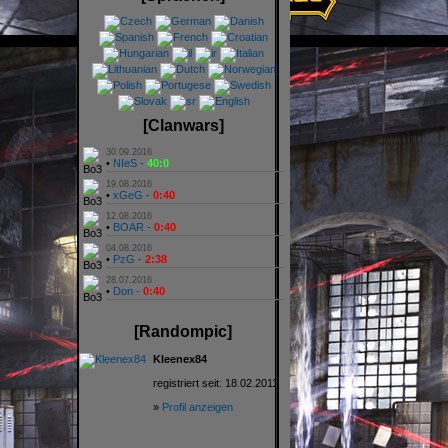
[Clanwars]
30.09.2016
•
NIeS -
40:0
19.08.2016
•
xGeG -
0:40
12.08.2016
•
BOAR -
0:40
04.08.2016
•
PzG -
2:38
28.07.2016
•
Don -
0:40
[Randompic]
Kleenex84
registriert seit: 18.02.2011
»
Profil anzeigen