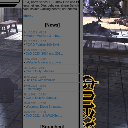
PS4, Xbox Series X|S, Xbox One und PC
erscheinen. Dies geht aus einem Bericht
von Insider Gaming hervor, der ebenfa...
Mehr...
[News]
24.10.2023 - 03:29
•
Modern Warfare 3 - Nov...
23.10.2023 - 16:22
•
FORD Fairline 500 Skyl...
17.09.2023 - 12:31
•
CoD 2023, 2024 und 202...
09.07.2023 - 12:06
•
Website Änderung zu ww...
30.11.2022 - 21:41
•
Call of Duty: Modern ...
18.04.2022 - 10:01
•
Die PS6 wird wohl die ...
10.01.2022 - 16:01
•
Einstellunge
19.11.2021 - 20:38
•
Call of Duty®: Vangua...
30.09.2021 - 15:07
•
Warzone: Diese 3 neuen...
26.07.2021 - 11:38
•
CoD 2021 mit WW2-Sett...
[Sprachen]