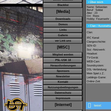
• Über mich
Blacklist
Name: Sebastian
Beruf : Soldat
[Media]
Alter : 23
Ort : Rees
Hobby: Feuerwehr 
Downloads
Demos
• Clan / Ausstatt
Links
Clan:
Gallerie
IRC Kanal:
ver Link uns
Clangeschichte:
SEN-ID:
[MISC]
Soz.-Netzwerk:
Headset:
Mitglied werden
TV-Gerät:
PSL-USK 18
WEB-Cam:
Soundsystem:
Herausforderungen
DSL-Verbindung:
Sponsors
Mein Spiel z.Z.:
Newsletter
Lieblings-Game:
Online-Zeit:
Kontakt
Nutzungsbedingungen
Datenschutz
Impressum
[Internet]
tweet