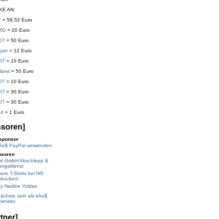
KE AN:
7
= 59,52 Euro
RO
= 20 Euro
07
= 50 Euro
per
= 12 Euro
07
= 10 Euro
land
= 50 Euro
07
= 10 Euro
07
= 30 Euro
07
= 30 Euro
84
= 1 Euro
soren]
sponsor
nsoren
tner]