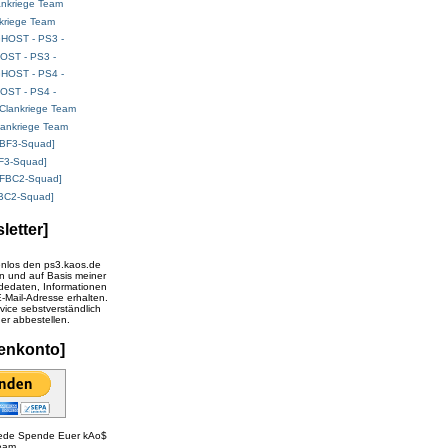
kriege Team
OST - PS3 -
OST - PS4 -
ankriege Team
F3-Squad]
BC2-Squad]
letter]
enlos den ps3.kaos.de
n und auf Basis meiner
edaten, Informationen
Mail-Adresse erhalten.
vice sebstverständlich
der abbestellen.
enkonto]
 jede Spende Euer kAo$
eam