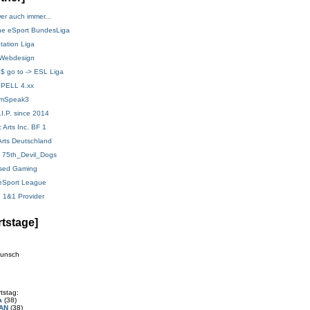
tstage]
wunsch
tstag:
a
(38)
AN
(38)