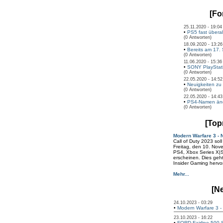
[Fo
25.11.2020 - 19:04
•
PS5 fast überall
(0 Antworten)
18.09.2020 - 13:26
•
Bereits am 17. 
(0 Antworten)
11.06.2020 - 15:36
•
SONY PlayStati
(0 Antworten)
22.05.2020 - 14:52
•
Neuigkeiten zu 
(0 Antworten)
22.05.2020 - 14:43
•
PS4-Namen ände
(0 Antworten)
[Top
Modern Warfare 3 -
Call of Duty 2023 sol
Freitag, den 10. Nov
PS4, Xbox Series X|
erscheinen. Dies geh
Insider Gaming hervor
Mehr...
[N
24.10.2023 - 03:29
•
Modern Warfare 3 - 
23.10.2023 - 16:22
•
FORD Fairline 500 S