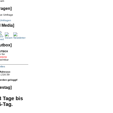
eam
ragen]
ive Umfrage
 Umfragen
l Media]
utbox]
UTBOX
r für
trierte
sichtbar
ilies
 Adresse:
3.216.59
erden geloggt!
estag]
 Tage bis
-Tag.