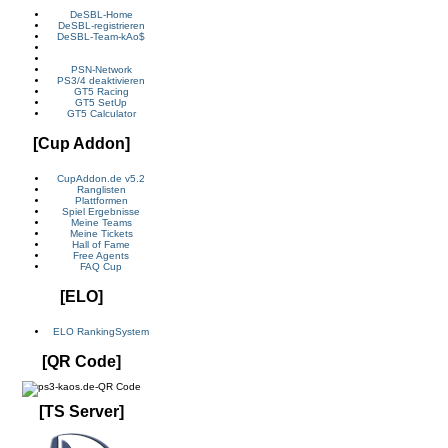
DeSBL-Home
DeSBL-registrieren
DeSBL-Team-kAo$
PSN-Network
PS3/4 deaktivieren
GT5 Racing
GT5 SetUp
GT5 Calculator
[Cup Addon]
CupAddon.de v5.2
Ranglisten
Plattformen
Spiel Ergebnisse
Meine Teams
Meine Tickets
Hall of Fame
Free Agents
FAQ Cup
[ELO]
ELO RankingSystem
[QR Code]
[TS Server]