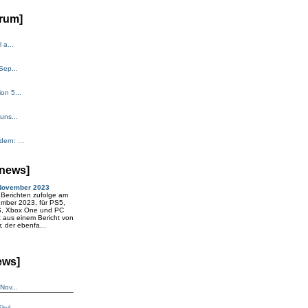
rum]
 a...
Sep...
on 5...
uns...
rn: ...
news]
 November 2023
l Berichten zufolge am
ember 2023, für PS5,
S, Xbox One und PC
t aus einem Bericht von
, der ebenfa...
ews]
Nov...
kyl...