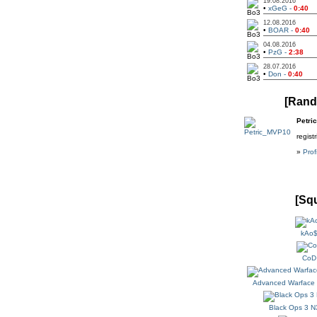
19.08.2016
•
xGeG -
0:40
12.08.2016
•
BOAR -
0:40
04.08.2016
•
PzG -
2:38
28.07.2016
•
Don -
0:40
[Rand
Petri
regist
»
Prof
[Sq
kAo
CoD
Advanced Warface 
Black Ops 3 