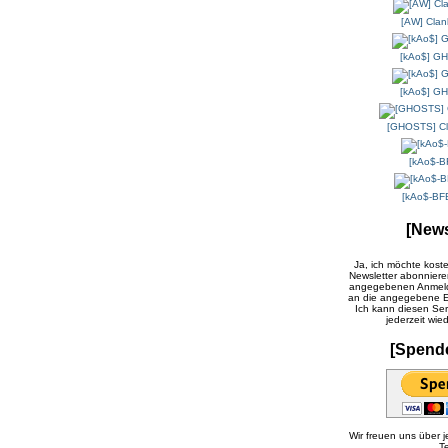
[AW] Clan
[kAo$] GH
[kAo$] GH
[GHOSTS] Cl
[kAo$-B
[kAo$-BF
[News
Ja, ich möchte kost
Newsletter abonniere
angegebenen Anmeld
an die angegebene E-
Ich kann diesen Ser
jederzeit wie
[Spend
Wir freuen uns über
T