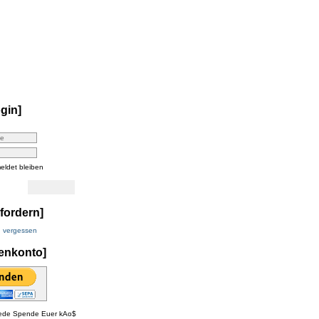
+++ kAo$ PS4/5 eSport Clan sucht auch 2023 Compet
gin]
ldet bleiben
fordern]
 vergessen
enkonto]
 jede Spende Euer kAo$