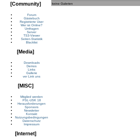
[Community]
keine Galerien
Forum
Gästebuch
Registrierte User
Wer ist Online?
Umfragen
Server
TS3-Viewer
Seiten-Statistik
Blacklist
[Media]
Downloads
Demos
Links
Gallerie
ver Link uns
[MISC]
Mitglied werden
PSL-USK 18
Herausforderungen
Sponsors
Newsletter
Kontakt
Nutzungsbedingungen
Datenschutz
Impressum
[Internet]