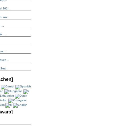
 202...
u ww...
 ...
e ...
a...
euen...
ett...
achen]
nwars]