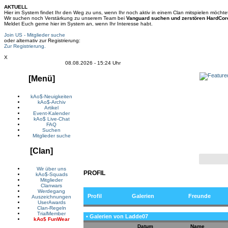
AKTUELL
Hier im System findet Ihr den Weg zu uns, wenn Ihr noch aktiv in einem Clan mitspielen möchte
Wir suchen noch Verstärkung zu unserem Team bei
Vanguard suchen und zerstören HardCor
Meldet Euch gerne hier im System an, wenn Ihr Interesse habt.
Join US - Mitglieder suche
oder alternativ zur Registrierung:
Zur Registrierung.
X
08.08.2026 - 15:24 Uhr
[Menü]
kAo$-Neuigkeiten
kAo$-Archiv
Artikel
Event-Kalender
kAo$ Live-Chat
FAQ
Suchen
Wir lassen unsere T-Shirts bei Hi5 bedrucken! Der Dru
Mitglieder suche
eine klare Empfehlung, Shirts b
[Clan]
Wir über uns
PROFIL
kAo$-Squads
Mitglieder
Clanwars
Werdegang
Profil
Galerien
Freunde
Auszeichnungen
UserAwards
Clan-Regeln
TrialMember
• Galerien von Ladde07
kAo$ FunWear
Datum
Name