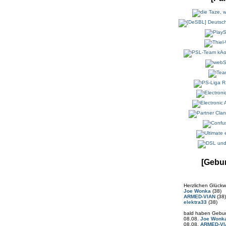
[Gebur
Herzlichen Glück
Joe Wonka
(38)
ARMED-VIAN
(38)
elektra33
(38)
bald haben Gebur
08.08.
Joe Wonk
08.08.
ARMED-VI