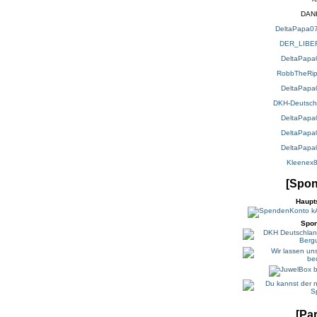
DAN
DeltaPapa0
DER_LIBE
DeltaPapa
RobbTheRip
DeltaPapa
DKH-Deutsch
DeltaPapa
DeltaPapa
DeltaPapa
Kleenex
[Spon
Haupt
Spo
[Par