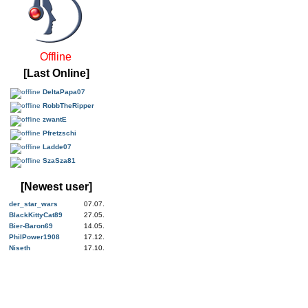
Offline
[Last Online]
DeltaPapa07
RobbTheRipper
zwantE
Pfretzschi
Ladde07
SzaSza81
[Newest user]
der_star_wars
07.07.
BlackKittyCat89
27.05.
Bier-Baron69
14.05.
PhilPower1908
17.12.
Niseth
17.10.