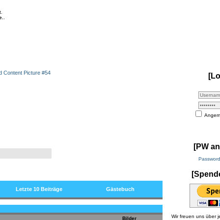
t.
e.
.
[Lo
Angeme
ck ist immer schnell, günstig und von höchster Qualität. Von uns
ei www.hi5-textildruck.de bedrucken lassen
[PW an
Password
[Spend
Letzte 10 Beiträge
Gästebuch
Wir freuen uns über
Bilder