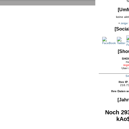
T
[Umf
keine akt
•
zeige
[Socia
[Sho
SHO
nu
regis
User 
Sm
Ihre IP
216.7
Ihre Daten w
[Jahr
Noch 293
kAo$