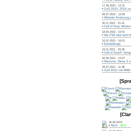
17.09.2023 - 12:31
•
CoD 2023, 2024 und
09.07.2023 - 12:06
•
Website Änderung z
30.11.2022 - 21:41
•
Call of Duty: Modern
18.04.2022 - 10:01
•
Die PS6 wird wohl di
10.01.2022 - 16:01
•
Einstellunge
19.11.2021 - 20:38
•
Call of Duty®: Vangu
30.09.2021 - 15:07
•
Warzone: Diese 3 n
26.07.2021 - 11:38
•
CoD 2021 mit WW2-S
[Spr
[Cla
30.09.2016
•
NIeS -
40:0