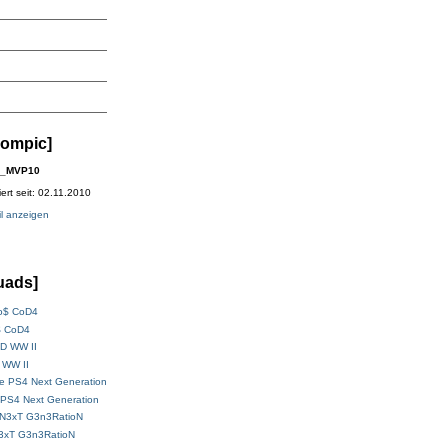
ompic]
c_MVP10
riert seit: 02.11.2010
il anzeigen
uads]
$ CoD4
 WW II
PS4 Next Generation
N3xT G3n3RatioN