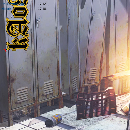
PhilPower1908
17.12.
Niseth
17.10.