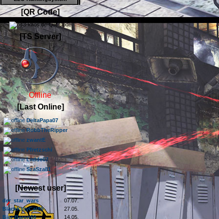
[QR Code]
[TS Server]
Offline
[Last Online]
DeltaPapa07
RobbTheRipper
zwantE
Pfretzschi
Ladde07
SzaSza81
[Newest user]
der_star_wars
07.07.
BlackKittyCat89
27.05.
Bier-Baron69
14.05.