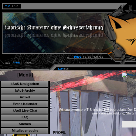
09.08.20
[Menü]
kAo$-Neuigkeiten
kAo$-Archiv
Artikel
Event-Kalender
Wir lassen unsere T-Shirts bei Hi5 bedrucken! Der D
kAo$ Live-Chat
eine klare Empfehlung, Shirts
FAQ
Suchen
Mitglieder suche
PROFIL