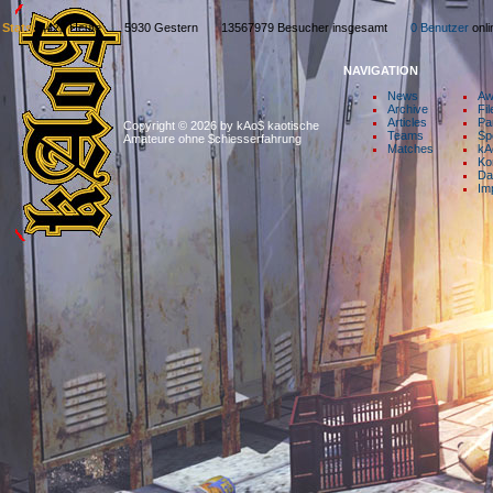
Stats:
4429 Heute 5930 Gestern 13567979 Besucher insgesamt
0 Benutzer
on
NAVIGATION
News
Aw
Archive
Fil
Articles
Pa
Copyright © 2026 by kAo$ kaotische
Teams
Sp
Amateure ohne $chiesserfahrung
Matches
kA
Ko
Da
Im