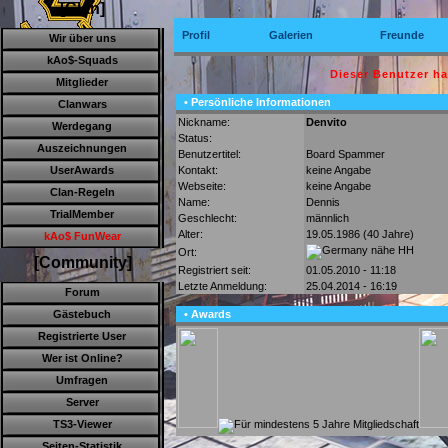
[Clan]
Profil
Galerien
Freunde
Wir über uns
kAo$-Squads
Dieser Benutzer h
Mitglieder
• Persönliche Informationen
Clanwars
Nickname:
Denvito
Werdegang
Status:
Auszeichnungen
Benutzertitel:
Board Spammer
Kontakt:
keine Angabe
UserAwards
Webseite:
keine Angabe
Clan-Regeln
Name:
Dennis
TrialMember
Geschlecht:
männlich
Alter:
19.05.1986 (40 Jahre)
kAo$ FunWear
nähe HH
Ort:
[Community]
Registriert seit:
01.05.2010 - 11:18
Letzte Anmeldung:
25.04.2014 - 16:19
Forum
• Awards
Gästebuch
Registrierte User
Wer ist Online?
Umfragen
Server
TS3-Viewer
Seiten-Statistik