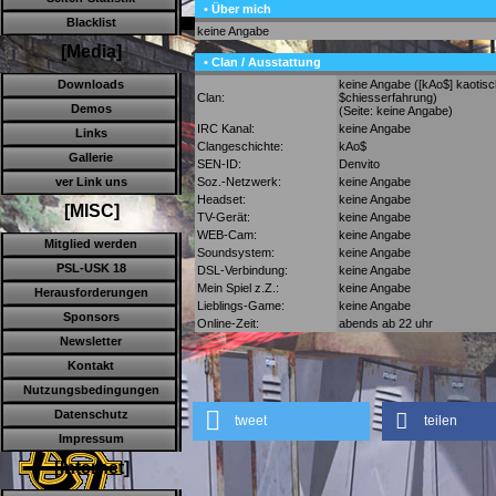
• Über mich
Blacklist
keine Angabe
[Media]
• Clan / Ausstattung
keine Angabe ([kAo$] kaotis
Downloads
Clan:
$chiesserfahrung)
Demos
(Seite: keine Angabe)
IRC Kanal:
keine Angabe
Links
Clangeschichte:
kAo$
Gallerie
SEN-ID:
Denvito
Soz.-Netzwerk:
keine Angabe
ver Link uns
Headset:
keine Angabe
[MISC]
TV-Gerät:
keine Angabe
WEB-Cam:
keine Angabe
Mitglied werden
Soundsystem:
keine Angabe
PSL-USK 18
DSL-Verbindung:
keine Angabe
Mein Spiel z.Z.:
keine Angabe
Herausforderungen
Lieblings-Game:
keine Angabe
Sponsors
Online-Zeit:
abends ab 22 uhr
Newsletter
Kontakt
Nutzungsbedingungen
Datenschutz
tweet
teilen
Impressum
[Internet]