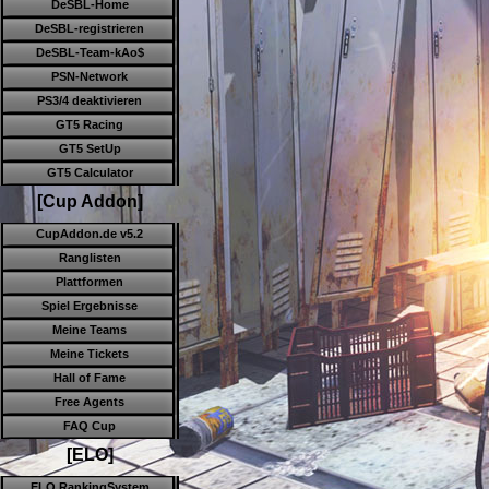
DeSBL-Home
DeSBL-registrieren
DeSBL-Team-kAo$
PSN-Network
PS3/4 deaktivieren
GT5 Racing
GT5 SetUp
GT5 Calculator
[Cup Addon]
CupAddon.de v5.2
Ranglisten
Plattformen
Spiel Ergebnisse
Meine Teams
Meine Tickets
Hall of Fame
Free Agents
FAQ Cup
[ELO]
ELO RankingSystem