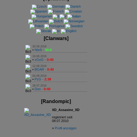
[Clanwars]
30.09.2016
•
NIeS -
40:0
19.08.2016
•
xGeG -
0:40
12.08.2016
•
BOAR -
0:40
04.08.2016
•
PzG -
2:38
28.07.2016
•
Don -
0:40
[Randompic]
XD_Assasine_XD
registriert seit:
08.07.2010
»
Profil anzeigen