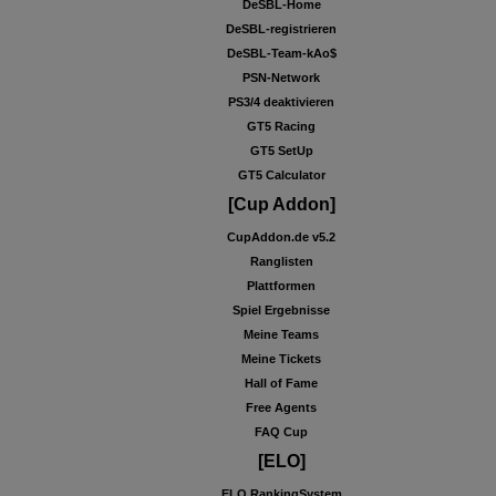
DeSBL-Home
DeSBL-registrieren
DeSBL-Team-kAo$
PSN-Network
PS3/4 deaktivieren
GT5 Racing
GT5 SetUp
GT5 Calculator
[Cup Addon]
CupAddon.de v5.2
Ranglisten
Plattformen
Spiel Ergebnisse
Meine Teams
Meine Tickets
Hall of Fame
Free Agents
FAQ Cup
[ELO]
ELO RankingSystem