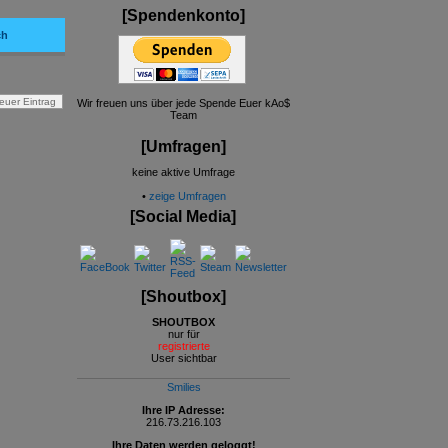
[Spendenkonto]
ch
Wir freuen uns über jede Spende Euer kAo$
Team
[Umfragen]
keine aktive Umfrage
•
zeige Umfragen
[Social Media]
[Shoutbox]
SHOUTBOX
nur für
registrierte
User sichtbar
Smilies
Ihre IP Adresse:
216.73.216.103
Ihre Daten werden geloggt!