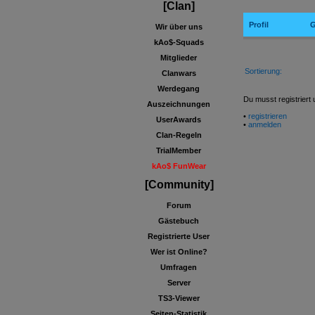
[Clan]
Profil
G
Wir über uns
kAo$-Squads
Mitglieder
Sortierung:
Clanwars
Werdegang
Du musst registriert
Auszeichnungen
•
registrieren
UserAwards
•
anmelden
Clan-Regeln
TrialMember
kAo$ FunWear
[Community]
Forum
Gästebuch
Registrierte User
Wer ist Online?
Umfragen
Server
TS3-Viewer
Seiten-Statistik