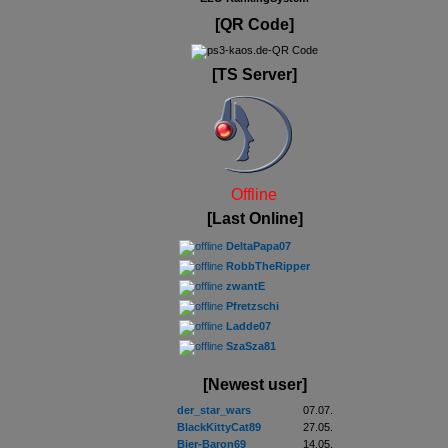
[QR Code]
[TS Server]
Offline
[Last Online]
DeltaPapa07
RobbTheRipper
zwantE
Pfretzschi
Ladde07
SzaSza81
[Newest user]
der_star_wars
07.07.
BlackKittyCat89
27.05.
Bier-Baron69
14.05.