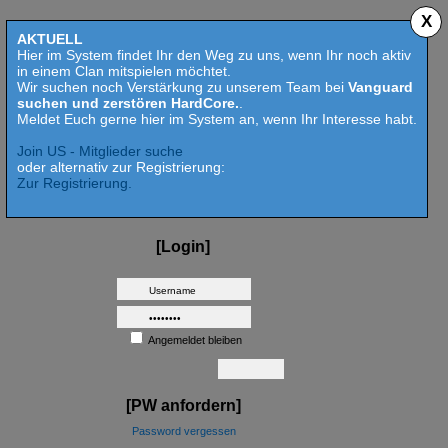
X
AKTUELL
Hier im System findet Ihr den Weg zu uns, wenn Ihr noch aktiv
in einem Clan mitspielen möchtet.
Wir suchen noch Verstärkung zu unserem Team bei
Vanguard
suchen und zerstören HardCore.
.
Meldet Euch gerne hier im System an, wenn Ihr Interesse habt.
Join US - Mitglieder suche
oder alternativ zur Registrierung:
Zur Registrierung.
[Login]
Angemeldet bleiben
[PW anfordern]
Password vergessen