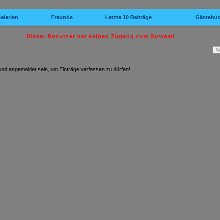
alerien
Freunde
Letzte 10 Beiträge
Gästebu
Dieser Benutzer hat keinen Zugang zum System!
 und angemeldet sein, um Einträge verfassen zu dürfen!