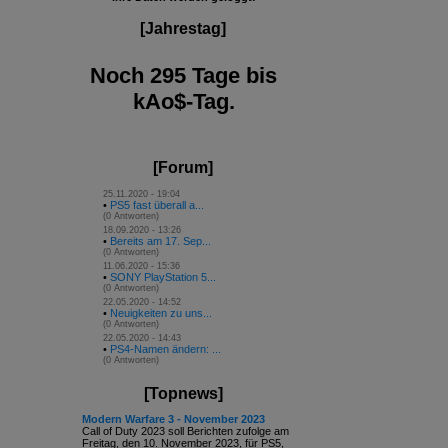
[Jahrestag]
Noch 295 Tage bis
kAo$-Tag.
[Forum]
25.11.2020 - 19:04
•
PS5 fast überall a...
(0 Antworten)
18.09.2020 - 13:26
•
Bereits am 17. Sep...
(0 Antworten)
11.06.2020 - 15:36
•
SONY PlayStation 5...
(0 Antworten)
22.05.2020 - 14:52
•
Neuigkeiten zu uns...
(0 Antworten)
22.05.2020 - 14:43
•
PS4-Namen ändern: ...
(0 Antworten)
[Topnews]
Modern Warfare 3 - November 2023
Call of Duty 2023 soll Berichten zufolge am
Freitag, den 10. November 2023, für PS5,