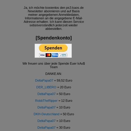
Ja, ich möchte kostenlos den ps3.kaos.de
Newsletter abonnieren und auf Basis
meiner angegebenen Anmeldedaten,
Informationen an die angegebene E-Mail-
Adresse erhalten. Ich kann diesen Service
sebstverständlich jederzeit wieder
abbestellen.
[Spendenkonto]
Wir freuen uns über jede Spende Euer kAo$
Team
DANKE AN:
DeltaPapa07
= 59,52 Euro
DER_LIBERO
= 20 Euro
DeltaPapa07
= 50 Euro
RobbTheRipper
= 12 Euro
DeltaPapa07
= 10 Euro
DKH-Deutschland
= 50 Euro
DeltaPapa07
= 10 Euro
DeltaPapa07
= 30 Euro