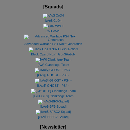
[Squads]
kAo$ CoD4
CoD WW II
Advanced Warface PS4 Next Generation
Black Ops 3 N3xT G3n3RatioN
[AW] Clankriege Team
[kAo$] GHOST - PS3 -
[kAo$] GHOST - PS4 -
[GHOSTS] Clankriege Team
[kAo$-BF3-Squad]
[kAo$-BFBC2-Squad]
[Newsletter]