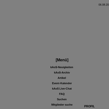
+++ kAo$ PS4/5 eSport Clan sucht auch 2023 Competition aktive Mitspieler für Ca
06.08.20
[Menü]
kAo$-Neuigkeiten
kAo$-Archiv
Artikel
Event-Kalender
kAo$ Live-Chat
FAQ
Suchen
Mitglieder suche
PROFIL