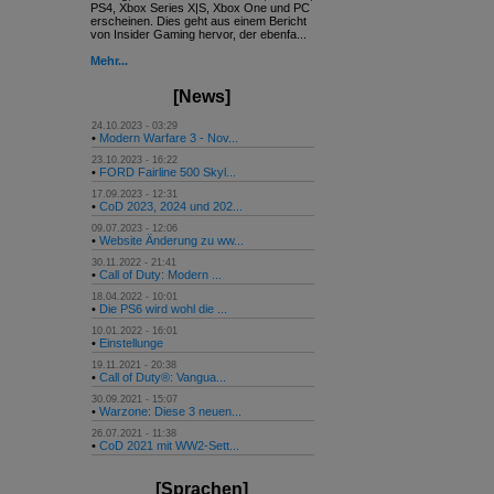
PS4, Xbox Series X|S, Xbox One und PC
erscheinen. Dies geht aus einem Bericht
von Insider Gaming hervor, der ebenfa...
Mehr...
[News]
24.10.2023 - 03:29
•
Modern Warfare 3 - Nov...
23.10.2023 - 16:22
•
FORD Fairline 500 Skyl...
17.09.2023 - 12:31
•
CoD 2023, 2024 und 202...
09.07.2023 - 12:06
•
Website Änderung zu ww...
30.11.2022 - 21:41
•
Call of Duty: Modern ...
18.04.2022 - 10:01
•
Die PS6 wird wohl die ...
10.01.2022 - 16:01
•
Einstellunge
19.11.2021 - 20:38
•
Call of Duty®: Vangua...
30.09.2021 - 15:07
•
Warzone: Diese 3 neuen...
26.07.2021 - 11:38
•
CoD 2021 mit WW2-Sett...
[Sprachen]