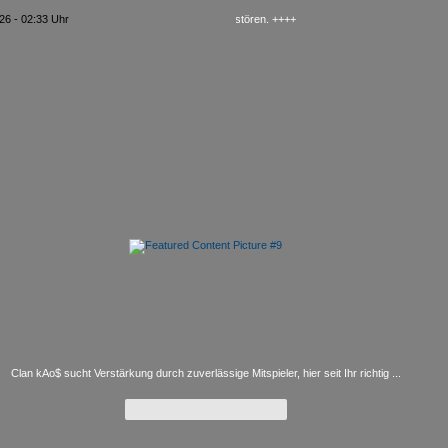
ll of Duty MW 2 - HardCore suchen und zerstören. ++++
26 - 02:33 Uhr
Clan kAo$ sucht Verstärkung durch zuverlässige Mitspieler, hier seit Ihr richtig ...