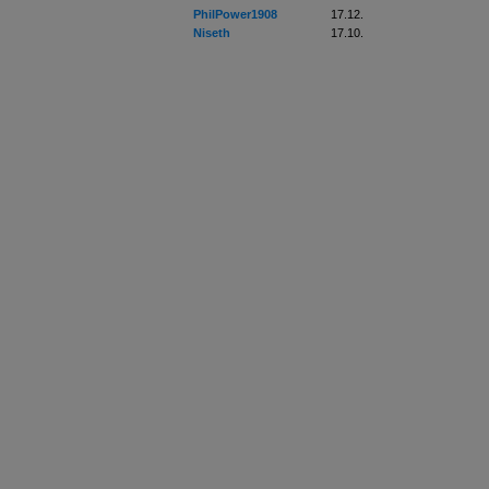
PhilPower1908
17.12.
Niseth
17.10.