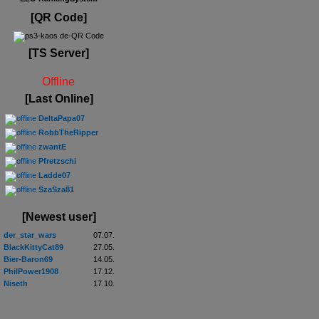
[QR Code]
[TS Server]
Offline
[Last Online]
DeltaPapa07
RobbTheRipper
zwantE
Pfretzschi
Ladde07
SzaSza81
[Newest user]
der_star_wars
07.07.
BlackKittyCat89
27.05.
Bier-Baron69
14.05.
PhilPower1908
17.12.
Niseth
17.10.