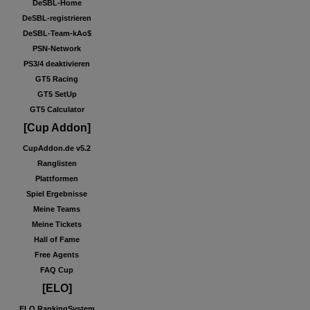
DeSBL-Home
DeSBL-registrieren
DeSBL-Team-kAo$
PSN-Network
PS3/4 deaktivieren
GT5 Racing
GT5 SetUp
GT5 Calculator
[Cup Addon]
CupAddon.de v5.2
Ranglisten
Plattformen
Spiel Ergebnisse
Meine Teams
Meine Tickets
Hall of Fame
Free Agents
FAQ Cup
[ELO]
ELO RankingSystem