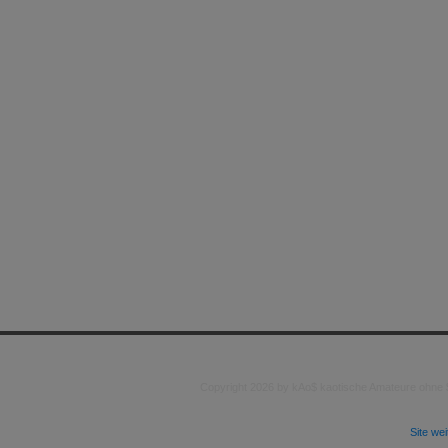
Copyright 2026 by kAo$ kaotische Amateure ohne
Site we