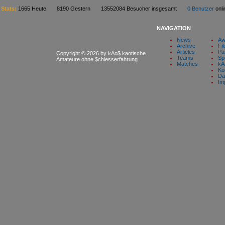
Stats:
1665 Heute 8190 Gestern 13552084 Besucher insgesamt
0 Benutzer
on
NAVIGATION
News
Aw
Archive
Fil
Articles
Pa
Copyright © 2026 by kAo$ kaotische
Teams
Sp
Amateure ohne $chiesserfahrung
Matches
kA
Ko
Da
Im