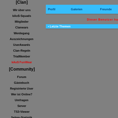
[Clan]
Profil
Galerien
Freunde
Wir über uns
kAo$-Squads
Dieser Benutzer h
Mitglieder
• Letzte Themen
Clanwars
Werdegang
Auszeichnungen
UserAwards
Clan-Regeln
TrialMember
kAo$ FunWear
[Community]
Forum
Gästebuch
Registrierte User
Wer ist Online?
Umfragen
Server
TS3-Viewer
Seiten-Statistik