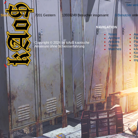
Site we
Stats:
1629 Heute 7201 Gestern 13559249 Besucher insgesamt
0 Benutzer
on
NAVIGATION
News
Aw
Archive
Fil
Articles
Pa
Copyright © 2026 by kAo$ kaotische
Teams
Sp
Amateure ohne $chiesserfahrung
Matches
kA
Ko
Da
Im