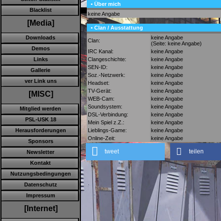
• Über mich
Blacklist
keine Angabe
[Media]
• Clan / Ausstattung
keine Angabe
Downloads
Clan:
(Seite: keine Angabe)
Demos
IRC Kanal:
keine Angabe
Clangeschichte:
keine Angabe
Links
SEN-ID:
keine Angabe
Gallerie
Soz.-Netzwerk:
keine Angabe
ver Link uns
Headset:
keine Angabe
TV-Gerät:
keine Angabe
[MISC]
WEB-Cam:
keine Angabe
Soundsystem:
keine Angabe
Mitglied werden
DSL-Verbindung:
keine Angabe
PSL-USK 18
Mein Spiel z.Z.:
keine Angabe
Lieblings-Game:
keine Angabe
Herausforderungen
Online-Zeit:
keine Angabe
Sponsors
tweet
teilen
Newsletter
Kontakt
Nutzungsbedingungen
Datenschutz
Impressum
[Internet]