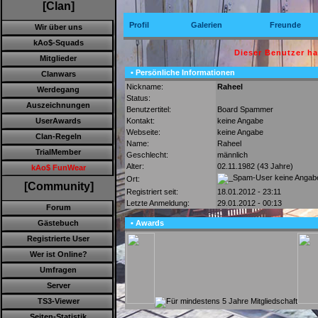
[Clan]
Profil
Galerien
Freunde
Wir über uns
kAo$-Squads
Dieser Benutzer h
Mitglieder
• Persönliche Informationen
Clanwars
Nickname:
Raheel
Werdegang
Status:
Auszeichnungen
Benutzertitel:
Board Spammer
Kontakt:
keine Angabe
UserAwards
Webseite:
keine Angabe
Clan-Regeln
Name:
Raheel
TrialMember
Geschlecht:
männlich
Alter:
02.11.1982 (43 Jahre)
kAo$ FunWear
keine Angab
Ort:
[Community]
Registriert seit:
18.01.2012 - 23:11
Letzte Anmeldung:
29.01.2012 - 00:13
Forum
• Awards
Gästebuch
Registrierte User
Wer ist Online?
Umfragen
Server
TS3-Viewer
Seiten-Statistik