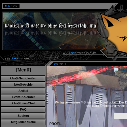
08.08.20
[Menü]
kAo$-Neuigkeiten
kAo$-Archiv
Artikel
Event-Kalender
kAo$ Live-Chat
Wir lassen unsere T-Shirts bei Hi5 bedrucken! Der D
eine klare Empfehlung, Shirts
FAQ
Suchen
Mitglieder suche
PROFIL