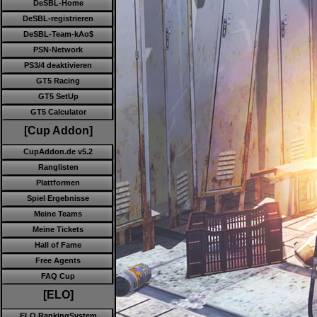
DeSBL-Home
DeSBL-registrieren
DeSBL-Team-kAo$
PSN-Network
PS3/4 deaktivieren
GT5 Racing
GT5 SetUp
GT5 Calculator
[Cup Addon]
CupAddon.de v5.2
Ranglisten
Plattformen
Spiel Ergebnisse
Meine Teams
Meine Tickets
Hall of Fame
Free Agents
FAQ Cup
[ELO]
ELO RankingSystem