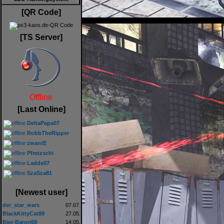
[QR Code]
[TS Server]
Offline
[Last Online]
DeltaPapa07
RobbTheRipper
zwantE
Pfretzschi
Ladde07
SzaSza81
[Newest user]
der_star_wars
07.07.
BlackKittyCat89
27.05.
Bier-Baron69
14.05.