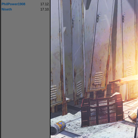
PhilPower1908
17.12.
Niseth
17.10.