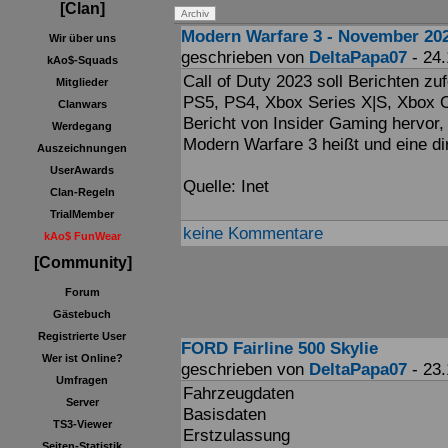
[Clan]
Modern Warfare 3 - November 20
Wir über uns
geschrieben von
DeltaPapa07
- 24.
kAo$-Squads
Call of Duty 2023 soll Berichten zu
Mitglieder
PS5, PS4, Xbox Series X|S, Xbox 
Clanwars
Bericht von Insider Gaming hervor, 
Werdegang
Modern Warfare 3 heißt und eine di
Auszeichnungen
UserAwards
Quelle: Inet
Clan-Regeln
TrialMember
keine Kommentare
kAo$ FunWear
[Community]
Forum
Gästebuch
Registrierte User
FORD Fairline 500 Skylie
Wer ist Online?
geschrieben von
DeltaPapa07
- 23.
Umfragen
Fahrzeugdaten
Server
Basisdaten
TS3-Viewer
Erstzulassung
Seiten-Statistik