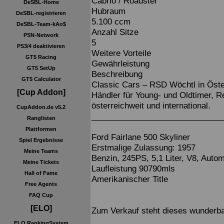
Cabrio / Roadster
DeSBL-Home
Hubraum
DeSBL-registrieren
5.100 ccm
DeSBL-Team-kAo$
Anzahl Sitze
PSN-Network
5
PS3/4 deaktivieren
Weitere Vorteile
GT5 Racing
Gewährleistung
GT5 SetUp
Beschreibung
GT5 Calculator
Classic Cars – RSD Wöchtl in Öst
[Cup Addon]
Händler für Young- und Oldtimer, R
österreichweit und international.
CupAddon.de v5.2
_____________________________
Ranglisten
Plattformen
Ford Fairlane 500 Skyliner
Spiel Ergebnisse
Erstmalige Zulassung: 1957
Meine Teams
Benzin, 245PS, 5,1 Liter, V8, Autom
Meine Tickets
Laufleistung 90790mls
Hall of Fame
Amerikanischer Title
Free Agents
FAQ Cup
[ELO]
Zum Verkauf steht dieses wunderba
ELO RankingSystem