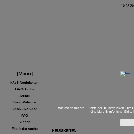
10.08.20
[Menü]
kAo$-Neuigkeiten
kAo$-Archiv
Artikel
Event-Kalender
kAo$ Live-Chat
Wir lassen unsere T-Shirts bei Hi5 bedrucken! Der D
eine klare Empfehlung, Shirts
FAQ
Suchen
Mitglieder suche
NEUIGKEITEN