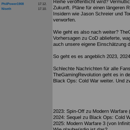
Reihe veröffentlicht wird? Vermutli
PhilPower1908
17.12.
Zukunft. Pläne für einen längeren 
Niseth
17.10.
Insidern wie Jason Schreier und T
verworfen.
Wie geht es also nach weiter? TheG
Vorhersagen zu CoD ablieferte, wag
auch unsere eigene Einschätzung 
So geht es es angeblich 2023, 202
Schlechte Nachrichten für alle Fan
TheGamingRevolution geht es in d
Black Ops: Cold War weiter. Und z
2023: Spin-Off zu Modern Warfare
2024: Sequel zu Black Ops: Cold W
2025: Modern Warfare 3 (von Infini
Wie glaubwürdig ist das?