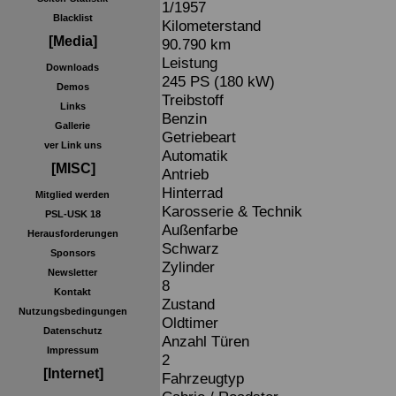
1/1957
Blacklist
Kilometerstand
[Media]
90.790 km
Leistung
Downloads
245 PS (180 kW)
Demos
Treibstoff
Links
Benzin
Gallerie
Getriebeart
ver Link uns
Automatik
[MISC]
Antrieb
Hinterrad
Mitglied werden
Karosserie & Technik
PSL-USK 18
Außenfarbe
Herausforderungen
Schwarz
Sponsors
Zylinder
Newsletter
8
Kontakt
Zustand
Nutzungsbedingungen
Oldtimer
Datenschutz
Anzahl Türen
Impressum
2
[Internet]
Fahrzeugtyp