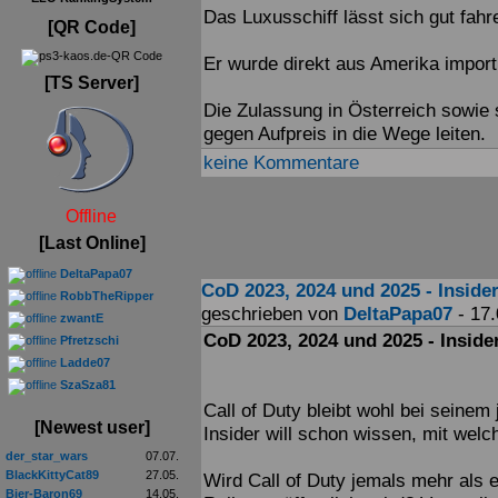
Das Luxusschiff lässt sich gut fah
[QR Code]
Er wurde direkt aus Amerika importi
[TS Server]
Die Zulassung in Österreich sowie
gegen Aufpreis in die Wege leiten.
keine Kommentare
Offline
[Last Online]
DeltaPapa07
CoD 2023, 2024 und 2025 - Insider
RobbTheRipper
geschrieben von
DeltaPapa07
- 17.
zwantE
CoD 2023, 2024 und 2025 - Insider
Pfretzschi
Ladde07
SzaSza81
Call of Duty bleibt wohl bei seine
[Newest user]
Insider will schon wissen, mit welc
der_star_wars
07.07.
BlackKittyCat89
27.05.
Wird Call of Duty jemals mehr als e
Bier-Baron69
14.05.