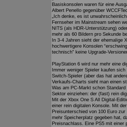
Basiskonsolen waren für eine Ausga
Albert Penello gegenüber WCCFTe
„Ich denke, es ist unwahrscheinlic
Fernseher im Mainstream sehen we
NITS (als HDR-Unterstützung) oder
mehr als 60 Bildern pro Sekunde b
In 3-4 Jahren sieht der ehemalige 
hochwertigere Konsolen “erschwingli
technisch” keine Upgrade-Versione
PlayStation 6 wird nur mehr eine dig
Immer weniger Spieler kaufen sich 
Switch-Spieler (aber das hat ander
Verkaufs-Charts sieht man einen sta
Was am PC-Markt schon Standard i
Sektor einziehen: der (fast) rein di
Mit der Xbox One S All Digital-Edit
einer rein digitalen Konsole. Mit d
Preisunterschied von 100 Euro zur 
mehr Speicherplatz gegeben hat, da
Preisnachlass. Eine PS5 mit einer 