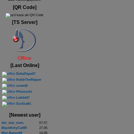
[QR Code]
[TS Server]
Offline
[Last Online]
DeltaPapa07
RobbTheRipper
zwantE
Pfretzschi
Ladde07
SzaSza81
[Newest user]
der_star_wars
07.07.
BlackKittyCat89
27.05.
Bier-Baron69
14.05.