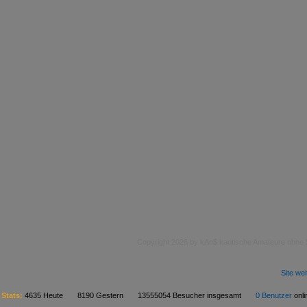
Copyright 2026 by kAo$ kaotische Amateure ohne
Site we
Stats:
4635 Heute 8190 Gestern 13555054 Besucher insgesamt
0 Benutzer
on