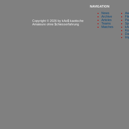
NAVIGATION
News
Aw
Archive
Fil
Articles
Pa
Copyright © 2026 by kAo$ kaotische
Teams
Sp
Amateure ohne $chiesserfahrung
Matches
kA
Ko
Da
Im