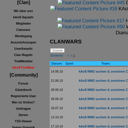
[Clan]
KAo$
Wir über uns
kAo$-Squads
H
Mitglieder
Clanwars
Diama
Werdegang
CLANWARS
Auszeichnungen
UserAwards
Clan-Regeln
Sortieren:
«
‹
1
2
TrialMember
Datum:
Spiel:
Team:
kAo$ FunWear
14.06.10
kAo$ MW2 suchen & zerstören C
[Community]
21.06.10
kAo$ MW2 suchen & zerstören C
Forum
28.06.10
kAo$ MW2 suchen & zerstören C
Gästebuch
Registrierte User
28.06.10
kAo$ MW2 suchen & zerstören C
Wer ist Online?
16.07.10
kAo$ MW2 suchen & zerstören C
Umfragen
Server
13.10.10
kAo$ MW2 suchen & zerstören C
TS3-Viewer
17.10.10
kAo$ MW2 suchen & zerstören C
Seiten-Statistik