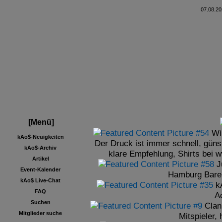
07.08.20
[Menü]
Wi
kAo$-Neuigkeiten
Der Druck ist immer schnell, güns
kAo$-Archiv
klare Empfehlung, Shirts bei 
Artikel
J
Event-Kalender
Hamburg Baren
kAo$ Live-Chat
k
FAQ
A
Suchen
Clan
Mitglieder suche
Mitspieler, h