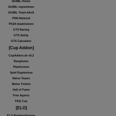
DeSBL-Home
DeSBL-registrieren
DeSBL-Team-kAo$
PSN-Network
PS3/4 deaktivieren
GT5 Racing
GT5 SetUp
GT5 Calculator
[Cup Addon]
CupAddon.de v5.2
Ranglisten
Plattformen
Spiel Ergebnisse
Meine Teams
Meine Tickets
Hall of Fame
Free Agents
FAQ Cup
[ELO]
ELO RankingSystem