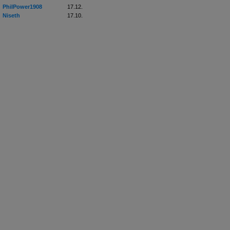
PhilPower1908
17.12.
Niseth
17.10.