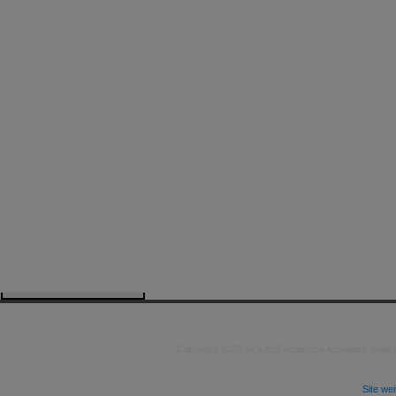
Copyright 2026 by kAo$ kaotische Amateure ohne
Site we