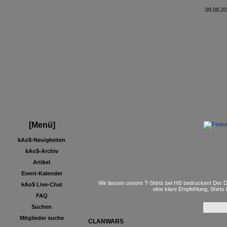
09.08.20
[Menü]
kAo$-Neuigkeiten
kAo$-Archiv
Artikel
Event-Kalender
Wir lassen unsere T-Shirts bei Hi5 bedrucken! Der D
kAo$ Live-Chat
eine klare Empfehlung, Shirts
FAQ
Suchen
Mitglieder suche
CLANWARS