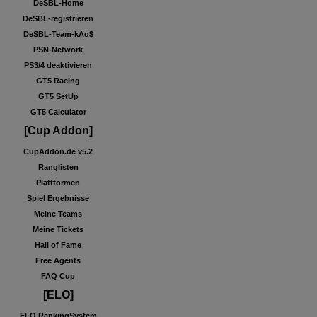
DeSBL-Home
DeSBL-registrieren
DeSBL-Team-kAo$
PSN-Network
PS3/4 deaktivieren
GT5 Racing
GT5 SetUp
GT5 Calculator
[Cup Addon]
CupAddon.de v5.2
Ranglisten
Plattformen
Spiel Ergebnisse
Meine Teams
Meine Tickets
Hall of Fame
Free Agents
FAQ Cup
[ELO]
ELO RankingSystem