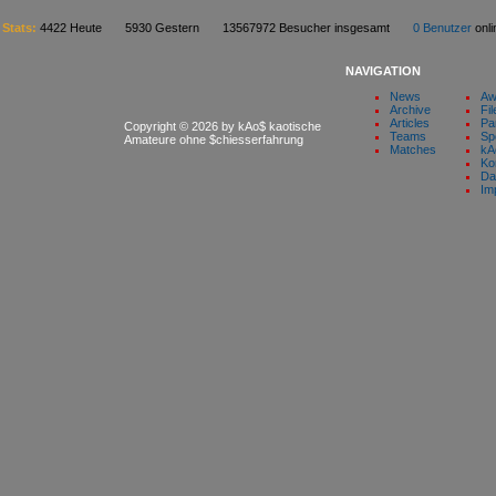
Stats:
4422 Heute 5930 Gestern 13567972 Besucher insgesamt
0 Benutzer
on
NAVIGATION
News
Aw
Archive
Fil
Articles
Pa
Copyright © 2026 by kAo$ kaotische
Teams
Sp
Amateure ohne $chiesserfahrung
Matches
kA
Ko
Da
Im