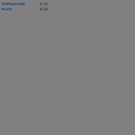
PhilPower1908
17.12.
Niseth
17.10.