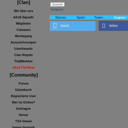
[Clan]
Sortieren:
Wir über uns
kAo$-Squads
Datum:
Spiel:
Team:
Gegner:
Mitglieder
tweet
teilen
Clanwars
Werdegang
Auszeichnungen
UserAwards
Clan-Regeln
TrialMember
kAo$ FunWear
[Community]
Forum
Gästebuch
Registrierte User
Wer ist Online?
Umfragen
Server
TS3-Viewer
Seiten-Statistik