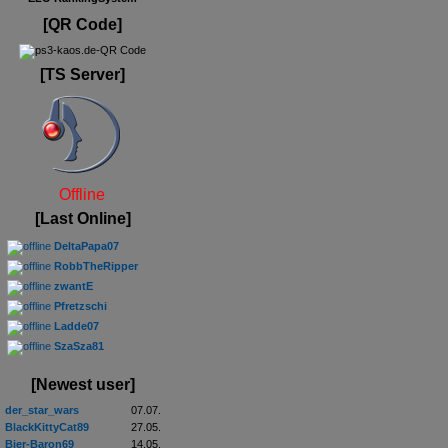
[QR Code]
[TS Server]
Offline
[Last Online]
DeltaPapa07
RobbTheRipper
zwantE
Pfretzschi
Ladde07
SzaSza81
[Newest user]
der_star_wars
07.07.
BlackKittyCat89
27.05.
Bier-Baron69
14.05.