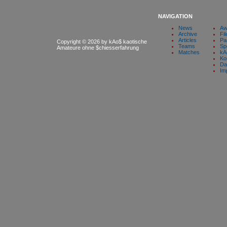
NAVIGATION
News
Aw
Archive
Fil
Articles
Pa
Copyright © 2026 by kAo$ kaotische
Teams
Sp
Amateure ohne $chiesserfahrung
Matches
kA
Ko
Da
Im