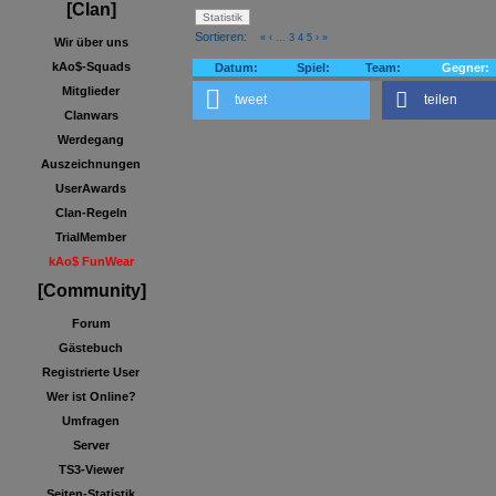
[Clan]
Sortieren:
«
‹
...
3
4
5
›
»
Wir über uns
kAo$-Squads
Datum:
Spiel:
Team:
Gegner:
Mitglieder
tweet
teilen
Clanwars
Werdegang
Auszeichnungen
UserAwards
Clan-Regeln
TrialMember
kAo$ FunWear
[Community]
Forum
Gästebuch
Registrierte User
Wer ist Online?
Umfragen
Server
TS3-Viewer
Seiten-Statistik