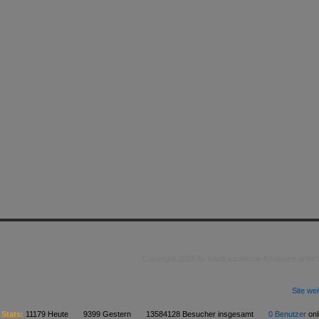
Copyright 2026 by kAo$ kaotische Amateure ohne
Site we
Stats:
11179 Heute 9399 Gestern 13584128 Besucher insgesamt
0 Benutzer
on