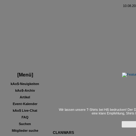
10.08.20
[Menü]
kAo$-Neuigkeiten
kAo$-Archiv
Artikel
Event-Kalender
Wir lassen unsere T-Shirts bei Hi5 bedrucken! Der D
kAo$ Live-Chat
eine klare Empfehlung, Shirts
FAQ
Suchen
Mitglieder suche
CLANWARS