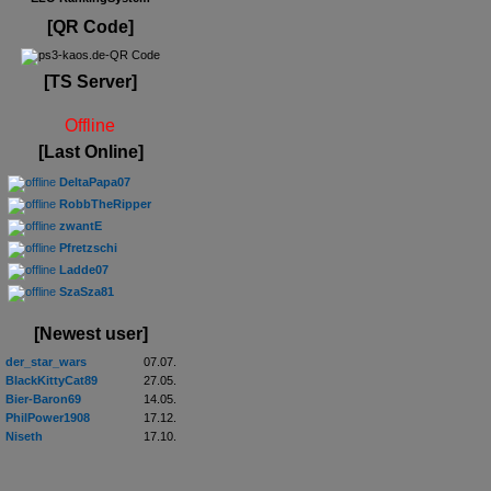
[QR Code]
[TS Server]
Offline
[Last Online]
DeltaPapa07
RobbTheRipper
zwantE
Pfretzschi
Ladde07
SzaSza81
[Newest user]
der_star_wars
07.07.
BlackKittyCat89
27.05.
Bier-Baron69
14.05.
PhilPower1908
17.12.
Niseth
17.10.