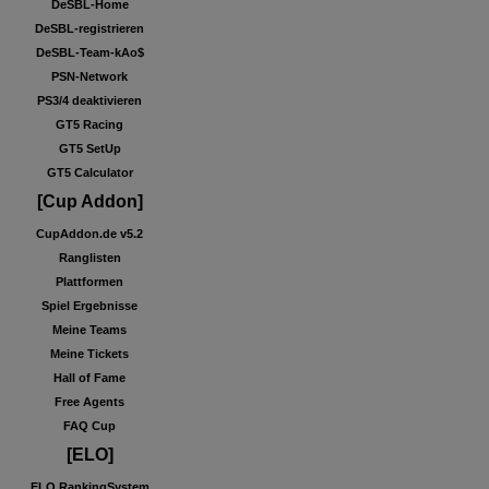
DeSBL-Home
DeSBL-registrieren
DeSBL-Team-kAo$
PSN-Network
PS3/4 deaktivieren
GT5 Racing
GT5 SetUp
GT5 Calculator
[Cup Addon]
CupAddon.de v5.2
Ranglisten
Plattformen
Spiel Ergebnisse
Meine Teams
Meine Tickets
Hall of Fame
Free Agents
FAQ Cup
[ELO]
ELO RankingSystem