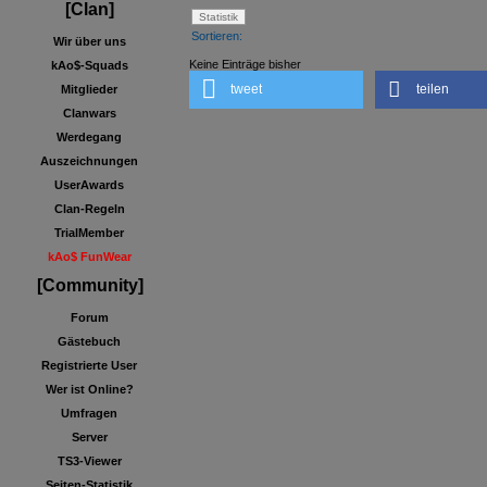
[Clan]
Sortieren:
Wir über uns
Keine Einträge bisher
kAo$-Squads
tweet
teilen
Mitglieder
Clanwars
Werdegang
Auszeichnungen
UserAwards
Clan-Regeln
TrialMember
kAo$ FunWear
[Community]
Forum
Gästebuch
Registrierte User
Wer ist Online?
Umfragen
Server
TS3-Viewer
Seiten-Statistik