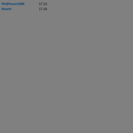
PhilPower1908
17.12.
Niseth
17.10.