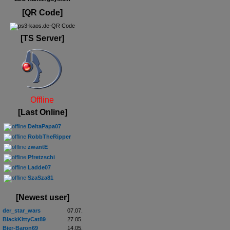
[QR Code]
[TS Server]
Offline
[Last Online]
DeltaPapa07
RobbTheRipper
zwantE
Pfretzschi
Ladde07
SzaSza81
[Newest user]
der_star_wars
07.07.
BlackKittyCat89
27.05.
Bier-Baron69
14.05.