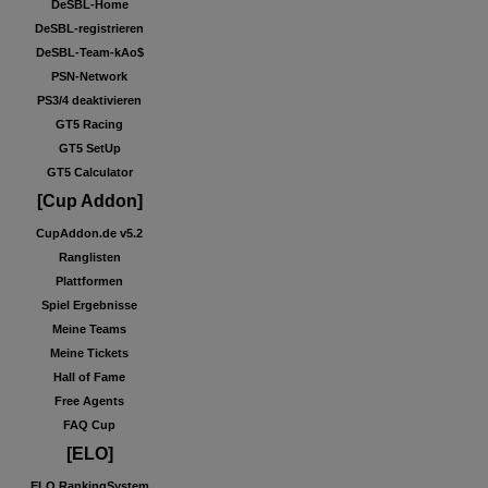
DeSBL-Home
DeSBL-registrieren
DeSBL-Team-kAo$
PSN-Network
PS3/4 deaktivieren
GT5 Racing
GT5 SetUp
GT5 Calculator
[Cup Addon]
CupAddon.de v5.2
Ranglisten
Plattformen
Spiel Ergebnisse
Meine Teams
Meine Tickets
Hall of Fame
Free Agents
FAQ Cup
[ELO]
ELO RankingSystem