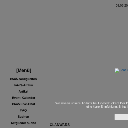
09.08.20
[Menü]
kAo$-Neuigkeiten
kAo$-Archiv
Artikel
Event-Kalender
Wir lassen unsere T-Shirts bei Hi5 bedrucken! Der D
kAo$ Live-Chat
eine klare Empfehlung, Shirts
FAQ
Suchen
Mitglieder suche
CLANWARS