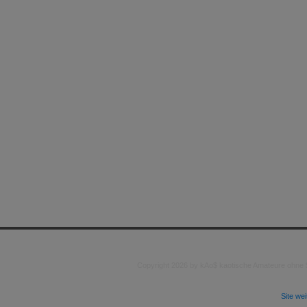
Copyright 2026 by kAo$ kaotische Amateure ohne
Site we