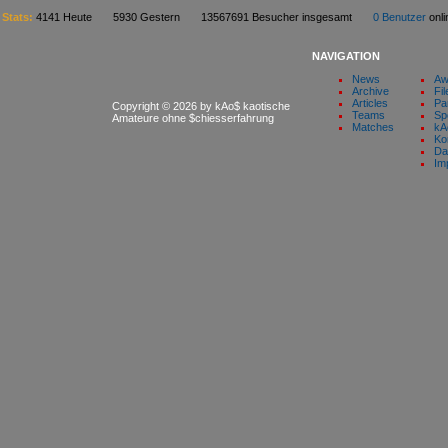
Stats:
4141 Heute 5930 Gestern 13567691 Besucher insgesamt
0 Benutzer
on
NAVIGATION
News
Aw
Archive
Fil
Articles
Pa
Copyright © 2026 by kAo$ kaotische
Teams
Sp
Amateure ohne $chiesserfahrung
Matches
kA
Ko
Da
Im