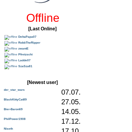
Offline
[Last Online]
DeltaPapa07
RobbTheRipper
zwantE
Pfretzschi
Ladde07
SzaSza81
[Newest user]
der_star_wars
07.07.
BlackKittyCat89
27.05.
Bier-Baron69
14.05.
PhilPower1908
17.12.
Niseth
17.10.