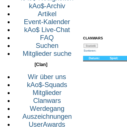
kAo$-Archiv
Artikel
Wir lassen unsere T-Shirts 
Event-Kalender
eine 
kAo$ Live-Chat
FAQ
CLANWARS
Suchen
Sortieren:
Mitglieder suche
Datum:
Spiel:
[Clan]
Wir über uns
kAo$-Squads
Mitglieder
Clanwars
Werdegang
Auszeichnungen
UserAwards