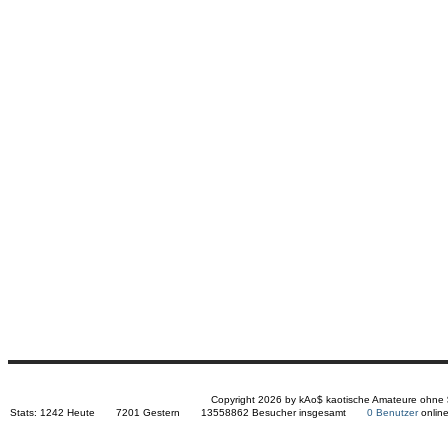
Copyright 2026 by kAo$ kaotische Amateure ohne
Stats:
1242 Heute 7201 Gestern 13558862 Besucher insgesamt
0 Benutzer
onl
NAVIGATION