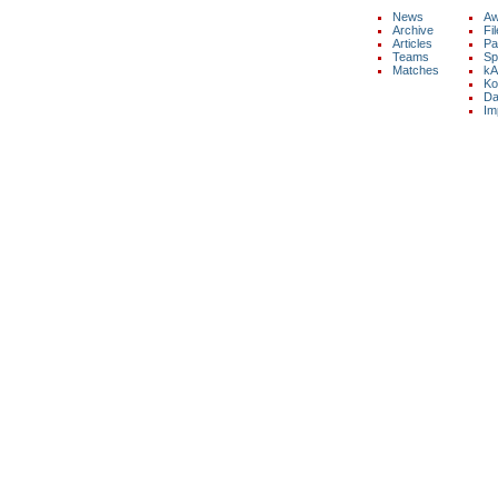
News
Aw
Archive
Fi
Articles
Pa
Copyright © 2026 by kAo$ kaotische
Teams
Sp
Amateure ohne $chiesserfahrung
Matches
kA
Ko
Da
Im