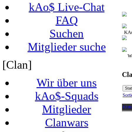
kAo$ Live-Chat
FAQ
Suchen
KAo
Mitglieder suche
Wi
[Clan]
Cl
Wir über uns
kAo$-Squads
Sorti
Mitglieder
Datu
Clanwars