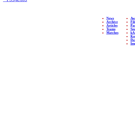
NAVIGATION
News
Aw
Archive
Fil
Copyright © 2026 by kAo$
Articles
Pa
Teams
Sp
kaotische Amateure ohne
Matches
kA
$chiesserfahrung
Ko
Da
Im