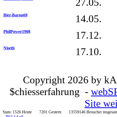
27.05.
Bier-Baron69
14.05.
PhilPower1908
17.12.
Niseth
17.10.
Copyright 2026 by kA
$chiesserfahrung -
webSP
Site we
Stats:
1526 Heute 7201 Gestern 13559146 Besucher insg
PS3-kAoS