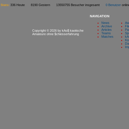
Stats:
336 Heute 8190 Gestern 13550755 Besucher insgesamt
0 Benutzer
onl
NAVIGATION
News
Aw
Archive
Fil
Articles
Pa
Copyright © 2026 by kAo$ kaotische
Teams
Sp
Amateure ohne $chiesserfahrung
Matches
kA
Ko
Da
Im