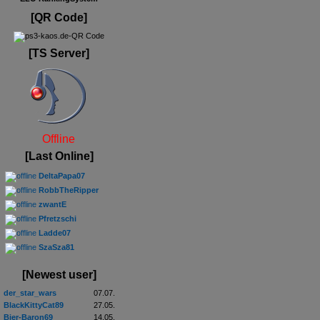
[QR Code]
[TS Server]
Offline
[Last Online]
DeltaPapa07
RobbTheRipper
zwantE
Pfretzschi
Ladde07
SzaSza81
[Newest user]
der_star_wars
07.07.
BlackKittyCat89
27.05.
Bier-Baron69
14.05.