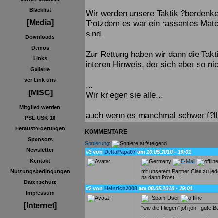
Blacklist
Wir werden unsere Taktik ?berdenk
Trotzdem es war ein rassantes Match
[Media]
sind.
Downloads
Demos
Zur Rettung haben wir dann die Tak
Links
interen Hinweis, der sich aber so nic
Gallerie
ver Link uns
...
[MISC]
Wir kriegen sie alle...
Mitglied werden
auch wenn es manchmal schwer f?llt
PSL-USK 18
Herausforderungen
KOMMENTARE
Sponsors
Sortierung:
Newsletter
#3 von
DeltaPapa07
am
10.05.2010 - 19:01
Kontakt
mit unserem Partner Clan zu jede
Nutzungsbedingungen
na dann Prost....
Datenschutz
#2 von
Heinrich2008
am
08.05.2010 - 19:01
Impressum
[Internet]
"wie die Fliegen" joh joh - gute 