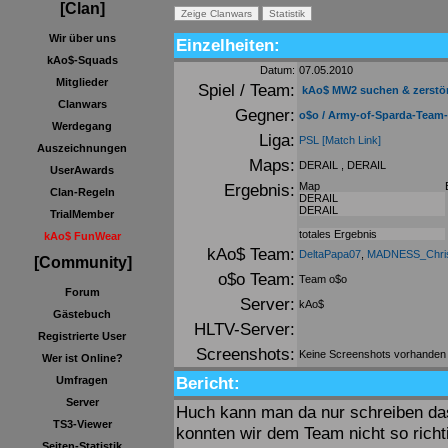
[Clan]
Wir über uns
Einzelheiten:
kAo$-Squads
Datum:
07.05.2010
Mitglieder
Spiel / Team:
kAo$ MW2 suchen & zerstö
Clanwars
Gegner:
o$o / Army-of-Sparda-Team-
Werdegang
Liga:
PSL
[Match Link]
Auszeichnungen
Maps:
DERAIL , DERAIL
UserAwards
Ergebnis:
Map
Clan-Regeln
DERAIL
DERAIL
TrialMember
totales Ergebnis
kAo$ FunWear
kAo$ Team:
DeltaPapa07
,
MADNESS_Chri
[Community]
o$o Team:
Team o$o
Forum
Server:
kAo$
Gästebuch
HLTV-Server:
Registrierte User
Screenshots:
Keine Screenshots vorhanden
Wer ist Online?
Bericht:
Umfragen
Server
Huch kann man da nur schreiben das 
TS3-Viewer
konnten wir dem Team nicht so rich
Seiten-Statistik