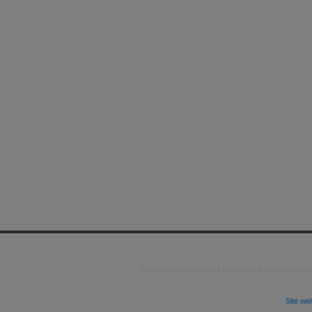
Copyright 2026 by kAo$ kaotische Amateure ohne
Site we