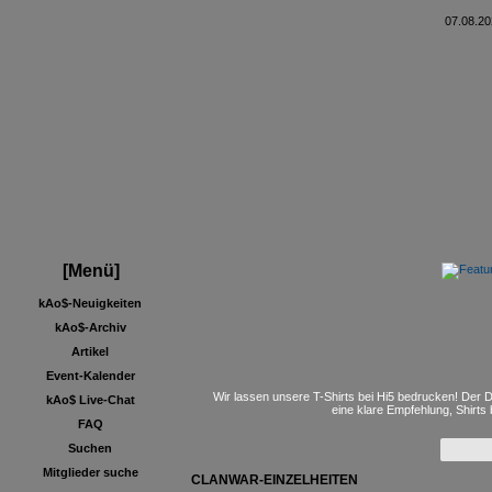
07.08.20
[Menü]
kAo$-Neuigkeiten
kAo$-Archiv
Artikel
Event-Kalender
Wir lassen unsere T-Shirts bei Hi5 bedrucken! Der D
kAo$ Live-Chat
eine klare Empfehlung, Shirts
FAQ
Suchen
Mitglieder suche
CLANWAR-EINZELHEITEN