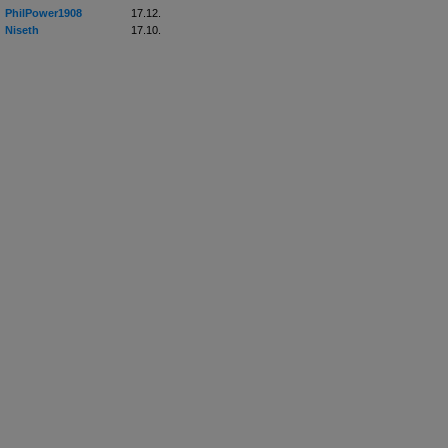
PhilPower1908
17.12.
Niseth
17.10.