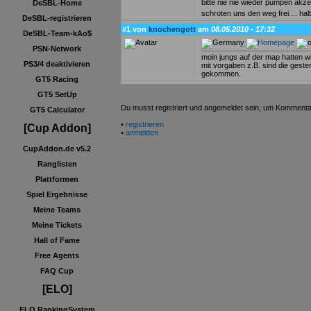
bitte nie nie wieder pumpen akz
DeSBL-Home
schroten uns den weg frei.... hal
DeSBL-registrieren
#1 von
knochengott
am
08.05.2010 - 17:32
DeSBL-Team-kAo$
PSN-Network
moin jungs auf der map hatten 
PS3/4 deaktivieren
mit vorgaben z.B. sind die gester
gekommen.
GT5 Racing
GT5 SetUp
Du musst registriert und angemeldet sein, um Kommenta
GT5 Calculator
•
registrieren
[Cup Addon]
•
anmelden
CupAddon.de v5.2
Ranglisten
Plattformen
Spiel Ergebnisse
Meine Teams
Meine Tickets
Hall of Fame
Free Agents
FAQ Cup
[ELO]
ELO RankingSystem