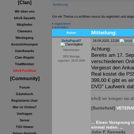
[Clan]
Sortierung:
Wir über uns
Um ein Thema zu eröffnen musst du registriert und ange
kAo$-Squads
•
registrieren
Mitglieder
•
anmelden
Clanwars
Mitteilung:
Autor:
Werdegang
DeltaPapa07
18.09.2020, 13:26
Auszeichnungen
Achtung:
Administrator
UserAwards
Bereits am 17. Sep
3853 Beiträge
Clan-Regeln
verschiedenen Onl
registriert: 28.05.2009
TrialMember
Vergesst den Ankau
kAo$ FunWear
Real kostet die PS
[Community]
399,00 € gibt es ei
DVD" Laufwerk dab
Forum
...
Gästebuch
kAo$ wir kriegen sie all
Registrierte User
.
Wer ist Online?
[Battlefield]
VETERAN
.
Umfragen
.
Server
... Einen Vorsprung 
einmal reden. ...
TS3-Viewer
John F. Kennedy
Seiten-Statistik