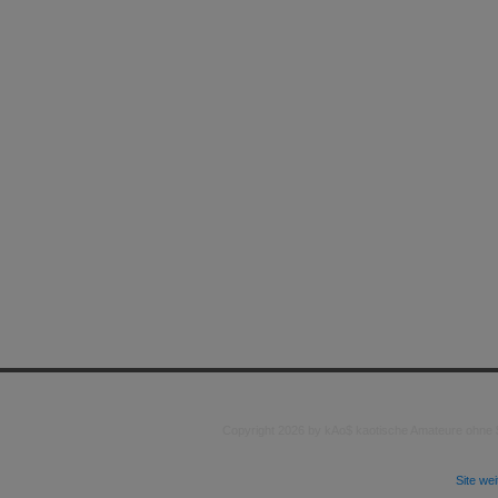
Copyright 2026 by kAo$ kaotische Amateure ohne
Site we