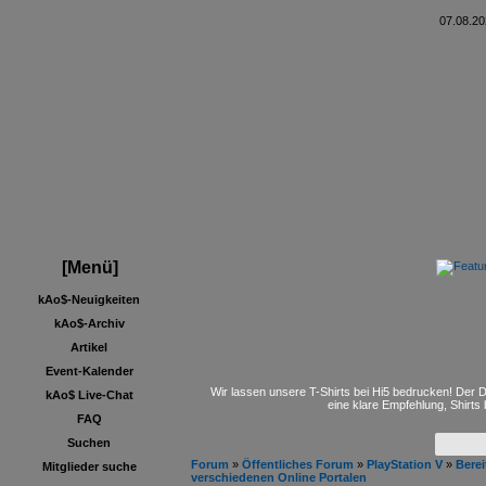
07.08.20
[Menü]
kAo$-Neuigkeiten
kAo$-Archiv
Artikel
Event-Kalender
Wir lassen unsere T-Shirts bei Hi5 bedrucken! Der D
kAo$ Live-Chat
eine klare Empfehlung, Shirts
FAQ
Suchen
Forum
»
Öffentliches Forum
»
PlayStation V
»
Berei
Mitglieder suche
verschiedenen Online Portalen