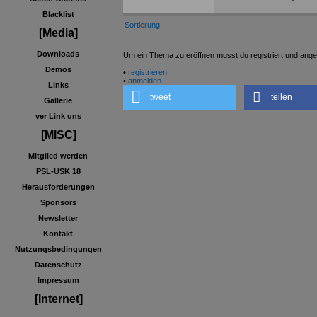
Blacklist
Sortierung:
[Media]
Downloads
Um ein Thema zu eröffnen musst du registriert und ange
Demos
•
registrieren
•
anmelden
Links
tweet
teilen
Gallerie
ver Link uns
[MISC]
Mitglied werden
PSL-USK 18
Herausforderungen
Sponsors
Newsletter
Kontakt
Nutzungsbedingungen
Datenschutz
Impressum
[Internet]