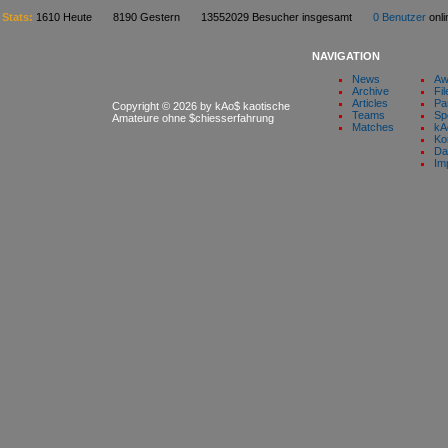
Stats:
1610 Heute 8190 Gestern 13552029 Besucher insgesamt
0 Benutzer
on
NAVIGATION
News
Aw
Archive
Fil
Articles
Pa
Copyright © 2026 by kAo$ kaotische
Teams
Sp
Amateure ohne $chiesserfahrung
Matches
kA
Ko
Da
Im