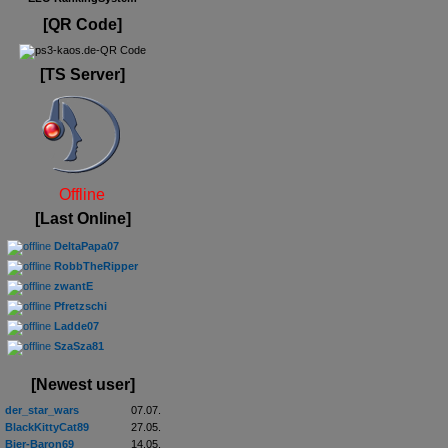
[QR Code]
[TS Server]
Offline
[Last Online]
DeltaPapa07
RobbTheRipper
zwantE
Pfretzschi
Ladde07
SzaSza81
[Newest user]
der_star_wars
07.07.
BlackKittyCat89
27.05.
Bier-Baron69
14.05.