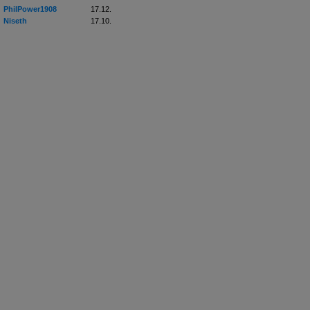
PhilPower1908
17.12.
Niseth
17.10.