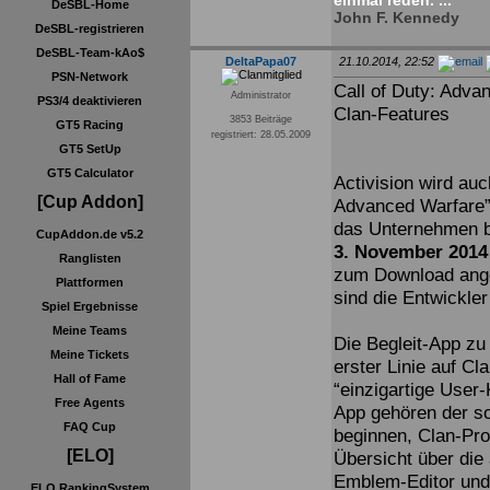
einmal reden. ...
DeSBL-Home
John F. Kennedy
DeSBL-registrieren
DeSBL-Team-kAo$
DeltaPapa07
21.10.2014, 22:52
PSN-Network
Call of Duty: Adva
Administrator
PS3/4 deaktivieren
Clan-Features
3853 Beiträge
GT5 Racing
registriert: 28.05.2009
GT5 SetUp
GT5 Calculator
Activision wird au
[Cup Addon]
Advanced Warfare”
das Unternehmen be
CupAddon.de v5.2
3. November 2014
Ranglisten
zum Download ange
Plattformen
sind die Entwickle
Spiel Ergebnisse
Meine Teams
Die Begleit-App zu
Meine Tickets
erster Linie auf C
Hall of Fame
“einzigartige User
Free Agents
App gehören der s
FAQ Cup
beginnen, Clan-Pro
[ELO]
Übersicht über die 
Emblem-Editor und 
ELO RankingSystem