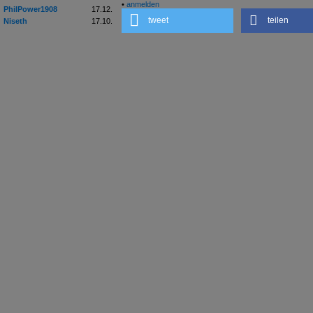
•
anmelden
PhilPower1908
17.12.
tweet
teilen
Niseth
17.10.