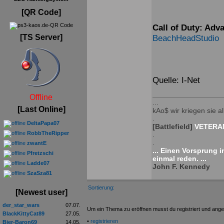
[QR Code]
Call of Duty: Adv
[TS Server]
BeachHeadStudio
Quelle: I-Net
Offline
...
[Last Online]
kAo$ wir kriegen sie all
.
DeltaPapa07
[Battlefield]
VETERAN
RobbTheRipper
.
.
zwantE
... Einen Vorsprung 
Pfretzschi
einmal reden. ...
Ladde07
John F. Kennedy
SzaSza81
Sortierung:
[Newest user]
der_star_wars
07.07.
Um ein Thema zu eröffnen musst du registriert und ange
BlackKittyCat89
27.05.
•
registrieren
Bier-Baron69
14.05.