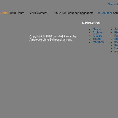
Site we
Stats:
4940 Heute 7201 Gestern 13562560 Besucher insgesamt
0 Benutzer
on
NAVIGATION
News
Aw
Archive
Fil
Articles
Pa
Copyright © 2026 by kAo$ kaotische
Teams
Sp
Amateure ohne $chiesserfahrung
Matches
kA
Ko
Da
Im