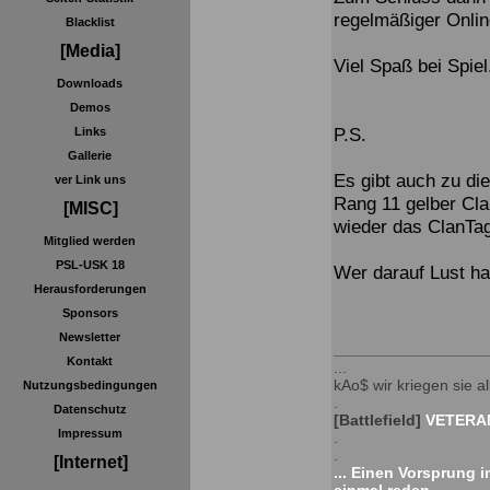
regelmäßiger Onli
Blacklist
[Media]
Viel Spaß bei Spiel
Downloads
Demos
P.S.
Links
Gallerie
Es gibt auch zu d
ver Link uns
Rang 11 gelber Cla
[MISC]
wieder das ClanTag 
Mitglied werden
PSL-USK 18
Wer darauf Lust ha
Herausforderungen
Sponsors
Newsletter
Kontakt
...
kAo$ wir kriegen sie all
Nutzungsbedingungen
.
Datenschutz
[Battlefield]
VETERAN
Impressum
.
.
[Internet]
... Einen Vorsprung 