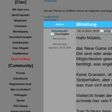
Sortierung:
[Clan]
Wir über uns
Um ein Thema zu eröffnen musst du registriert und ange
kAo$-Squads
•
registrieren
•
anmelden
Mitglieder
Mitteilung:
Autor:
Clanwars
DeltaPapa07
05.11.2014, 19:51
Werdegang
Hallo Mädels,
Auszeichnungen
Administrator
UserAwards
3853 Beiträge
das Neue Game ist 
Clan-Regeln
registriert: 28.05.2009
Der eine oder andere
TrialMember
Möglichkeiten gewun
kAo$ FunWear
benötigt, was ange
[Community]
Forum
Keine Granaten, oh
Gästebuch
Stolperfallen, aber
Registrierte User
was man sich erarb
Wer ist Online?
Vielleicht findet d
Umfragen
schreibt hier sein
Server
TS3-Viewer
Zum Schluss dann a
Seiten-Statistik