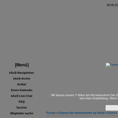
08.08.20
[Menü]
kAo$-Neuigkeiten
kAo$-Archiv
Artikel
Event-Kalender
Wir lassen unsere T-Shirts bei Hi5 bedrucken! Der D
kAo$ Live-Chat
eine klare Empfehlung, Shirts
FAQ
Suchen
Forum
»
Games die interessieren by kAo$
»
Games 
Mitglieder suche