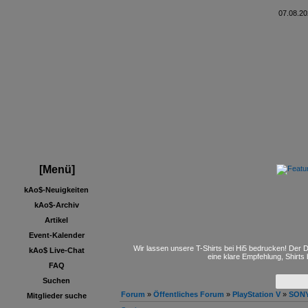
07.08.20
[Menü]
kAo$-Neuigkeiten
kAo$-Archiv
Artikel
Event-Kalender
Wir lassen unsere T-Shirts bei Hi5 bedrucken! Der D
kAo$ Live-Chat
eine klare Empfehlung, Shirts
FAQ
Suchen
Forum
»
Öffentliches Forum
»
PlayStation V
»
SONY
Mitglieder suche