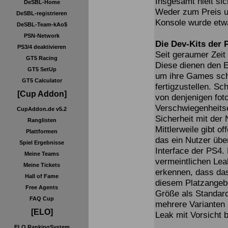
Insgesamt hielt sic
DeSBL-Home
Weder zum Preis u
DeSBL-registrieren
Konsole wurde etw
DeSBL-Team-kAo$
PSN-Network
Die Dev-Kits der 
PS3/4 deaktivieren
Seit geraumer Zeit
GT5 Racing
Diese dienen den E
GT5 SetUp
um ihre Games sch
GT5 Calculator
fertigzustellen. S
[Cup Addon]
von denjenigen foto
Verschwiegenheitse
CupAddon.de v5.2
Sicherheit mit der
Ranglisten
Mittlerweile gibt o
Plattformen
das ein Nutzer übe
Spiel Ergebnisse
Interface der PS4.
Meine Teams
vermeintlichen Lea
Meine Tickets
erkennen, dass das
Hall of Fame
diesem Platzangebo
Free Agents
Größe als Standard
FAQ Cup
mehrere Varianten a
[ELO]
Leak mit Vorsicht 
ELO RankingSystem