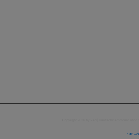
Copyright 2026 by kAo$ kaotische Amateure ohne
Site we