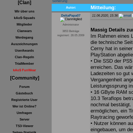
Sortierung:
[Clan]
Mitteilung:
Autor:
Wir über uns
DeltaPapa07
11.06.2020, 15:36
kAo$-Squads
Mitglieder
Administrator
Massig Details z
Clanwars
3853 Beiträge
Im Rahmen eines L
registriert: 28.05.2009
Werdegang
die technische Sei
Auszeichnungen
Cerny hat in seine
UserAwards
PlayStation abgelie
Clan-Regeln
• Die SSD der PS5
TrialMember
erreichen. Das wär
kAo$ FunWear
Ladezeiten so gut 
[Community]
Vergangenheit ang
Leistungssprung i
Forum
• 16 GByte RAM sol
Gästebuch
10.3 Teraflops bet
Registrierte User
nochmal bestätigt. 
Wer ist Online?
ermöglichen, ein Ti
Umfragen
Raytracing geworfe
Server
• Nutzer können a
TS3-Viewer
eingebauen, um den
Seiten-Statistik