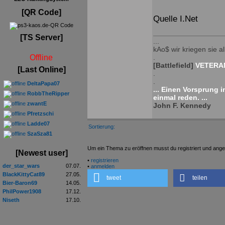
[QR Code]
Quelle I.Net
[TS Server]
...
kAo$ wir kriegen sie all
Offline
.
[Battlefield]
VETERAN
[Last Online]
.
.
DeltaPapa07
... Einen Vorsprung 
RobbTheRipper
einmal reden. ...
zwantE
John F. Kennedy
Pfretzschi
Ladde07
Sortierung:
SzaSza81
Um ein Thema zu eröffnen musst du registriert und ange
[Newest user]
•
registrieren
der_star_wars
07.07.
•
anmelden
BlackKittyCat89
27.05.
tweet
teilen
Bier-Baron69
14.05.
PhilPower1908
17.12.
Niseth
17.10.