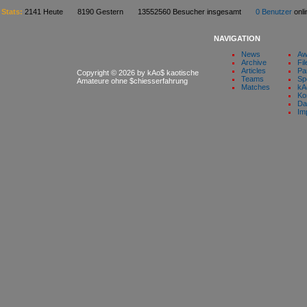
Stats:
2141 Heute 8190 Gestern 13552560 Besucher insgesamt
0 Benutzer
on
NAVIGATION
News
Aw
Archive
Fil
Articles
Pa
Copyright © 2026 by kAo$ kaotische
Teams
Sp
Amateure ohne $chiesserfahrung
Matches
kA
Ko
Da
Im