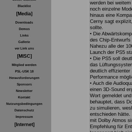
werden bei weitem n
Blacklist
noch einzelne Mod
[Media]
hinaus eine Kompati
Cerny sagt explizi
Downloads
sollte.
Demos
• Die Abwärtskompa
Links
des Chip-Entwurfs 
Gallerie
Nahezu alle der 10
ver Link uns
Launch der PS5 sta
[MISC]
• Die PS5 soll deut
das Lüftungssystem
Mitglied werden
deutlich effiziente
PSL-USK 18
Performance mögl
Herausforderungen
• Auch die Audioqua
Sponsors
einen 3D-Sound erg
Newsletter
Wort gemeldet und 
Kontakt
behauptet, dass Do
Nutzungsbedingungen
zu simulieren, wes
Datenschutz
entschieden hätte.
Impressum
mit Dolby Atmos si
[Internet]
Empfehlung für Ent