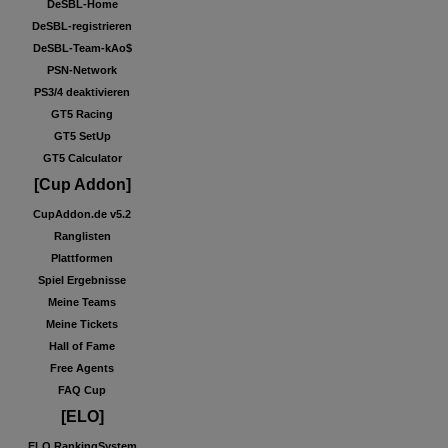
DeSBL-Home
DeSBL-registrieren
DeSBL-Team-kAo$
PSN-Network
PS3/4 deaktivieren
GT5 Racing
GT5 SetUp
GT5 Calculator
[Cup Addon]
CupAddon.de v5.2
Ranglisten
Plattformen
Spiel Ergebnisse
Meine Teams
Meine Tickets
Hall of Fame
Free Agents
FAQ Cup
[ELO]
ELO RankingSystem