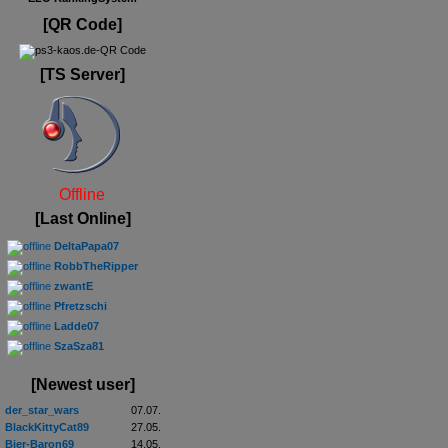
[QR Code]
[TS Server]
Offline
[Last Online]
DeltaPapa07
RobbTheRipper
zwantE
Pfretzschi
Ladde07
SzaSza81
[Newest user]
der_star_wars
07.07.
BlackKittyCat89
27.05.
Bier-Baron69
14.05.