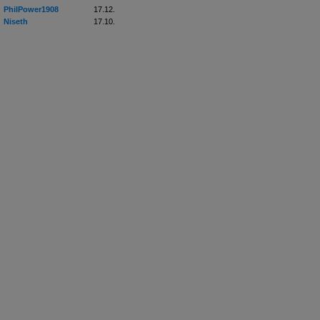
PhilPower1908
17.12.
Niseth
17.10.