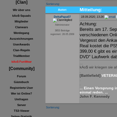
[Clan]
Sortierung:
Mitteilung:
Autor:
Wir über uns
kAo$-Squads
DeltaPapa07
18.09.2020, 13:26
Mitglieder
Achtung:
Administrator
Clanwars
Bereits am 17. Sep
3853 Beiträge
Werdegang
verschiedenen Onl
registriert: 28.05.2009
Auszeichnungen
Vergesst den Ankau
UserAwards
Real kostet die PS
Clan-Regeln
399,00 € gibt es ei
DVD" Laufwerk dab
TrialMember
kAo$ FunWear
...
kAo$ wir kriegen sie all
[Community]
.
[Battlefield]
VETERAN
Forum
.
Gästebuch
.
... Einen Vorsprung 
Registrierte User
einmal reden. ...
Wer ist Online?
John F. Kennedy
Umfragen
Server
Sortierung:
TS3-Viewer
Seiten-Statistik