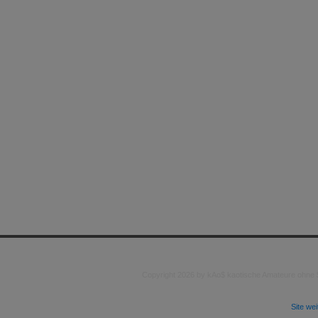
Copyright 2026 by kAo$ kaotische Amateure ohne
Site we