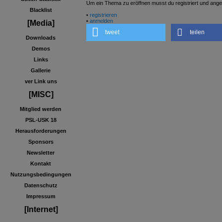
Um ein Thema zu eröffnen musst du registriert und ange
Blacklist
•
registrieren
•
anmelden
[Media]
tweet
teilen
Downloads
Demos
Links
Gallerie
ver Link uns
[MISC]
Mitglied werden
PSL-USK 18
Herausforderungen
Sponsors
Newsletter
Kontakt
Nutzungsbedingungen
Datenschutz
Impressum
[Internet]