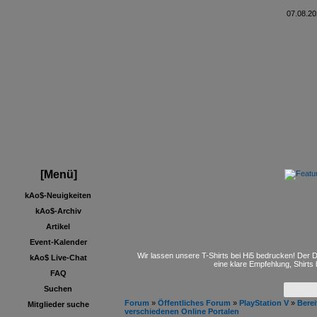
07.08.20
[Menü]
kAo$-Neuigkeiten
kAo$-Archiv
Artikel
Event-Kalender
Wir lassen unsere T-Shirts bei Hi5 bedrucken! Der D
kAo$ Live-Chat
eine klare Empfehlung, Shirts
FAQ
Suchen
Forum
»
Öffentliches Forum
»
PlayStation V
»
Berei
Mitglieder suche
verschiedenen Online Portalen