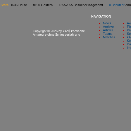
Stats:
1636 Heute 8190 Gestern 13552055 Besucher insgesamt
0 Benutzer
on
NAVIGATION
News
Aw
Archive
Fil
Articles
Pa
Copyright © 2026 by kAo$ kaotische
Teams
Sp
Amateure ohne $chiesserfahrung
Matches
kA
Ko
Da
Im