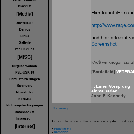
Blacklist
Hier könnt iHr näh
[Media]
Downloads
http://www.rage.c
Demos
Links
und hier erkennt si
Gallerie
Screenshot
ver Link uns
[MISC]
...
kAo$ wir kriegen sie all
Mitglied werden
.
[Battlefield]
VETERAN
PSL-USK 18
.
Herausforderungen
.
Sponsors
... Einen Vorsprung 
einmal reden. ...
Newsletter
John F. Kennedy
Kontakt
Nutzungsbedingungen
Sortierung:
Datenschutz
Impressum
Um ein Thema zu eröffnen musst du registriert und ange
[Internet]
•
registrieren
•
anmelden