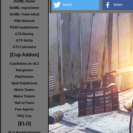
DeSBL-Home
tweet
teilen
DeSBL-registrieren
DeSBL-Team-kAo$
PSN-Network
PS3/4 deaktivieren
GT5 Racing
GT5 SetUp
GT5 Calculator
[Cup Addon]
CupAddon.de v5.2
Ranglisten
Plattformen
Spiel Ergebnisse
Meine Teams
Meine Tickets
Hall of Fame
Free Agents
FAQ Cup
[ELO]
ELO RankingSystem