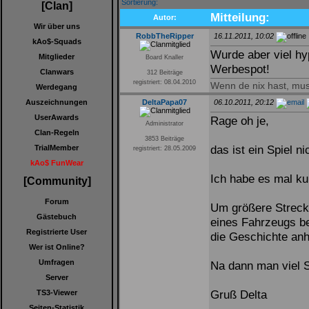
Sortierung:
[Clan]
Mitteilung:
Autor:
Wir über uns
RobbTheRipper
16.11.2011, 10:02
kAo$-Squads
Wurde aber viel h
Mitglieder
Board Knaller
Werbespot!
Clanwars
312 Beiträge
registriert: 08.04.2010
Wenn de nix hast, mus
Werdegang
Auszeichnungen
DeltaPapa07
06.10.2011, 20:12
UserAwards
Rage oh je,
Administrator
Clan-Regeln
3853 Beiträge
das ist ein Spiel n
TrialMember
registriert: 28.05.2009
kAo$ FunWear
Ich habe es mal kur
[Community]
Forum
Um größere Streck
Gästebuch
eines Fahrzeugs b
Registrierte User
die Geschichte anh
Wer ist Online?
Umfragen
Na dann man viel
Server
Gruß Delta
TS3-Viewer
Seiten-Statistik