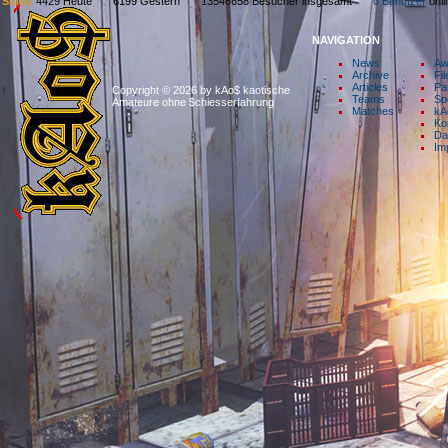
Stats:
4429 Heute 6199 Gestern 13546658 Besucher insgesamt
0 Benutzer
on
NAVIGATION
News
Aw
Archive
Fil
Articles
Pa
Copyright © 2026 by kAo$ kaotische
Teams
Sp
Amateure ohne $chiesserfahrung
Matches
kA
Ko
Da
Im