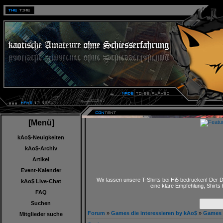
06.08.20
[Menü]
kAo$-Neuigkeiten
kAo$-Archiv
Artikel
Event-Kalender
Wir lassen unsere T-Shirts bei Hi5 bedrucken! Der D
kAo$ Live-Chat
eine klare Empfehlung, Shirts
FAQ
Suchen
Forum
»
Games die interessieren by kAo$
»
Games 
Mitglieder suche