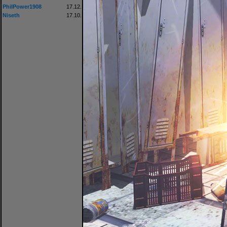
PhilPower1908
17.12.
Niseth
17.10.