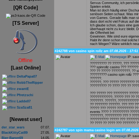
Servus Community, ich persönlic
Spielen erlebt.
[QR Code]
Man ist doch häufig einer Dschu
seriösen Seiten schaut. Was mir 
von Games. Gerade falls man sic
dass dort echt viel Fokus auf die
[TS Server]
Ich glaube schon, dass eine gut
überhaupt nicht zu kurz bleibt. 
die Offenheit bei
Gewinnen. Wie sind eure eigene
Habt ihr denn schon mal solche E
nach Wegen? Wäre wirklich neug
#242788 von casino spin rollz am
07.08.2026 - 17:51
IP: sav
Offline
????????? ?? ?????, ??? ????
??? spinrollz casino ??? ?????
[Last Online]
??? ?? ????? ??????????, ?? si
????????? casino spin rollz ?
DeltaPapa07
??????.
??????, ??? ????? ???????? ?
RobbTheRipper
????????? ?? ???? ??? ?? ???
zwantE
??? ????? ??? ???????? ????? 
Pfretzschi
????????????, ????? ??? ?? ?
???????. ??????, ????????????
Ladde07
?? ??????? ??????. ??? ??? ??
SzaSza81
????? ??? ????? ????????? ??
events ???? ? ????????? ????
???????, ????????? ??? ? ???
[Newest user]
?????????? ????? ??? ???????
?? ???? ?? ???? ??? ??????? ?
der_star_wars
07.07.
#242787 von spin mama casino login am
07.08.2026
BlackKittyCat89
27.05.
IP: sav
Bier-Baron69
14.05.