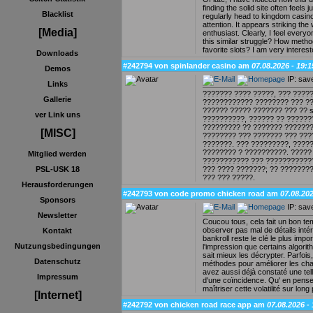
finding the solid site often feels 
Blacklist
regularly head to kingdom casino
attention. It appears striking t
[Media]
enthusiast. Clearly, I feel every
this similar struggle? How metho
favorite slots? I am very intere
Downloads
#242794 von spinlander casino am
07.08.2026 - 19:1
Demos
IP: sav
Links
??????? ???? ?????, ??? ????
Gallerie
???????????? ???????? ??? ??
?????? ????? ??????? ??? ?? s
ver Link uns
??????????, ?????? ?? ??????
????????? ?? ??????? ???????
[MISC]
???????? ??? ??????? ??? ????
???????. ??? ?????????, ?????
???????? ? ??????????. ?????
Mitglied werden
??????????? ??? ???????????? 
??? ???? ???????; ?? ????????
PSL-USK 18
??? ??? ?????.
Herausforderungen
#242793 von code promo chicken road am
07.08.202
Sponsors
IP: sav
Newsletter
Coucou tous, cela fait un bon t
observer pas mal de détails intér
Kontakt
bankroll reste le clé le plus imp
Nutzungsbedingungen
l'impression que certains algorit
sait mieux les décrypter. Parfoi
Datenschutz
méthodes pour améliorer les chan
avez aussi déjà constaté une tell
Impressum
d'une coïncidence. Qu' en pens
maîtriser cette volatilité sur long
[Internet]
#242792 von chicken road race app am
07.08.2026 -