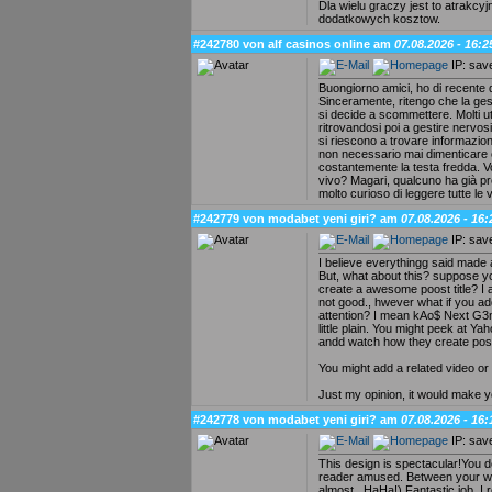
Dla wielu graczy jest to atrakc
dodatkowych kosztow.
#242780 von alf casinos online am
07.08.2026 - 16:2
IP: sav
Buongiorno amici, ho di recente 
Sinceramente, ritengo che la gest
si decide a scommettere. Molti ute
ritrovandosi poi a gestire nervos
si riescono a trovare informazioni
non necessario mai dimenticare 
costantemente la testa fredda. 
vivo? Magari, qualcuno ha già pro
molto curioso di leggere tutte le 
#242779 von modabet yeni giri? am
07.08.2026 - 16:
IP: sav
I believe everythingg said made 
But, what about this? suppose y
create a awesome poost title? I a
not good., hwever what if you add
attention? I mean kAo$ Next G3
little plain. You might peek at Y
andd watch how they create post t
You might add a related video or 
Just my opinion, it would make you
#242778 von modabet yeni giri? am
07.08.2026 - 16:
IP: sav
This design is spectacular!You d
reader amused. Between your wit
almost...HaHa!) Fantastic job. I