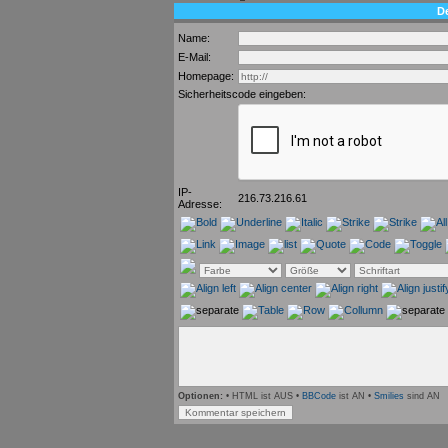
D
Name:
E-Mail:
Homepage:
Sicherheitscode eingeben:
IP-
216.73.216.61
Adresse:
Optionen:
• HTML ist AUS •
BBCode
ist AN •
Smilies
sind AN