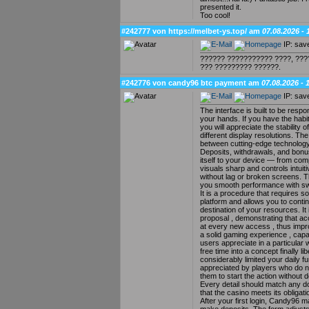
presented it.
Too cool!
#242777 von https://melbet-ys.top/ am
07.08.2026 - 
IP: sav
?????? ??????????? ????, ??
??? ????????? ??????.
#242776 von candy96 btc payment am
07.08.2026 - 
IP: sav
The interface is built to be resp
your hands. If you have the habi
you will appreciate the stability
different display resolutions. The
between cutting-edge technology 
Deposits, withdrawals, and bonus
itself to your device — from co
visuals sharp and controls intu
without lag or broken screens. 
you smooth performance with sw
It is a procedure that requires so
platform and allows you to contin
destination of your resources. It i
proposal , demonstrating that acce
at every new access , thus improvi
a solid gaming experience , capa
users appreciate in a particular 
free time into a concept finally l
considerably limited your daily f
appreciated by players who do no
them to start the action without 
Every detail should match any doc
that the casino meets its obligati
After your first login, Candy96 m
make deposits. The form adjusts 