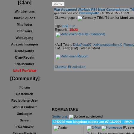
[Clan]
War Advanced Warface PS4 Next Generation vs. Töt
Wir über uns
geschrieben von
DeltaPapa07
- 10.05.2015 - 10:59
Clanwar gegen
TiM / Töten ist Mord
am 
kAo$-Squads
Mitglieder
Liga:
ESL-Fun
Ergebnis:
15:23
Clanwars
Results (extended)
Werdegang
Auszeichnungen
kAo$ Team:
DeltaPapa07
,
XxHansebomberxX
,
Plumpi
TiM Team: [TiM] Töten ist Mord
UserAwards
Report
Clan-Regeln
TrialMember
Clanwar-Einzelheiten
kAo$ FunWear
[Community]
Forum
Gästebuch
Registrierte User
Wer ist Online?
KOMMENTARE
Umfragen
Sortierung:
Server
#242795 von kingdom casino am
07.08.2026 - 19:26
TS3-Viewer
IP: sav
Seiten-Statistik
Of late, I have noticed how this 