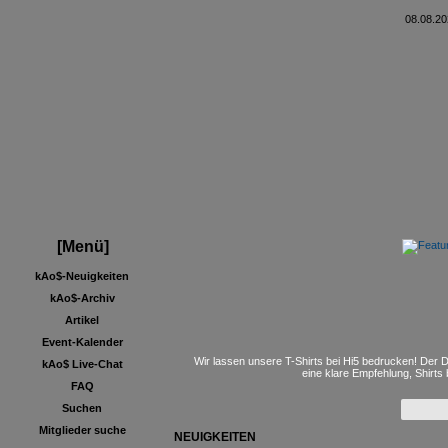
08.08.20
[Menü]
kAo$-Neuigkeiten
kAo$-Archiv
Artikel
Event-Kalender
Wir lassen unsere T-Shirts bei Hi5 bedrucken! Der D
kAo$ Live-Chat
eine klare Empfehlung, Shirts
FAQ
Suchen
Mitglieder suche
NEUIGKEITEN