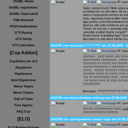
DeSBL-Home
IP: sav
DeSBL-registrieren
Salut, oameni buni! Zilele astea a
schimba intr-un ritm alert. Mi se
DeSBL-Team-kAo$
ofera o experienta extrem de imer
asta, siguranta tranzactiilor repr
PSN-Network
app pentru sa iti imbunatatesti 
diverse site-urile moderne pun pr
PS3/4 deaktivieren
Totusi, tot mai am o anumita indo
saturatie a pietei foarte curand? 
GT5 Racing
Road Game Gambling App? Sunt f
discutam cu totii daca merita s
GT5 SetUp
GT5 Calculator
#242791 von morospin ???????? am
07.08.2026 - 1
IP: sav
[Cup Addon]
??????? , ???? ????? ??? ???
?????????? ????????? ; ????? 
CupAddon.de v5.2
???????? ?? ????? ??? ?????? 
?????? ???????? ? ???????? ??
Ranglisten
????? . ?????? ??????? ??????
Plattformen
??????? ????? ?? ????? ???? 
??? ?? ?????????? ???? ; ???
Spiel Ergebnisse
; ?? ????? ???? ?? ???? ?? ??
?????????? .
Meine Teams
Morospin: ??????????? ?? ???
Meine Tickets
#242790 von https://melbet-uis0.top/ am
07.08.2026 
Hall of Fame
IP: sav
Free Agents
?????? ??????????? ????, mel
FAQ Cup
????????????? ???????.
[ELO]
#242789 von spinogambino casino login am
07.08.2
IP: sav
ELO RankingSystem