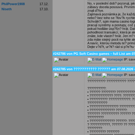
No, v poslední dob? pozoruji, jak
PhilPower1908
17.12.
zábavy docela posouvá. Prvním b
Niseth
17.10.
znali d?íve.
Zajímavá poznámka je, že každý
nebo? bez toho se ?lov?k rychl
Schváln?, spin mama casino login
pracují systémy a postupy, což 
pokud hodláte úsp?šn? hrát. Dalš
pohodlnost transakcí, která je a
znáte, kde vlastn? hrát. Jen m?
zda máte stejný pocit na tyhle ak
A navíc, kterou metodu te? primá
Dejte v?d?t, ur?it? rád si p?e?tu
#242786 von PG Soft Casino games – full List am
07
IP: sav
#242785 von ??????????? ?????? am
07.08.2026 
IP: sav
?????????? ??????????? ?????
??????????:
• ?????? ???????? ??????????
• ????????????? ????: ??????
• ?????????? ????????????: ?
???????????
• ???????????????? ????????
• ?????????????? ??????:
??????? ?????????? ?????? ??
?????????
• ?????????????? ??????: ???
? ???????????, ?????? ?? ???
????????:
• ????????? ???????