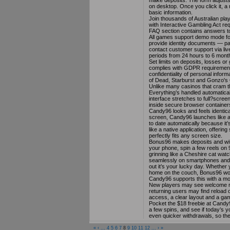
on desktop. Once you click it, a
basic information.
Join thousands of Australian pla
with Interactive Gambling Act re
FAQ section contains answers to 
All games support demo mode for 
provide identity documents — pas
contact customer support via liv
periods from 24 hours to 6 month
Set limits on deposits, losses or
complies with GDPR requirements
confidentiality of personal inform
of Dead, Starburst and Gonzo's
Unlike many casinos that cram th
Everything’s handled automatical
interface stretches to full?scre
inside secure browser containers
Candy96 looks and feels identica
screen, Candy96 launches like an
to date automatically because i
like a native application, offerin
perfectly fits any screen size.
Bonus96 makes deposits and with
your phone, spin a few reels on 
grinning like a Cheshire cat watc
seamlessly on smartphones and tab
out it’s your lucky day. Whether
home on the couch, Bonus96 work
Candy96 supports this with a mo
New players may see welcome rew
returning users may find reload o
access, a clear layout and a gam
Pocket the $18 freebie at Candy9
a few spins, and see if today’s
even quicker withdrawals, so the 
«
‹
...
4
5
6
7
8
9
10
11
12
...
›
»