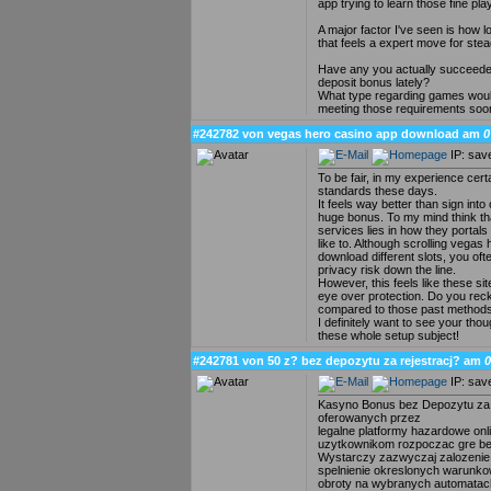
app trying to learn those fine pl
A major factor I've seen is how 
that feels a expert move for ste
Have any you actually succeeded
deposit bonus lately?
What type regarding games woul
meeting those requirements soo
#242782 von vegas hero casino app download am
0
IP: sav
To be fair, in my experience certa
standards these days.
It feels way better than sign into
huge bonus. To my mind think tha
services lies in how they portal
like to. Although scrolling vegas
download different slots, you of
privacy risk down the line.
However, this feels like these sit
eye over protection. Do you rec
compared to those past method
I definitely want to see your tho
these whole setup subject!
#242781 von 50 z? bez depozytu za rejestracj? am
0
IP: sav
Kasyno Bonus bez Depozytu za Re
oferowanych przez
legalne platformy hazardowe on
uzytkownikom rozpoczac gre be
Wystarczy zazwyczaj zalozenie
spelnienie okreslonych warunk
obroty na wybranych automatac