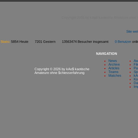
Copyright 2026 by kAo$ kaotische Amateure ohne
Site we
Stats:
5854 Heute 7201 Gestern 13563474 Besucher insgesamt
0 Benutzer
on
NAVIGATION
News
Aw
Archive
Fil
Articles
Pa
Copyright © 2026 by kAo$ kaotische
Teams
Sp
Amateure ohne $chiesserfahrung
Matches
kA
Ko
Da
Im