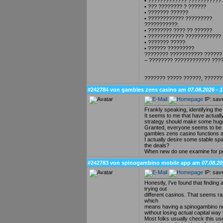
• ????????????? ???????????
• ??? ???????? ? ??????
• ??????? ??????
• ???????????? ?????????
???????????:
• ???????? ???? ?? ??????
• ???????????? ????????????
• ??????? ?????
• ?????? ?????????
???????? ??????????? ??????
– ???????? ???????????? ????
??????? ????? ??????, ??????
#242784 von gambles zens casino am
07.08.2026 - 
IP: sav
Frankly speaking, identifying the
It seems to me that have actually
strategy should make some huge 
Granted, everyone seems to be lea
gambles zens casino functions a
I actually desire some stable spac
the deals?
When new do one examine for pro
#242783 von spinogambino mobile app am
07.08.20
IP: sav
Honestly, I've found that finding
trying out
different casinos. That seems ra
which
means having a spinogambino no 
without losing actual capital way 
Most folks usually check this us