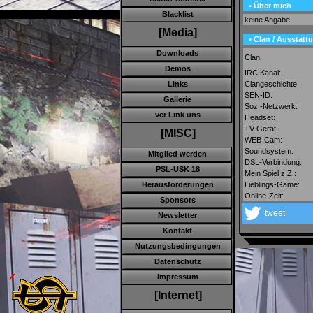
• Über mich
Blacklist
keine Angabe
[Media]
• Clan / Ausstatt
Downloads
Clan:
Demos
IRC Kanal:
Clangeschichte:
Links
SEN-ID:
Gallerie
Soz.-Netzwerk:
ver Link uns
Headset:
TV-Gerät:
[MISC]
WEB-Cam:
Soundsystem:
Mitglied werden
DSL-Verbindung:
PSL-USK 18
Mein Spiel z.Z.:
Lieblings-Game:
Herausforderungen
Online-Zeit:
Sponsors
tweet
Newsletter
Kontakt
Nutzungsbedingungen
Datenschutz
Impressum
[Internet]