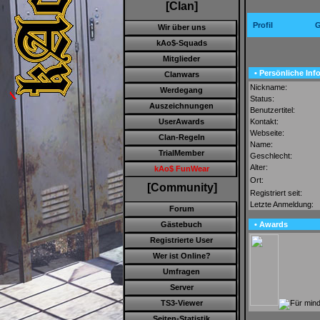
[Clan]
Profil
G
Wir über uns
kAo$-Squads
Mitglieder
• Persönliche Inf
Clanwars
Nickname:
Werdegang
Status:
Auszeichnungen
Benutzertitel:
Kontakt:
UserAwards
Webseite:
Clan-Regeln
Name:
TrialMember
Geschlecht:
Alter:
kAo$ FunWear
Ort:
[Community]
Registriert seit:
Letzte Anmeldung:
Forum
• Awards
Gästebuch
Registrierte User
Wer ist Online?
Umfragen
Server
TS3-Viewer
Seiten-Statistik