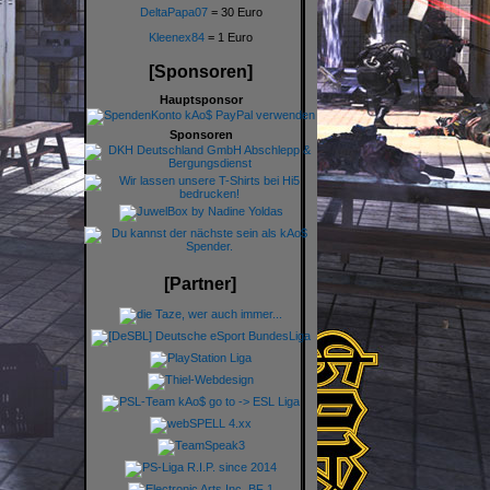
DeltaPapa07
= 30 Euro
Kleenex84
= 1 Euro
[Sponsoren]
Hauptsponsor
Sponsoren
[Partner]