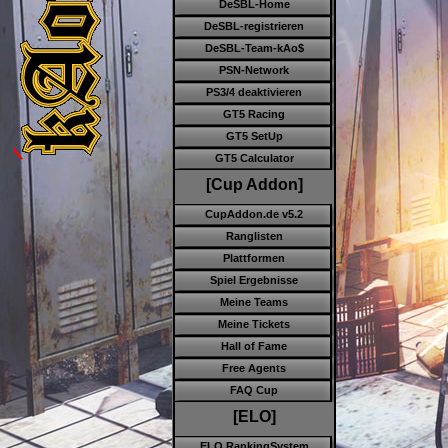
DeSBL-Home
DeSBL-registrieren
DeSBL-Team-kAo$
PSN-Network
PS3/4 deaktivieren
GT5 Racing
GT5 SetUp
GT5 Calculator
[Cup Addon]
CupAddon.de v5.2
Ranglisten
Plattformen
Spiel Ergebnisse
Meine Teams
Meine Tickets
Hall of Fame
Free Agents
FAQ Cup
[ELO]
ELO RankingSystem