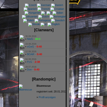
[Clanwars]
30.09.2016
•
NIeS -
40:0
19.08.2016
•
xGeG -
0:40
12.08.2016
•
BOAR -
0:40
04.08.2016
•
PzG -
2:38
28.07.2016
•
Don -
0:40
[Randompic]
Bluerescue
registriert seit: 28.01.2011
»
Profil anzeigen