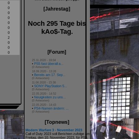
0
0
[Jahrestag]
0
0
Noch 295 Tage bis
0
0
kAo$-Tag.
0
2
0
0
[Forum]
0
25.11.2020 - 19:04
•
PS5 fast überall a...
(0 Antworten)
18.09.2020 - 13:26
•
Bereits am 17. Sep...
(0 Antworten)
11.06.2020 - 15:36
•
SONY PlayStation 5...
(0 Antworten)
22.05.2020 - 14:52
•
Neuigkeiten zu uns...
(0 Antworten)
22.05.2020 - 14:43
•
PS4-Namen ändern: ...
(0 Antworten)
[Topnews]
Modern Warfare 3 - November 2023
Call of Duty 2023 soll Berichten zufolge am
Freitag, den 10. November 2023, für PS5,