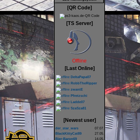
[QR Code]
[TS Server]
Offline
[Last Online]
DeltaPapa07
RobbTheRipper
zwantE
Pfretzschi
Ladde07
SzaSza81
[Newest user]
der_star_wars
07.07.
BlackKittyCat89
27.05.
Bier-Baron69
14.05.