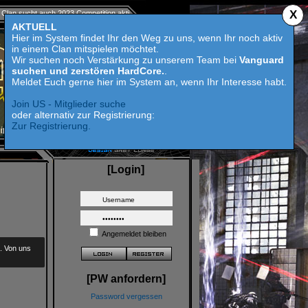
X
023 Competition aktive Mitspieler für Call of Duty MW 2 - HardCore suchen und zerstören.
AKTUELL
Hier im System findet Ihr den Weg zu uns, wenn Ihr noch aktiv
in einem Clan mitspielen möchtet.
Wir suchen noch Verstärkung zu unserem Team bei
Vanguard
suchen und zerstören HardCore.
.
Meldet Euch gerne hier im System an, wenn Ihr Interesse habt.
Join US - Mitglieder suche
oder alternativ zur Registrierung:
Zur Registrierung.
[Login]
Angemeldet bleiben
t. Von uns
[PW anfordern]
Password vergessen