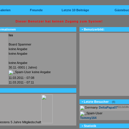
alerien
Freunde
Letzte 10 Beiträge
Gästebu
Dieser Benutzer hat keinen Zugang zum System!
ormationen
• Benutzerbild:
lss
Board Spammer
keine Angabe
keine Angabe
keine Angabe
30.11.-0001 ( Jahre)
keine Angabe
11.03.2011 - 07:08
11.03.2011 - 07:11
• Letzte Besucher
(6)
DeltaPapa07
5112d18
Tommy164
• Statistik