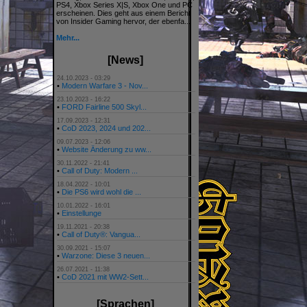
PS4, Xbox Series X|S, Xbox One und PC
erscheinen. Dies geht aus einem Bericht
von Insider Gaming hervor, der ebenfa...
Mehr...
[News]
24.10.2023 - 03:29
•
Modern Warfare 3 - Nov...
23.10.2023 - 16:22
•
FORD Fairline 500 Skyl...
17.09.2023 - 12:31
•
CoD 2023, 2024 und 202...
09.07.2023 - 12:06
•
Website Änderung zu ww...
30.11.2022 - 21:41
•
Call of Duty: Modern ...
18.04.2022 - 10:01
•
Die PS6 wird wohl die ...
10.01.2022 - 16:01
•
Einstellunge
19.11.2021 - 20:38
•
Call of Duty®: Vangua...
30.09.2021 - 15:07
•
Warzone: Diese 3 neuen...
26.07.2021 - 11:38
•
CoD 2021 mit WW2-Sett...
[Sprachen]