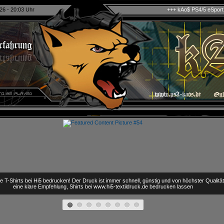
26 - 20:03 Uhr
+++ kAo$ PS4/5 eSport Clan sucht auch 2
e T-Shirts bei Hi5 bedrucken! Der Druck ist immer schnell, günstig und von höchster Qualitä
eine klare Empfehlung, Shirts bei www.hi5-textildruck.de bedrucken lassen