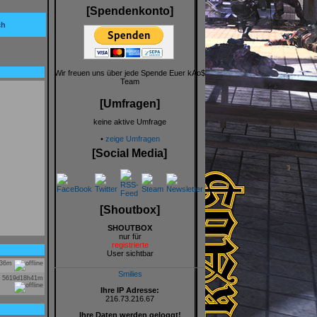
[Spendenkonto]
ch
Wir freuen uns über jede Spende Euer kAo$
Team
[Umfragen]
keine aktive Umfrage
•
zeige Umfragen
[Social Media]
[Shoutbox]
SHOUTBOX
nur für
registrierte
User sichtbar
h36m
Smilies
5619d18h41m
Ihre IP Adresse:
216.73.216.67
Ihre Daten werden geloggt!