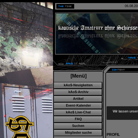
06.08.20
[Menü]
kAo$-Neuigkeiten
kAo$-Archiv
Artikel
Event-Kalender
Wir lassen unser
kAo$ Live-Chat
FAQ
Suchen
Mitglieder suche
PROFIL