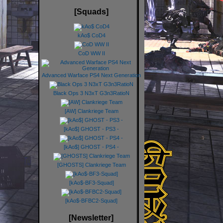
[Squads]
kAo$ CoD4
CoD WW II
Advanced Warface PS4 Next Generation
Black Ops 3 N3xT G3n3RatioN
[AW] Clankriege Team
[kAo$] GHOST - PS3 -
[kAo$] GHOST - PS4 -
[GHOSTS] Clankriege Team
[kAo$-BF3-Squad]
[kAo$-BFBC2-Squad]
[Newsletter]