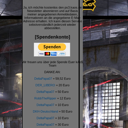
Ja, ich möchte kostenlos den ps3.kaos.de
Newsletter abonnieren und auf Basis
meiner angegebenen Anmeldedaten,
Informationen an die angegebene E-Mail-
Adresse erhalten. Ich kann diesen Service
sebstverständlich jederzeit wieder
abbestellen.
[Spendenkonto]
Wir freuen uns über jede Spende Euer kAo$
Team
DANKE AN:
DeltaPapa07
= 59,52 Euro
DER_LIBERO
= 20 Euro
DeltaPapa07
= 50 Euro
RobbTheRipper
= 12 Euro
DeltaPapa07
= 10 Euro
DKH-Deutschland
= 50 Euro
DeltaPapa07
= 10 Euro
DeltaPapa07
= 30 Euro