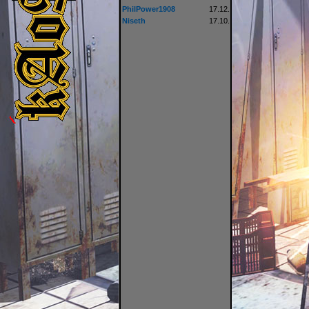
PhilPower1908
17.12.
Niseth
17.10.