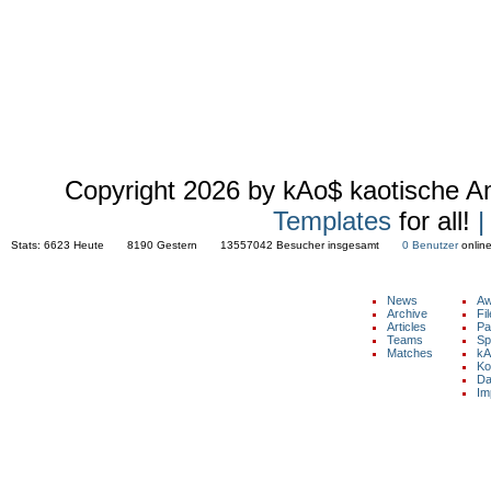
Copyright 2026 by kAo$ kaotische 
Templates
for all!
|
Stats:
6623 Heute 8190 Gestern 13557042 Besucher insgesamt
0 Benutzer
onl
NAVIGATION
News
Aw
Archive
Fi
Articles
Pa
Copyright © 2026 by kAo$ kaotische
Teams
Sp
Amateure ohne $chiesserfahrung
Matches
kA
Ko
Da
Im