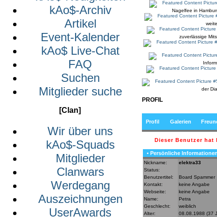
kAo$-Archiv
Nagelfee in Hamburg
Artikel
weit
Event-Kalender
zuverlässige Mitspi
kAo$ Live-Chat
FAQ
Infor
Suchen
Mitglieder suche
der Di
PROFIL
[Clan]
Profil
Galerien
Freun
Wir über uns
Dieser Benutzer hat
kAo$-Squads
• Persönliche Informatione
Mitglieder
Nickname:
elektra33
Clanwars
Status:
Benutzertitel:
Board Spammer
Werdegang
Kontakt:
keine Angabe
Webseite:
keine Angabe
Auszeichnungen
Name:
Petra
Geschlecht:
weiblich
UserAwards
Alter:
08.08.1988 (37 