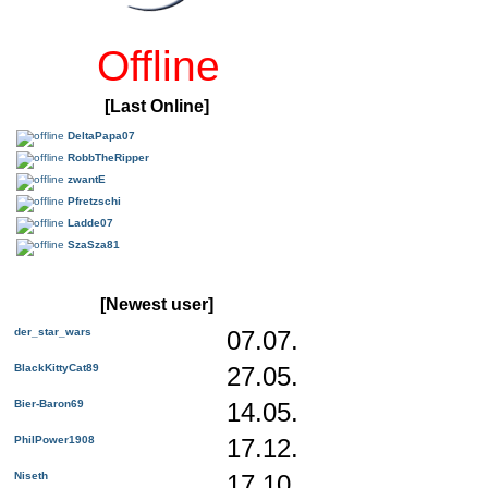
Offline
[Last Online]
DeltaPapa07
RobbTheRipper
zwantE
Pfretzschi
Ladde07
SzaSza81
[Newest user]
der_star_wars
07.07.
BlackKittyCat89
27.05.
Bier-Baron69
14.05.
PhilPower1908
17.12.
Niseth
17.10.