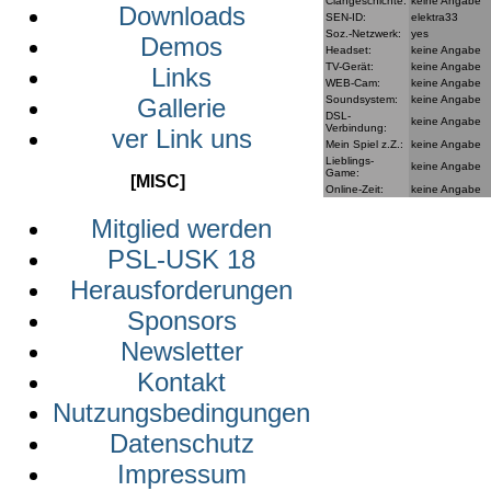
Clangeschichte:
keine Angabe
Downloads
SEN-ID:
elektra33
Soz.-Netzwerk:
yes
Demos
Headset:
keine Angabe
TV-Gerät:
keine Angabe
Links
WEB-Cam:
keine Angabe
Soundsystem:
keine Angabe
Gallerie
DSL-
keine Angabe
Verbindung:
ver Link uns
Mein Spiel z.Z.:
keine Angabe
Lieblings-
keine Angabe
Game:
[MISC]
Online-Zeit:
keine Angabe
Mitglied werden
PSL-USK 18
Herausforderungen
Sponsors
Newsletter
Kontakt
Nutzungsbedingungen
Datenschutz
Impressum