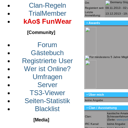
Göp
Ort:
Clan-Regeln
Registriert seit:
09.11.2013 - 02
TrialMember
Letzte
13.12.2013 - 19
Anmeldung:
kAo$ FunWear
• Awards
[Community]
Forum
Gästebuch
Registrierte User
Wer ist Online?
Umfragen
Server
TS3-Viewer
• Über mich
Seiten-Statistik
keine Angabe
Blacklist
• Clan / Ausstattung
kaotische Amat
Clan:
$chiesserfahrun
[Media]
(Seite:
www.ps4
IRC Kanal:
keine Angabe