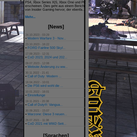
PS4, Xbox Series X|S, Xbox One und PC
erscheinen. Dies geht aus einem Bericht
von Insider Gaming hervor, der ebenfa...
Mehr...
[News]
24.10.2023 - 03:29
•
Modern Warfare 3 - Nov...
23.10.2023 - 16:22
•
FORD Fairline 500 Skyl...
17.09.2023 - 12:31
•
CoD 2023, 2024 und 202...
09.07.2023 - 12:06
•
Website Änderung zu ww...
30.11.2022 - 21:41
•
Call of Duty: Modern ...
18.04.2022 - 10:01
•
Die PS6 wird wohl die ...
10.01.2022 - 16:01
•
Einstellunge
19.11.2021 - 20:38
•
Call of Duty®: Vangua...
30.09.2021 - 15:07
•
Warzone: Diese 3 neuen...
26.07.2021 - 11:38
•
CoD 2021 mit WW2-Sett...
[Sprachen]