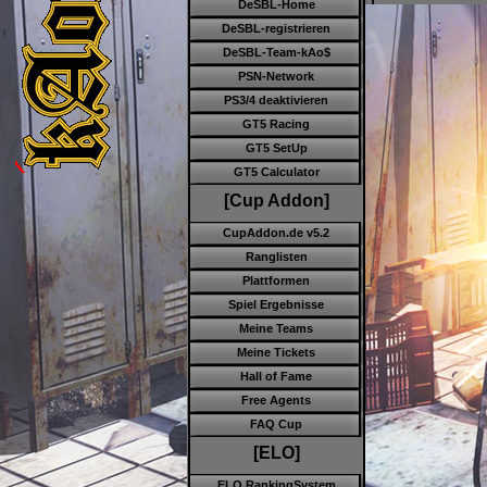
DeSBL-Home
DeSBL-registrieren
DeSBL-Team-kAo$
PSN-Network
PS3/4 deaktivieren
GT5 Racing
GT5 SetUp
GT5 Calculator
[Cup Addon]
CupAddon.de v5.2
Ranglisten
Plattformen
Spiel Ergebnisse
Meine Teams
Meine Tickets
Hall of Fame
Free Agents
FAQ Cup
[ELO]
ELO RankingSystem