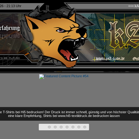
26 - 21:13 Uhr
+++ kAo$ PS4/5 eSport C
e T-Shirts bei Hi5 bedrucken! Der Druck ist immer schnell, günstig und von höchster Qualitä
eine klare Empfehlung, Shirts bei www.hi5-textildruck.de bedrucken lassen