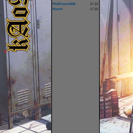
PhilPower1908
17.12.
Niseth
17.10.