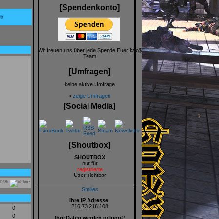
[Spendenkonto]
ch
Wir freuen uns über jede Spende Euer kAo$
Team
[Umfragen]
keine aktive Umfrage
•
zeige Umfragen
[Social Media]
[Shoutbox]
SHOUTBOX
nur für
registrierte
User sichtbar
d19h
Smilies
Ihre IP Adresse:
216.73.216.108
0
0
Ihre Daten werden geloggt!