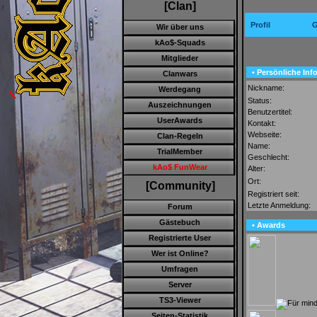
[Clan]
Profil
G
Wir über uns
kAo$-Squads
Mitglieder
• Persönliche Inf
Clanwars
Nickname:
Werdegang
Status:
Auszeichnungen
Benutzertitel:
UserAwards
Kontakt:
Webseite:
Clan-Regeln
Name:
TrialMember
Geschlecht:
kAo$ FunWear
Alter:
Ort:
[Community]
Registriert seit:
Letzte Anmeldung:
Forum
Gästebuch
• Awards
Registrierte User
Wer ist Online?
Umfragen
Server
TS3-Viewer
Seiten-Statistik