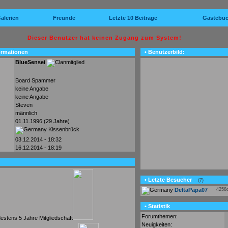
alerien
Freunde
Letzte 10 Beiträge
Gästebu
Dieser Benutzer hat keinen Zugang zum System!
ormationen
• Benutzerbild:
BlueSensei
Board Spammer
keine Angabe
keine Angabe
Steven
männlich
01.11.1996 (29 Jahre)
Kissenbrück
03.12.2014 - 18:32
16.12.2014 - 18:19
• Letzte Besucher
(7)
DeltaPapa07
4258
• Statistik
Forumthemen:
Neuigkeiten: