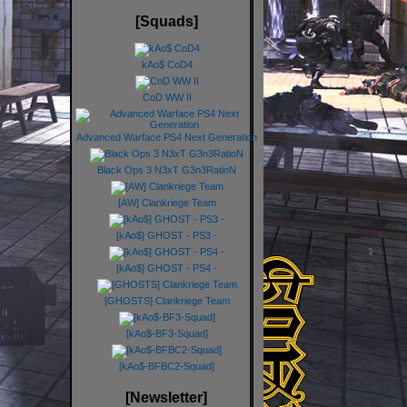
[Squads]
kAo$ CoD4
CoD WW II
Advanced Warface PS4 Next Generation
Black Ops 3 N3xT G3n3RatioN
[AW] Clankriege Team
[kAo$] GHOST - PS3 -
[kAo$] GHOST - PS4 -
[GHOSTS] Clankriege Team
[kAo$-BF3-Squad]
[kAo$-BFBC2-Squad]
[Newsletter]