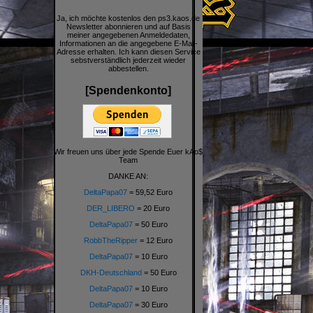
Ja, ich möchte kostenlos den ps3.kaos.de
Newsletter abonnieren und auf Basis
meiner angegebenen Anmeldedaten,
Informationen an die angegebene E-Mail-
Adresse erhalten. Ich kann diesen Service
sebstverständlich jederzeit wieder
abbestellen.
[Spendenkonto]
Wir freuen uns über jede Spende Euer kAo$
Team
DANKE AN:
DeltaPapa07
= 59,52 Euro
DER_LIBERO
= 20 Euro
DeltaPapa07
= 50 Euro
RobbTheRipper
= 12 Euro
DeltaPapa07
= 10 Euro
DKH-Deutschland
= 50 Euro
DeltaPapa07
= 10 Euro
DeltaPapa07
= 30 Euro