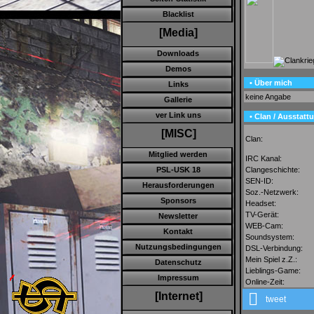
Blacklist
[Media]
Downloads
Demos
• Über mich
Links
keine Angabe
Gallerie
ver Link uns
• Clan / Ausstatt
[MISC]
Clan:
Mitglied werden
IRC Kanal:
Clangeschichte:
PSL-USK 18
SEN-ID:
Herausforderungen
Soz.-Netzwerk:
Sponsors
Headset:
TV-Gerät:
Newsletter
WEB-Cam:
Kontakt
Soundsystem:
Nutzungsbedingungen
DSL-Verbindung:
Mein Spiel z.Z.:
Datenschutz
Lieblings-Game:
Impressum
Online-Zeit:
[Internet]
tweet