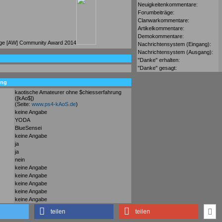
Neuigkeitenkommentare:
Forumbeiträge:
Clanwarkommentare:
Artikelkommentare:
Demokommentare:
Nachrichtensystem (Eingang):
Nachrichtensystem (Ausgang):
"Danke" erhalten:
"Danke" gesagt:
ung
kaotische Amateurer ohne $chiesserfahrung
([kAo$])
(Seite:
www.ps4-kAoS.de
)
keine Angabe
YODA
BlueSensei
keine Angabe
ja
ja
nein
keine Angabe
keine Angabe
keine Angabe
keine Angabe
keine Angabe
teilen
teilen