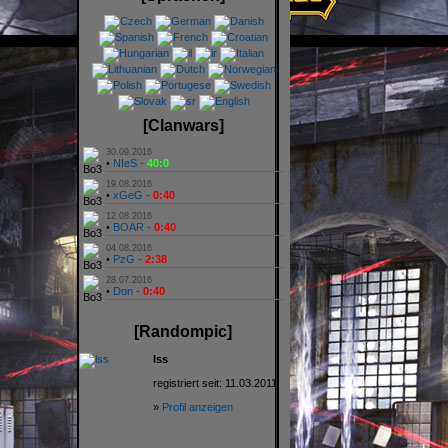
[Clanwars]
30.09.2016
•
NIeS -
40:0
19.08.2016
•
xGeG -
0:40
12.08.2016
•
BOAR -
0:40
04.08.2016
•
PzG -
2:38
28.07.2016
•
Don -
0:40
[Randompic]
lss
registriert seit: 11.03.2011
»
Profil anzeigen