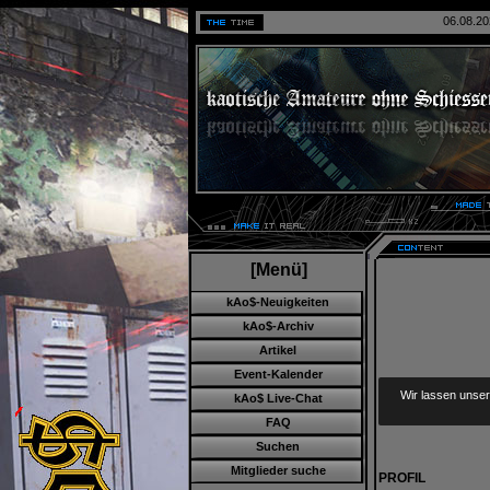
06.08.20
[Menü]
kAo$-Neuigkeiten
kAo$-Archiv
Artikel
Event-Kalender
Wir lassen unser
kAo$ Live-Chat
FAQ
Suchen
Mitglieder suche
PROFIL