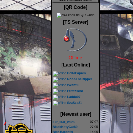
[QR Code]
[TS Server]
Offline
[Last Online]
DeltaPapa07
RobbTheRipper
zwantE
Pfretzschi
Ladde07
SzaSza81
[Newest user]
der_star_wars
07.07.
BlackKittyCat89
27.05.
Bier-Baron69
14.05.