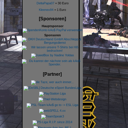
DeltaPapa07
= 30 Euro
Kleenex84
= 1 Euro
[Sponsoren]
Hauptsponsor
Sponsoren
[Partner]