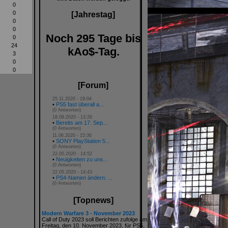
0
0
[Jahrestag]
0
0
Noch 295 Tage bis
0
24
kAo$-Tag.
3
0
0
[Forum]
25.11.2020 - 19:04
•
PS5 fast überall a...
(0 Antworten)
18.09.2020 - 13:26
•
Bereits am 17. Sep...
(0 Antworten)
11.06.2020 - 15:36
•
SONY PlayStation 5...
(0 Antworten)
22.05.2020 - 14:52
•
Neuigkeiten zu uns...
(0 Antworten)
22.05.2020 - 14:43
•
PS4-Namen ändern: ...
(0 Antworten)
[Topnews]
Modern Warfare 3 - November 2023
Call of Duty 2023 soll Berichten zufolge am
Freitag, den 10. November 2023, für PS5,