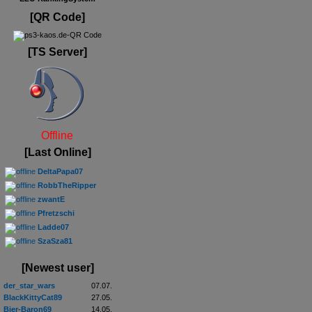
[QR Code]
[TS Server]
Offline
[Last Online]
DeltaPapa07
RobbTheRipper
zwantE
Pfretzschi
Ladde07
SzaSza81
[Newest user]
der_star_wars
07.07.
BlackKittyCat89
27.05.
Bier-Baron69
14.05.