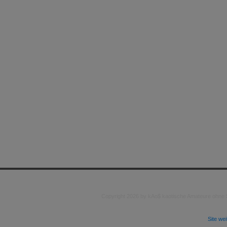
Copyright 2026 by kAo$ kaotische Amateure ohne
Site we