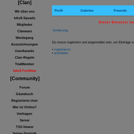
[Clan]
Profil
Galerien
Freunde
Wir über uns
kAo$-Squads
Dieser Benutzer h
Mitglieder
Sortierung:
Clanwars
Werdegang
Du musst registriert und angemeldet sein, um Einträge v
Auszeichnungen
•
registrieren
UserAwards
•
anmelden
Clan-Regeln
TrialMember
kAo$ FunWear
[Community]
Forum
Gästebuch
Registrierte User
Wer ist Online?
Umfragen
Server
TS3-Viewer
Seiten-Statistik