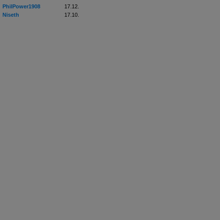
PhilPower1908
17.12.
Niseth
17.10.