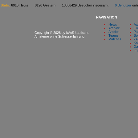
Stats:
6010 Heute 8190 Gestern 13556429 Besucher insgesamt
0 Benutzer
on
NAVIGATION
News
Aw
Archive
Fil
Articles
Pa
Copyright © 2026 by kAo$ kaotische
Teams
Sp
Amateure ohne $chiesserfahrung
Matches
kA
Ko
Da
Im