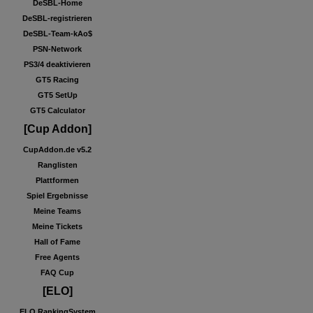
DeSBL-Home
DeSBL-registrieren
DeSBL-Team-kAo$
PSN-Network
PS3/4 deaktivieren
GT5 Racing
GT5 SetUp
GT5 Calculator
[Cup Addon]
CupAddon.de v5.2
Ranglisten
Plattformen
Spiel Ergebnisse
Meine Teams
Meine Tickets
Hall of Fame
Free Agents
FAQ Cup
[ELO]
ELO RankingSystem