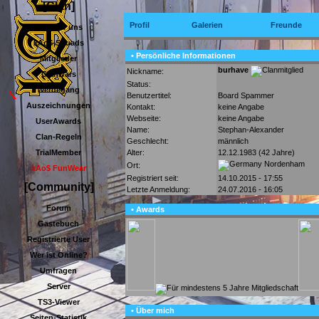
[Clan]
Profil
Galerien
Freunde
Wir über uns
kAo$-Squads
• Persönliche Informationen
Mitglieder
burhave
Nickname:
Clanwars
Status:
Werdegang
Benutzertitel:
Board Spammer
Auszeichnungen
Kontakt:
keine Angabe
Webseite:
keine Angabe
UserAwards
Name:
Stephan-Alexander
Clan-Regeln
Geschlecht:
männlich
Alter:
12.12.1983 (42 Jahre)
TrialMember
Nordenham
Ort:
kAo$ FunWear
Registriert seit:
14.10.2015 - 17:55
[Community]
Letzte Anmeldung:
24.07.2016 - 16:05
Forum
• Awards
Gästebuch
Registrierte User
Wer ist Online?
Umfragen
Server
TS3-Viewer
• Über mich
Seiten-Statistik