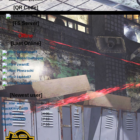
[QR Code]
[TS Server]
Offline
[Last Online]
DeltaPapa07
RobbTheRipper
zwantE
Pfretzschi
Ladde07
SzaSza81
[Newest user]
der_star_wars
07.07.
BlackKittyCat89
27.05.
Bier-Baron69
14.05.
PhilPower1908
17.12.
Niseth
17.10.