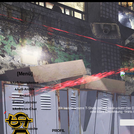
07.08.20
[Menü]
kAo$-Neuigkeiten
kAo$-Archiv
Artikel
Event-Kalender
Wir lassen unsere T-Shirts bei Hi5 bedrucken! Der D
kAo$ Live-Chat
eine klare Empfehlung, Shirts
FAQ
Suchen
Mitglieder suche
PROFIL