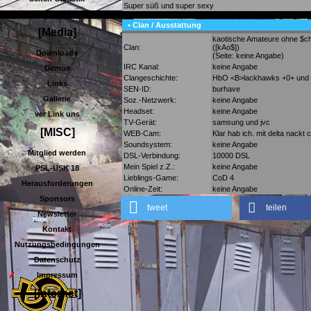
Super süß und super sexy
Blacklist
• Clan / Ausstattung
[Media]
kaotische Amateure ohne $c
Clan:
([kAo$])
Downloads
(Seite: keine Angabe)
IRC Kanal:
keine Angabe
Demos
Clangeschichte:
HbO <B>lackhawks +0+ und
Links
SEN-ID:
burhave
Gallerie
Soz.-Netzwerk:
keine Angabe
Headset:
keine Angabe
ver Link uns
TV-Gerät:
samsung und jvc
[MISC]
WEB-Cam:
Klar hab ich. mit delta nackt c
Soundsystem:
keine Angabe
Mitglied werden
DSL-Verbindung:
10000 DSL
Mein Spiel z.Z.:
keine Angabe
PSL-USK 18
Lieblings-Game:
CoD 4
Herausforderungen
Online-Zeit:
keine Angabe
Sponsors
tweet
teilen
Newsletter
Kontakt
Nutzungsbedingungen
Datenschutz
Impressum
[Internet]