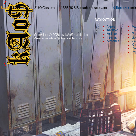
Stats:
2509 Heute 8190 Gestern 13552928 Besucher insgesamt
0 Benutzer
on
NAVIGATION
News
Aw
Archive
Fil
Articles
Pa
Copyright © 2026 by kAo$ kaotische
Teams
Sp
Amateure ohne $chiesserfahrung
Matches
kA
Ko
Da
Im