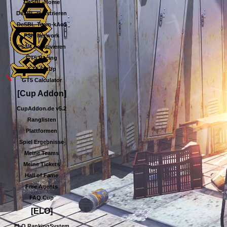
DeSBL-Home
DeSBL-registrieren
DeSBL-Team-kAo$
PSN-Network
PS3/4 deaktivieren
GT5 Racing
GT5 SetUp
GT5 Calculator
[Cup Addon]
CupAddon.de v5.2
Ranglisten
Plattformen
Spiel Ergebnisse
Meine Teams
Meine Tickets
Hall of Fame
Free Agents
FAQ Cup
[ELO]
ELO RankingSystem