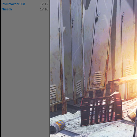
PhilPower1908
17.12.
Niseth
17.10.