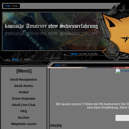
07.08.20
[Menü]
kAo$-Neuigkeiten
kAo$-Archiv
Artikel
Event-Kalender
Wir lassen unsere T-Shirts bei Hi5 bedrucken! Der D
kAo$ Live-Chat
eine klare Empfehlung, Shirts
FAQ
Suchen
Mitglieder suche
PROFIL