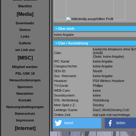
Blacklist
[Media]
Downloads
• Über mich
Demos
keine Angabe
Links
• Clan / Ausstattung
Gallerie
kaotische Amateure ohne $c
ver Link uns
Clan:
(kAo$)
(Seite: keine Angabe)
[MISC]
IRC Kanal:
keine Angabe
Clangeschichte:
keine Angabe
Mitglied werden
SEN-ID:
Niseth
PSL-USK 18
Soz.-Netzwerk:
keine Angabe
Herausforderungen
Headset:
PS4 Wirless Headset
TV-Gerät:
Phillips
Sponsors
WEB-Cam:
keine
Newsletter
Soundsystem:
keine
DSL-Verbindung:
Holzleitung
Kontakt
Mein Spiel z.Z.:
Destiny
Nutzungsbedingungen
Lieblings-Game:
DaoC,WoW,Destiny,CoD
Datenschutz
Online-Zeit:
mal spät mal nachmittags
Impressum
tweet
teilen
[Internet]