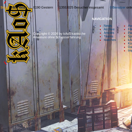
Stats:
2606 Heute 8190 Gestern 13553025 Besucher insgesamt
0 Benutzer
on
NAVIGATION
News
Aw
Archive
Fil
Articles
Pa
Copyright © 2026 by kAo$ kaotische
Teams
Sp
Amateure ohne $chiesserfahrung
Matches
kA
Ko
Da
Im