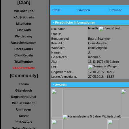
[Clan]
Profil
Galerien
Freunde
Wir über uns
kAo$-Squads
• Persönliche Informationen
Mitglieder
Niseth
Nickname:
Clanwars
Status:
Werdegang
Benutzertitel:
Board Spammer
Auszeichnungen
Kontakt:
keine Angabe
Webseite:
keine Angabe
UserAwards
Name:
J.
Clan-Regeln
Geschlecht:
männlich
Alter:
13.11.1977 (48 Jahre)
TrialMember
Wangen
Ort:
kAo$ FunWear
Registriert seit:
17.10.2015 - 16:12
[Community]
Letzte Anmeldung:
27.05.2016 - 18:57
Forum
• Awards
Gästebuch
Registrierte User
Wer ist Online?
Umfragen
Server
TS3-Viewer
Seiten-Statistik