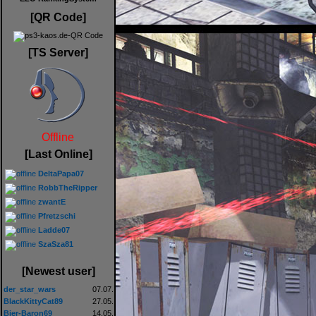
[QR Code]
[TS Server]
Offline
[Last Online]
DeltaPapa07
RobbTheRipper
zwantE
Pfretzschi
Ladde07
SzaSza81
[Newest user]
der_star_wars
07.07.
BlackKittyCat89
27.05.
Bier-Baron69
14.05.