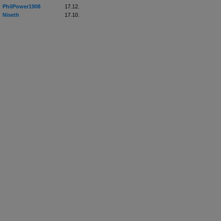
PhilPower1908
17.12.
Niseth
17.10.