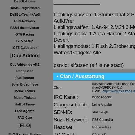
_________________
DeSBL-Home
DeSBL-registrieren
Lieblingsklassen: 1.Stumrsoldat 2.Pi
DeSBL-Team-kAo$
Aufkl?rer
PSN-Network
Lieblingswaffen: 1.An-94 2.M24 3.
PS3/4 deaktivieren
Lieblingsmaps: 1.Arica Harbor 2.A
GT5 Racing
Desert
GT5 SetUp
Lieblingsmodus: 1.Rush 2.Eroberun
GT5 Calculator
Waffen/Gadgets: Alle
[Cup Addon]
psn-id: slfatzen (slf is ne stadt)
CupAddon.de v5.2
Ranglisten
• Clan / Ausstattung
Plattformen
kaotische Amateure ohne $c
Spiel Ergebnisse
Clan:
(kao$-[BFBC2]-kBs)
(Seite:
http://www.ps3-kaos.
Meine Teams
IRC Kanal:
keine Angabe
Meine Tickets
Clangeschichte:
Hall of Fame
keine Angabe
SEN-ID:
Free Agents
slim 120gb
FAQ Cup
Soz.-Netzwerk:
PS3 Controller
[ELO]
Headset:
PS3 wireless
TV-Gerät:
ELO RankingSystem
R?hre xD