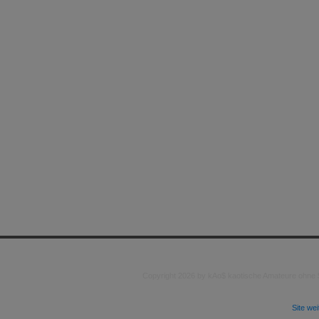
Copyright 2026 by kAo$ kaotische Amateure ohne
Site we