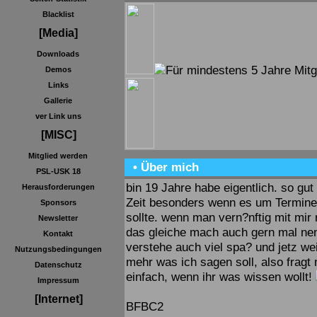
Blacklist
[Media]
Downloads
Demos
Links
Gallerie
ver Link uns
[MISC]
Mitglied werden
• Über mich
PSL-USK 18
bin 19 Jahre habe eigentlich. so gu
Herausforderungen
Zeit besonders wenn es um Termin
Sponsors
sollte. wenn man vern?nftig mit mir 
Newsletter
das gleiche mach auch gern mal ne
Kontakt
verstehe auch viel spa? und jetz wei
Nutzungsbedingungen
mehr was ich sagen soll, also fragt
Datenschutz
einfach, wenn ihr was wissen wollt!
Impressum
[Internet]
BFBC2