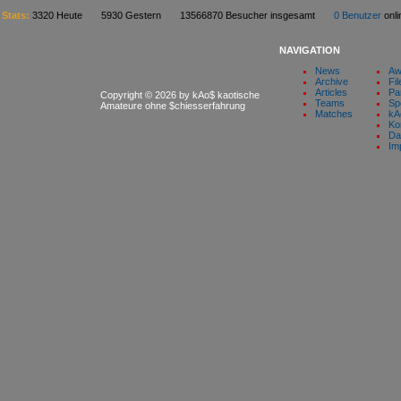
Stats:
3320 Heute 5930 Gestern 13566870 Besucher insgesamt
0 Benutzer
on
NAVIGATION
News
Aw
Archive
Fil
Articles
Pa
Copyright © 2026 by kAo$ kaotische
Teams
Sp
Amateure ohne $chiesserfahrung
Matches
kA
Ko
Da
Im