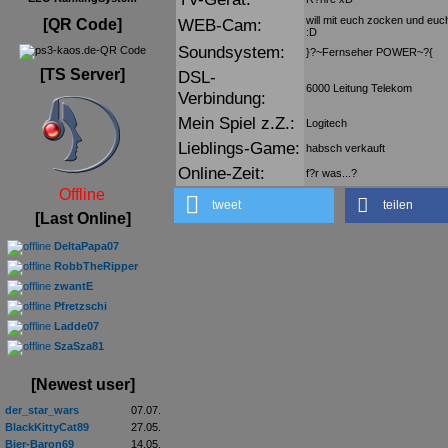
will mit euch zocken und euc
WEB-Cam:
[QR Code]
:D
Soundsystem:
}?~Fernseher POWER~?{
[TS Server]
DSL-
6000 Leitung Telekom
Verbindung:
Mein Spiel z.Z.:
Logitech
Lieblings-Game:
habsch verkauft
Online-Zeit:
f?r was...?
Offline
tweet
teilen
[Last Online]
DeltaPapa07
RobbTheRipper
zwantE
Pfretzschi
Ladde07
SzaSza81
[Newest user]
der_star_wars
07.07.
BlackKittyCat89
27.05.
Bier-Baron69
14.05.