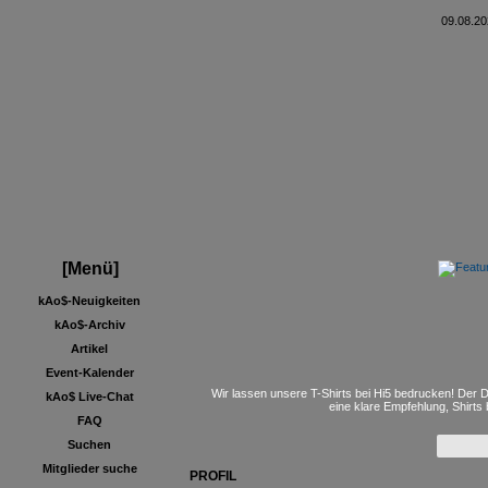
09.08.20
[Menü]
kAo$-Neuigkeiten
kAo$-Archiv
Artikel
Event-Kalender
Wir lassen unsere T-Shirts bei Hi5 bedrucken! Der D
kAo$ Live-Chat
eine klare Empfehlung, Shirts
FAQ
Suchen
Mitglieder suche
PROFIL