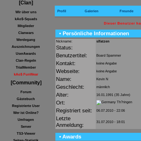
[Clan]
Profil
Galerien
Freunde
Wir über uns
kAo$-Squads
Dieser Benutzer h
Mitglieder
• Persönliche Informationen
Clanwars
Werdegang
Nickname:
slfatzen
Status:
Auszeichnungen
UserAwards
Benutzertitel:
Board Spammer
Clan-Regeln
Kontakt:
keine Angabe
TrialMember
Webseite:
keine Angabe
kAo$ FunWear
Name:
Kevin N
[Community]
Geschlecht:
männlich
Forum
Alter:
16.01.1991 (35 Jahre)
Gästebuch
Ort:
Th?ringen
Registrierte User
Registriert seit:
06.07.2010 - 22:06
Wer ist Online?
Letzte
Umfragen
31.07.2010 - 18:01
Anmeldung:
Server
TS3-Viewer
• Awards
Seiten-Statistik