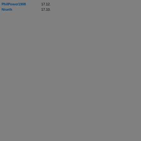
PhilPower1908
17.12.
Niseth
17.10.