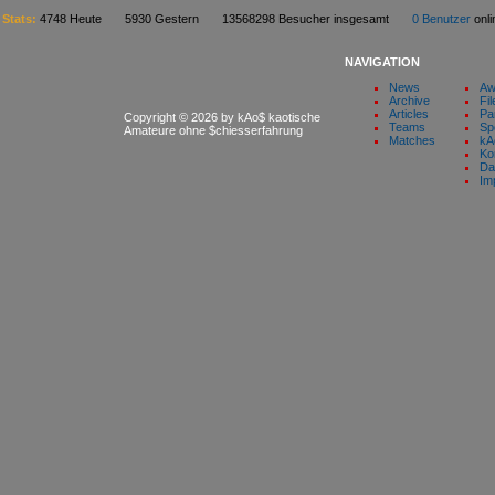
Stats:
4748 Heute 5930 Gestern 13568298 Besucher insgesamt
0 Benutzer
on
NAVIGATION
News
Aw
Archive
Fil
Articles
Pa
Copyright © 2026 by kAo$ kaotische
Teams
Sp
Amateure ohne $chiesserfahrung
Matches
kA
Ko
Da
Im