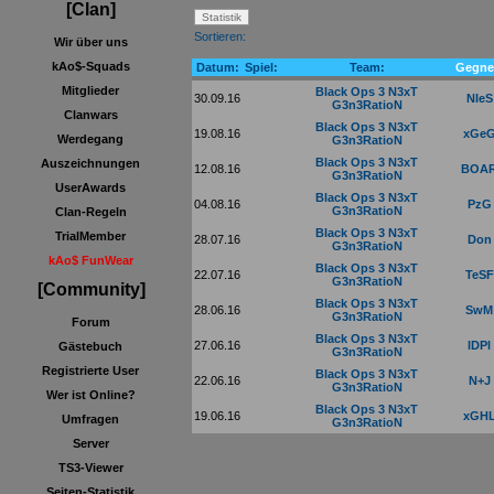
[Clan]
Sortieren:
Wir über uns
kAo$-Squads
Datum:
Spiel:
Team:
Gegne
Mitglieder
Black Ops 3 N3xT
30.09.16
NIeS
G3n3RatioN
Clanwars
Black Ops 3 N3xT
19.08.16
xGe
Werdegang
G3n3RatioN
Black Ops 3 N3xT
Auszeichnungen
12.08.16
BOA
G3n3RatioN
UserAwards
Black Ops 3 N3xT
04.08.16
PzG
G3n3RatioN
Clan-Regeln
Black Ops 3 N3xT
TrialMember
28.07.16
Don
G3n3RatioN
kAo$ FunWear
Black Ops 3 N3xT
22.07.16
TeSF
G3n3RatioN
[Community]
Black Ops 3 N3xT
28.06.16
SwM
G3n3RatioN
Forum
Black Ops 3 N3xT
27.06.16
lDPl
Gästebuch
G3n3RatioN
Registrierte User
Black Ops 3 N3xT
22.06.16
N+J
G3n3RatioN
Wer ist Online?
Black Ops 3 N3xT
19.06.16
xGH
Umfragen
G3n3RatioN
Server
TS3-Viewer
Seiten-Statistik