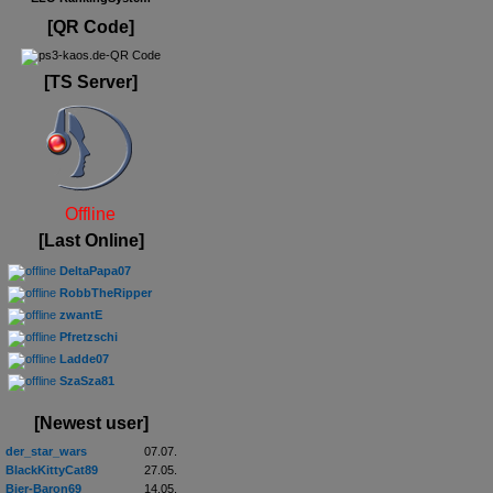
[QR Code]
[TS Server]
Offline
[Last Online]
DeltaPapa07
RobbTheRipper
zwantE
Pfretzschi
Ladde07
SzaSza81
[Newest user]
der_star_wars
07.07.
BlackKittyCat89
27.05.
Bier-Baron69
14.05.