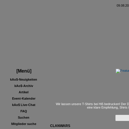
09.08.20
[Menü]
kAo$-Neuigkeiten
kAo$-Archiv
Artikel
Event-Kalender
Wir lassen unsere T-Shirts bei Hi5 bedrucken! Der D
kAo$ Live-Chat
eine klare Empfehlung, Shirts
FAQ
Suchen
Mitglieder suche
CLANWARS