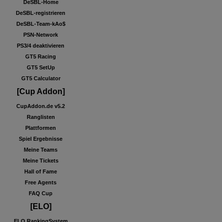
DeSBL-Home
DeSBL-registrieren
DeSBL-Team-kAo$
PSN-Network
PS3/4 deaktivieren
GT5 Racing
GT5 SetUp
GT5 Calculator
[Cup Addon]
CupAddon.de v5.2
Ranglisten
Plattformen
Spiel Ergebnisse
Meine Teams
Meine Tickets
Hall of Fame
Free Agents
FAQ Cup
[ELO]
ELO RankingSystem