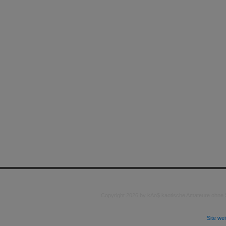
Copyright 2026 by kAo$ kaotische Amateure ohne
Site we