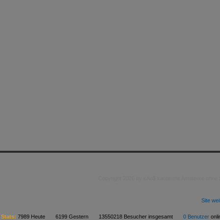
Copyright 2026 by kAo$ kaotische Amateure ohne
Site we
Stats:
7989 Heute 6199 Gestern 13550218 Besucher insgesamt
0 Benutzer
on