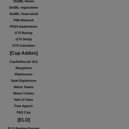
DeSBL-Home
DeSBL-registrieren
DeSBL-Team-kAo$
PSN-Network
PS3/4 deaktivieren
GT5 Racing
GT5 SetUp
GT5 Calculator
[Cup Addon]
CupAddon.de v5.2
Ranglisten
Plattformen
Spiel Ergebnisse
Meine Teams
Meine Tickets
Hall of Fame
Free Agents
FAQ Cup
[ELO]
ELO RankingSystem