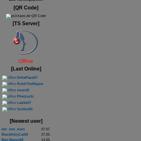
[QR Code]
[TS Server]
Offline
[Last Online]
DeltaPapa07
RobbTheRipper
zwantE
Pfretzschi
Ladde07
SzaSza81
[Newest user]
der_star_wars
07.07.
BlackKittyCat89
27.05.
Bier-Baron69
14.05.