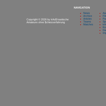
NAVIGATION
News
Aw
Archive
Fil
Articles
Pa
Copyright © 2026 by kAo$ kaotische
Teams
Sp
Amateure ohne $chiesserfahrung
Matches
kA
Ko
Da
Im