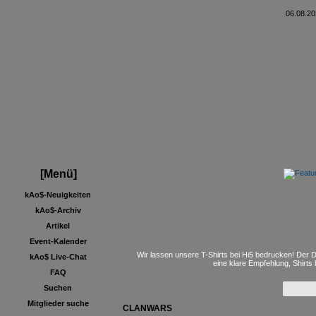
06.08.20
[Menü]
kAo$-Neuigkeiten
kAo$-Archiv
Artikel
Event-Kalender
Wir lassen unsere T-Shirts bei Hi5 bedrucken! Der D
kAo$ Live-Chat
eine klare Empfehlung, Shirts
FAQ
Suchen
Mitglieder suche
CLANWARS