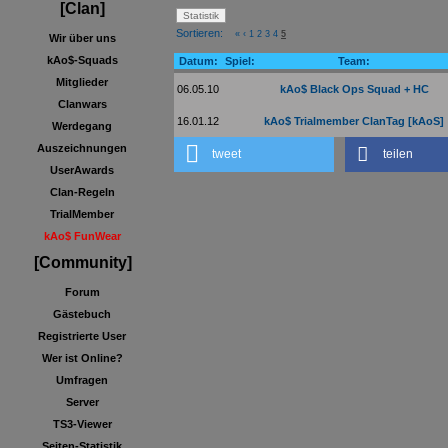
[Clan]
Sortieren:
«
‹
1
2
3
4
5
Wir über uns
kAo$-Squads
Datum:
Spiel:
Team:
Mitglieder
06.05.10
kAo$ Black Ops Squad + HC
Clanwars
16.01.12
kAo$ Trialmember ClanTag [kAoS]
Werdegang
Auszeichnungen
tweet
teilen
UserAwards
Clan-Regeln
TrialMember
kAo$ FunWear
[Community]
Forum
Gästebuch
Registrierte User
Wer ist Online?
Umfragen
Server
TS3-Viewer
Seiten-Statistik