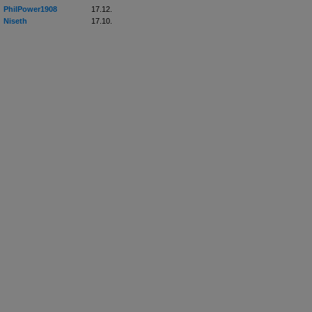
PhilPower1908
17.12.
Niseth
17.10.