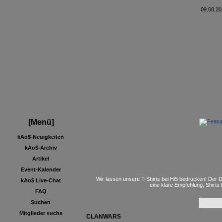
09.08.20
[Menü]
kAo$-Neuigkeiten
kAo$-Archiv
Artikel
Event-Kalender
Wir lassen unsere T-Shirts bei Hi5 bedrucken! Der D
kAo$ Live-Chat
eine klare Empfehlung, Shirts
FAQ
Suchen
Mitglieder suche
CLANWARS