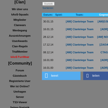
[Clan]
Sortieren:
Wir über uns
kAo$-Squads
Datum:
Spiel:
Team:
Gegner
Mitglieder
30.01.15
[AW] Clankriege Team
[AW]GS
Clanwars
16.01.15
[AW] Clankriege Team
[ADR
Werdegang
Auszeichnungen
28.12.14
[AW] Clankriege Team
[AW] N
UserAwards
17.12.14
[AW] Clankriege Team
[ZAOA
Clan-Regeln
TrialMember
08.12.14
[AW] Clankriege Team
CTAG
kAo$ FunWear
16.01.00
[AW] Clankriege Team
[ADR
[Community]
16.01.00
[AW] Clankriege Team
[ADR
Forum
tweet
teilen
Gästebuch
Registrierte User
Wer ist Online?
Umfragen
Server
TS3-Viewer
Seiten-Statistik