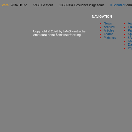
Stats:
2834 Heute 5930 Gestern 13566384 Besucher insgesamt
0 Benutzer
on
NAVIGATION
News
Aw
Archive
Fil
Articles
Pa
Copyright © 2026 by kAo$ kaotische
Teams
Sp
Amateure ohne $chiesserfahrung
Matches
kA
Ko
Da
Im