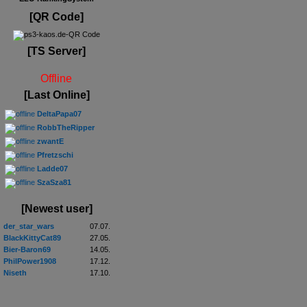
[QR Code]
[TS Server]
Offline
[Last Online]
DeltaPapa07
RobbTheRipper
zwantE
Pfretzschi
Ladde07
SzaSza81
[Newest user]
der_star_wars
07.07.
BlackKittyCat89
27.05.
Bier-Baron69
14.05.
PhilPower1908
17.12.
Niseth
17.10.