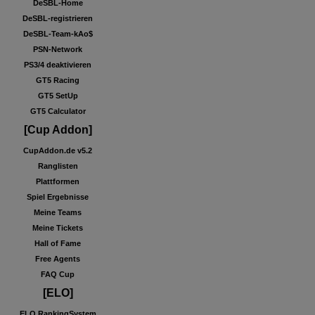
DeSBL-Home
DeSBL-registrieren
DeSBL-Team-kAo$
PSN-Network
PS3/4 deaktivieren
GT5 Racing
GT5 SetUp
GT5 Calculator
[Cup Addon]
CupAddon.de v5.2
Ranglisten
Plattformen
Spiel Ergebnisse
Meine Teams
Meine Tickets
Hall of Fame
Free Agents
FAQ Cup
[ELO]
ELO RankingSystem