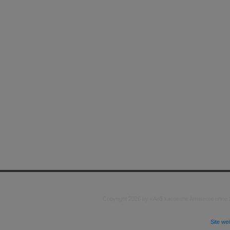
Copyright 2026 by kAo$ kaotische Amateure ohne
Site we