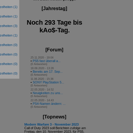
(1)
[Jahrestag]
(1)
Noch 293 Tage bis
(3)
kAo$-Tag.
(1)
(0)
[Forum]
(0)
25.11.2020 - 19:04
•
PS5 fast überall a...
(0)
(0 Antworten)
18.09.2020 - 13:26
•
Bereits am 17. Sep...
(0)
(0 Antworten)
11.06.2020 - 15:36
•
SONY PlayStation 5...
(0 Antworten)
22.05.2020 - 14:52
•
Neuigkeiten zu uns...
(0 Antworten)
22.05.2020 - 14:43
•
PS4-Namen ändern: ...
(0 Antworten)
[Topnews]
Modern Warfare 3 - November 2023
Call of Duty 2023 soll Berichten zufolge am
Freitag, den 10. November 2023, für PS5,