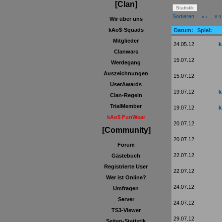
[Clan]
Sortieren:
«
‹
...
8
9
Wir über uns
kAo$-Squads
Datum:
Spiel:
Mitglieder
24.05.12
k
Clanwars
15.07.12
Werdegang
Auszeichnungen
15.07.12
UserAwards
19.07.12
k
Clan-Regeln
TrialMember
19.07.12
k
kAo$ FunWear
20.07.12
[Community]
20.07.12
Forum
22.07.12
Gästebuch
Registrierte User
22.07.12
Wer ist Online?
24.07.12
Umfragen
Server
24.07.12
TS3-Viewer
29.07.12
Seiten-Statistik