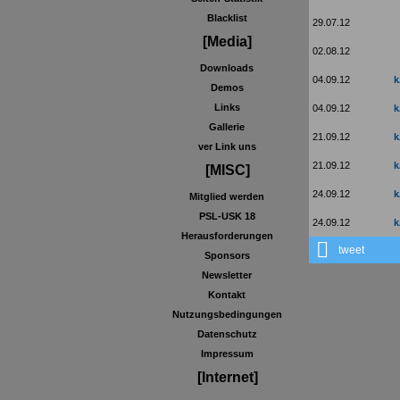
Blacklist
29.07.12
[Media]
02.08.12
Downloads
04.09.12
k
Demos
Links
04.09.12
k
Gallerie
21.09.12
k
ver Link uns
21.09.12
k
[MISC]
24.09.12
k
Mitglied werden
PSL-USK 18
24.09.12
k
Herausforderungen
tweet
Sponsors
Newsletter
Kontakt
Nutzungsbedingungen
Datenschutz
Impressum
[Internet]