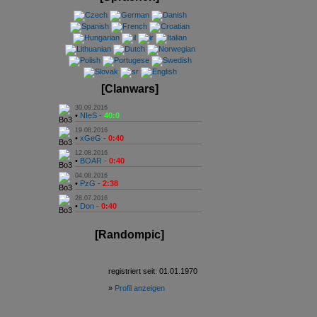
[Clanwars]
30.09.2016
•
NIeS -
40:0
19.08.2016
•
xGeG -
0:40
12.08.2016
•
BOAR -
0:40
04.08.2016
•
PzG -
2:38
28.07.2016
•
Don -
0:40
[Randompic]
registriert seit: 01.01.1970
»
Profil anzeigen