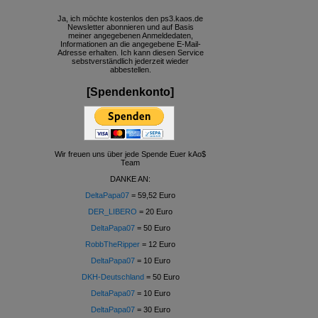
Ja, ich möchte kostenlos den ps3.kaos.de
Newsletter abonnieren und auf Basis
meiner angegebenen Anmeldedaten,
Informationen an die angegebene E-Mail-
Adresse erhalten. Ich kann diesen Service
sebstverständlich jederzeit wieder
abbestellen.
[Spendenkonto]
Wir freuen uns über jede Spende Euer kAo$
Team
DANKE AN:
DeltaPapa07
= 59,52 Euro
DER_LIBERO
= 20 Euro
DeltaPapa07
= 50 Euro
RobbTheRipper
= 12 Euro
DeltaPapa07
= 10 Euro
DKH-Deutschland
= 50 Euro
DeltaPapa07
= 10 Euro
DeltaPapa07
= 30 Euro