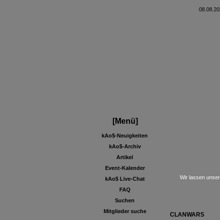
08.08.20
[Menü]
kAo$-Neuigkeiten
kAo$-Archiv
Artikel
Event-Kalender
Wir lassen unser
kAo$ Live-Chat
FAQ
Suchen
Mitglieder suche
CLANWARS