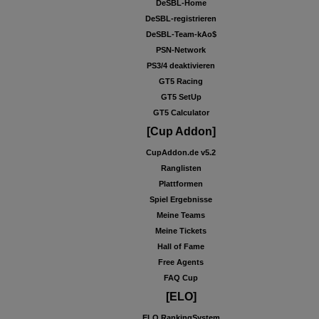
DeSBL-Home
DeSBL-registrieren
DeSBL-Team-kAo$
PSN-Network
PS3/4 deaktivieren
GT5 Racing
GT5 SetUp
GT5 Calculator
[Cup Addon]
CupAddon.de v5.2
Ranglisten
Plattformen
Spiel Ergebnisse
Meine Teams
Meine Tickets
Hall of Fame
Free Agents
FAQ Cup
[ELO]
ELO RankingSystem