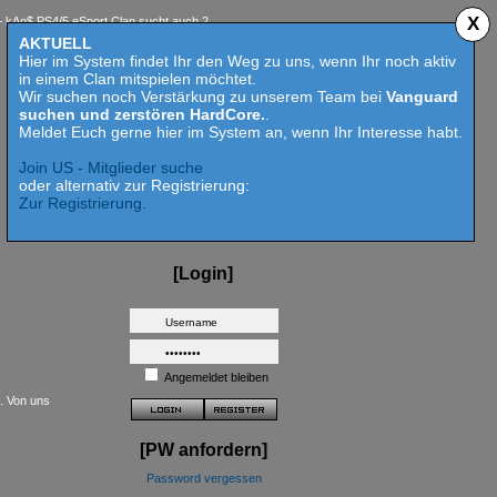
X
 PS4/5 eSport Clan sucht auch 2023 Competition aktive Mitspieler für Call of Duty MW 2 - 
AKTUELL
Hier im System findet Ihr den Weg zu uns, wenn Ihr noch aktiv
in einem Clan mitspielen möchtet.
Wir suchen noch Verstärkung zu unserem Team bei
Vanguard
suchen und zerstören HardCore.
.
Meldet Euch gerne hier im System an, wenn Ihr Interesse habt.
Join US - Mitglieder suche
oder alternativ zur Registrierung:
Zur Registrierung.
[Login]
Angemeldet bleiben
t. Von uns
[PW anfordern]
Password vergessen