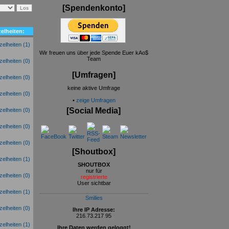
[Spendenkonto]
elheiten:
(1)
Wir freuen uns über jede Spende Euer kAo$
Team
(0)
[Umfragen]
(0)
keine aktive Umfrage
(0)
•
zeige Umfragen
[Social Media]
(0)
(0)
(0)
[Shoutbox]
(1)
SHOUTBOX
nur für
(0)
registrierte
User sichtbar
(1)
Smilies
(0)
Ihre IP Adresse:
216.73.217.95
(1)
Ihre Daten werden geloggt!