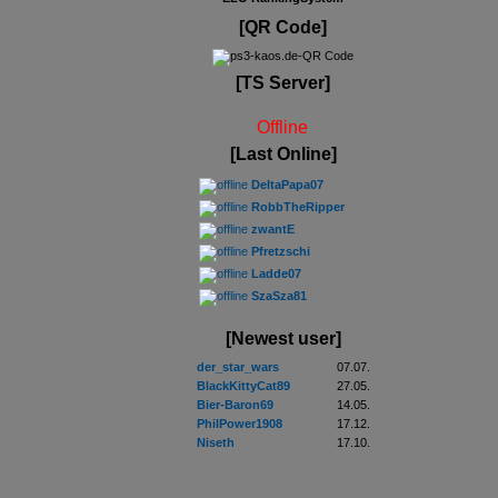
[QR Code]
[TS Server]
Offline
[Last Online]
DeltaPapa07
RobbTheRipper
zwantE
Pfretzschi
Ladde07
SzaSza81
[Newest user]
der_star_wars
07.07.
BlackKittyCat89
27.05.
Bier-Baron69
14.05.
PhilPower1908
17.12.
Niseth
17.10.