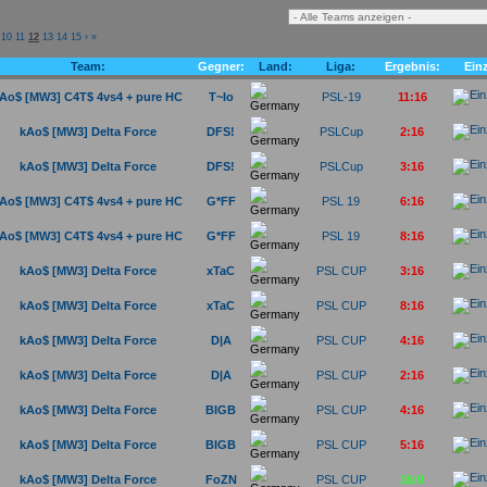
10
11
12
13
14
15
›
»
Team:
Gegner:
Land:
Liga:
Ergebnis:
Einz
Ao$ [MW3] C4T$ 4vs4 + pure HC
T~Io
PSL-19
11:16
kAo$ [MW3] Delta Force
DFS!
PSLCup
2:16
kAo$ [MW3] Delta Force
DFS!
PSLCup
3:16
Ao$ [MW3] C4T$ 4vs4 + pure HC
G*FF
PSL 19
6:16
Ao$ [MW3] C4T$ 4vs4 + pure HC
G*FF
PSL 19
8:16
kAo$ [MW3] Delta Force
xTaC
PSL CUP
3:16
kAo$ [MW3] Delta Force
xTaC
PSL CUP
8:16
kAo$ [MW3] Delta Force
D|A
PSL CUP
4:16
kAo$ [MW3] Delta Force
D|A
PSL CUP
2:16
kAo$ [MW3] Delta Force
BIGB
PSL CUP
4:16
kAo$ [MW3] Delta Force
BIGB
PSL CUP
5:16
kAo$ [MW3] Delta Force
FoZN
PSL CUP
16:0