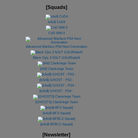
[Squads]
kAo$ CoD4
CoD WW II
Advanced Warface PS4 Next Generation
Black Ops 3 N3xT G3n3RatioN
[AW] Clankriege Team
[kAo$] GHOST - PS3 -
[kAo$] GHOST - PS4 -
[GHOSTS] Clankriege Team
[kAo$-BF3-Squad]
[kAo$-BFBC2-Squad]
[Newsletter]