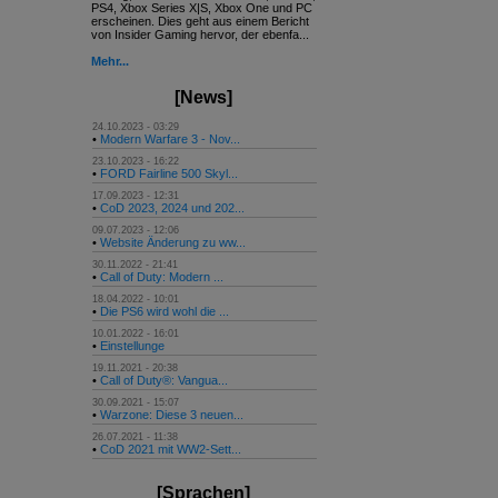
PS4, Xbox Series X|S, Xbox One und PC
erscheinen. Dies geht aus einem Bericht
von Insider Gaming hervor, der ebenfa...
Mehr...
[News]
24.10.2023 - 03:29
•
Modern Warfare 3 - Nov...
23.10.2023 - 16:22
•
FORD Fairline 500 Skyl...
17.09.2023 - 12:31
•
CoD 2023, 2024 und 202...
09.07.2023 - 12:06
•
Website Änderung zu ww...
30.11.2022 - 21:41
•
Call of Duty: Modern ...
18.04.2022 - 10:01
•
Die PS6 wird wohl die ...
10.01.2022 - 16:01
•
Einstellunge
19.11.2021 - 20:38
•
Call of Duty®: Vangua...
30.09.2021 - 15:07
•
Warzone: Diese 3 neuen...
26.07.2021 - 11:38
•
CoD 2021 mit WW2-Sett...
[Sprachen]