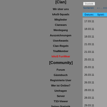
[Clan]
Sortieren:
«
‹
...
8
9
Wir über uns
kAo$-Squads
Datum:
Spiel:
Mitglieder
17.03.11
Clanwars
18.03.11
Werdegang
Auszeichnungen
18.03.11
UserAwards
21.03.11
Clan-Regeln
TrialMember
21.03.11
kAo$ FunWear
25.03.11
[Community]
25.03.11
Forum
26.03.11
Gästebuch
Registrierte User
26.03.11
Wer ist Online?
28.03.11
Umfragen
Server
28.03.11
TS3-Viewer
29.03.11
Seiten-Statistik