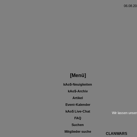
06.08.20
[Menü]
kAo$-Neuigkeiten
kAo$-Archiv
Artikel
Event-Kalender
kAo$ Live-Chat
FAQ
Suchen
Mitglieder suche
CLANWARS