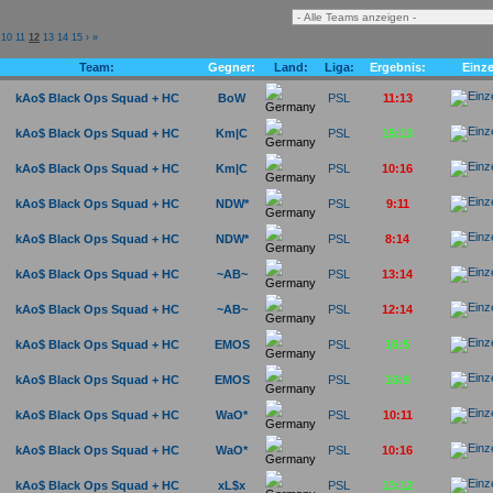
10
11
12
13
14
15
›
»
Team:
Gegner:
Land:
Liga:
Ergebnis:
Einze
kAo$ Black Ops Squad + HC
BoW
PSL
11:13
kAo$ Black Ops Squad + HC
Km|C
PSL
15:13
kAo$ Black Ops Squad + HC
Km|C
PSL
10:16
kAo$ Black Ops Squad + HC
NDW*
PSL
9:11
kAo$ Black Ops Squad + HC
NDW*
PSL
8:14
kAo$ Black Ops Squad + HC
~AB~
PSL
13:14
kAo$ Black Ops Squad + HC
~AB~
PSL
12:14
kAo$ Black Ops Squad + HC
EMOS
PSL
16:5
kAo$ Black Ops Squad + HC
EMOS
PSL
16:9
kAo$ Black Ops Squad + HC
WaO*
PSL
10:11
kAo$ Black Ops Squad + HC
WaO*
PSL
10:16
kAo$ Black Ops Squad + HC
xL$x
PSL
13:12