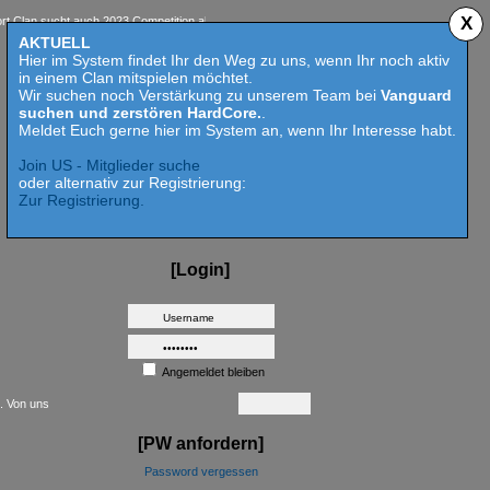
X
 sucht auch 2023 Competition aktive Mitspieler für Call of Duty MW 2 - HardCore suchen un
AKTUELL
Hier im System findet Ihr den Weg zu uns, wenn Ihr noch aktiv
in einem Clan mitspielen möchtet.
Wir suchen noch Verstärkung zu unserem Team bei
Vanguard
suchen und zerstören HardCore.
.
Meldet Euch gerne hier im System an, wenn Ihr Interesse habt.
Join US - Mitglieder suche
oder alternativ zur Registrierung:
Zur Registrierung.
[Login]
Angemeldet bleiben
[PW anfordern]
Password vergessen