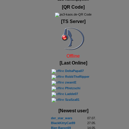
[QR Code]
[TS Server]
Offline
[Last Online]
DeltaPapa07
RobbTheRipper
zwantE
Pfretzschi
Ladde07
SzaSza81
[Newest user]
der_star_wars
07.07.
BlackKittyCat89
27.05.
Bier-Baron69
14.05.