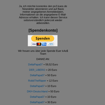
Ja, ich möchte kostenlos den ps3.kaos.de
Newsletter abonnieren und auf Basis
meiner angegebenen Anmeldedaten,
Informationen an die angegebene E-Mail-
Adresse erhalten. Ich kann diesen Service
sebstverständlich jederzeit wieder
abbestellen.
[Spendenkonto]
Wir freuen uns über jede Spende Euer kAo$
Team
DANKE AN:
DeltaPapa07
= 59,52 Euro
DER_LIBERO
= 20 Euro
DeltaPapa07
= 50 Euro
RobbTheRipper
= 12 Euro
DeltaPapa07
= 10 Euro
DKH-Deutschland
= 50 Euro
DeltaPapa07
= 10 Euro
DeltaPapa07
= 30 Euro