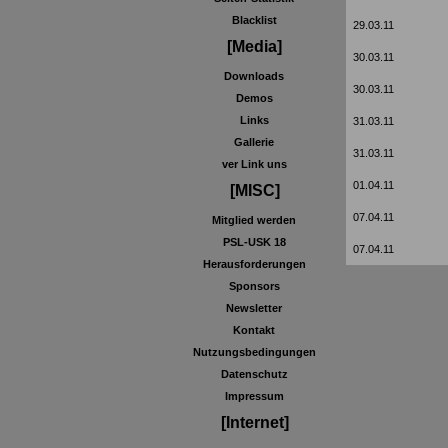
Blacklist
29.03.11
[Media]
30.03.11
Downloads
30.03.11
Demos
Links
31.03.11
Gallerie
31.03.11
ver Link uns
01.04.11
[MISC]
07.04.11
Mitglied werden
PSL-USK 18
07.04.11
Herausforderungen
Sponsors
Newsletter
Kontakt
Nutzungsbedingungen
Datenschutz
Impressum
[Internet]