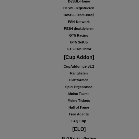
DeSBL-Home
DeSBL-registrieren
DeSBL-Team-kAo$
PSN-Network
PS3/4 deaktivieren
GT5 Racing
GT5 SetUp
GT5 Calculator
[Cup Addon]
CupAddon.de v5.2
Ranglisten
Plattformen
Spiel Ergebnisse
Meine Teams
Meine Tickets
Hall of Fame
Free Agents
FAQ Cup
[ELO]
ELO RankingSystem