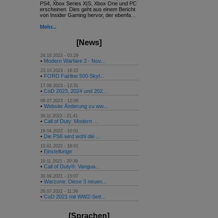
PS4, Xbox Series X|S, Xbox One und PC
erscheinen. Dies geht aus einem Bericht
von Insider Gaming hervor, der ebenfa...
Mehr...
[News]
24.10.2023 - 03:29
•
Modern Warfare 3 - Nov...
23.10.2023 - 16:22
•
FORD Fairline 500 Skyl...
17.09.2023 - 12:31
•
CoD 2023, 2024 und 202...
09.07.2023 - 12:06
•
Website Änderung zu ww...
30.11.2022 - 21:41
•
Call of Duty: Modern ...
18.04.2022 - 10:01
•
Die PS6 wird wohl die ...
10.01.2022 - 16:01
•
Einstellunge
19.11.2021 - 20:38
•
Call of Duty®: Vangua...
30.09.2021 - 15:07
•
Warzone: Diese 3 neuen...
26.07.2021 - 11:38
•
CoD 2021 mit WW2-Sett...
[Sprachen]