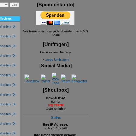
[Spendenkonto]
lheiten:
(0)
Wir freuen uns über jede Spende Euer kAo$
Team
(0)
[Umfragen]
(0)
keine aktive Umfrage
(0)
•
zeige Umfragen
[Social Media]
(0)
(0)
(0)
[Shoutbox]
(0)
SHOUTBOX
nur für
(3)
registrierte
User sichtbar
(0)
Smilies
(0)
Ihre IP Adresse:
216.73.216.140
(0)
Ihre Daten werden geloggt!