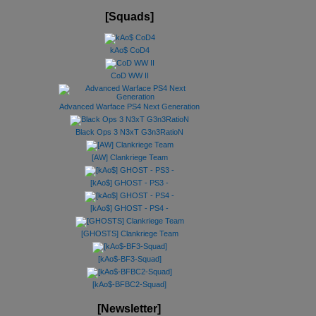
[Squads]
kAo$ CoD4
CoD WW II
Advanced Warface PS4 Next Generation
Black Ops 3 N3xT G3n3RatioN
[AW] Clankriege Team
[kAo$] GHOST - PS3 -
[kAo$] GHOST - PS4 -
[GHOSTS] Clankriege Team
[kAo$-BF3-Squad]
[kAo$-BFBC2-Squad]
[Newsletter]