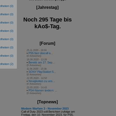
(0)
[Jahrestag]
(0)
Noch 295 Tage bis
(0)
kAo$-Tag.
(0)
(0)
[Forum]
(0)
25.11.2020 - 19:04
•
PS5 fast überall a...
(0)
(0 Antworten)
18.09.2020 - 13:26
•
Bereits am 17. Sep...
(2)
(0 Antworten)
11.06.2020 - 15:36
•
SONY PlayStation 5...
(0 Antworten)
22.05.2020 - 14:52
•
Neuigkeiten zu uns...
(0 Antworten)
22.05.2020 - 14:43
•
PS4-Namen ändern: ...
(0 Antworten)
[Topnews]
Modern Warfare 3 - November 2023
Call of Duty 2023 soll Berichten zufolge am
Freitag, den 10. November 2023, für PS5,