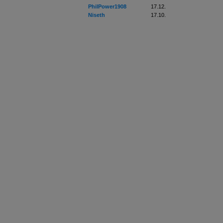
PhilPower1908
17.12.
Niseth
17.10.