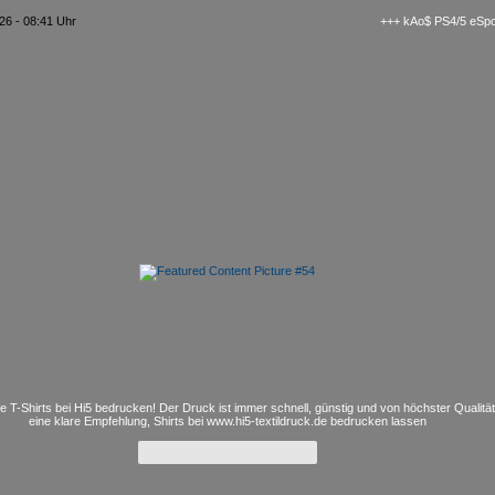
26 - 08:41 Uhr
+++ kAo$ PS4/5 eSport Clan
JuwelBox by Nadine Yoldas Die Nagelfee in Hamburg Barenfeld | Von-Sauer-Str. 1