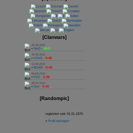
[Clanwars]
30.09.2016
•
NIeS -
40:0
19.08.2016
•
xGeG -
0:40
12.08.2016
•
BOAR -
0:40
04.08.2016
•
PzG -
2:38
28.07.2016
•
Don -
0:40
[Randompic]
registriert seit: 01.01.1970
»
Profil anzeigen