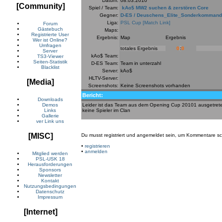
Datum:
08.03.2010
[Community]
Spiel / Team:
kAo$ MW2 suchen & zerstören Core
Gegner:
D-ES / Deuschens_Elite_Sonderkomman
Liga:
PSL Cup
[Match Link]
Forum
Gästebuch
Maps:
Registrierte User
Ergebnis:
Map
Ergebnis
Wer ist Online?
Umfragen
totales Ergebnis
0
:
0
Server
kAo$ Team:
TS3-Viewer
Seiten-Statistik
D-ES Team:
Team in unterzahl
Blacklist
Server:
kAo$
HLTV-Server:
[Media]
Screenshots:
Keine Screenshots vorhanden
Bericht:
Downloads
Leider ist das Team aus dem Opening Cup 20101 ausgetret
Demos
keine Spieler im Clan
Links
Gallerie
ver Link uns
[MISC]
Du musst registriert und angemeldet sein, um Kommentare sc
•
registrieren
•
anmelden
Mitglied werden
PSL-USK 18
Herausforderungen
Sponsors
Newsletter
Kontakt
Nutzungsbedingungen
Datenschutz
Impressum
[Internet]