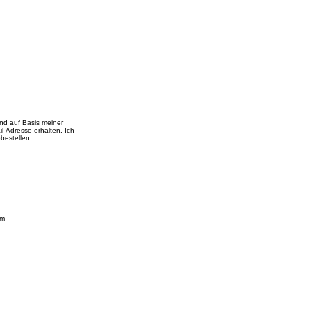
nd auf Basis meiner
-Adresse erhalten. Ich
bestellen.
am