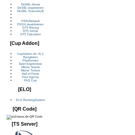
DeSBL-Home
DeSBL-registrieren
DeSBL-Team-kAo$
PSN-Network
PS3/4 deaktivieren
GT5 Racing
GT5 SetUp
GT5 Calculator
[Cup Addon]
CupAddon.de v5.2
Ranglisten
Plattformen
Spiel Ergebnisse
Meine Teams
Meine Tickets
Hall of Fame
Free Agents
FAQ Cup
[ELO]
ELO RankingSystem
[QR Code]
[TS Server]