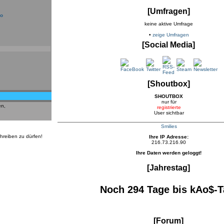
[Umfragen]
do
keine aktive Umfrage
•
zeige Umfragen
[Social Media]
[Shoutbox]
SHOUTBOX
nur für
en,
registrierte
User sichtbar
Smilies
hreiben zu dürfen!
Ihre IP Adresse:
216.73.216.90
Ihre Daten werden geloggt!
[Jahrestag]
Noch 294 Tage bis kAo$-T
[Forum]