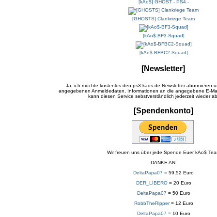
[kAo$] GHOST - PS4 -
[GHOSTS] Clankriege Team
[kAo$-BF3-Squad]
[kAo$-BFBC2-Squad]
[Newsletter]
Ja, ich möchte kostenlos den ps3.kaos.de Newsletter abonnieren u
angegebenen Anmeldedaten, Informationen an die angegebene E-Mail
kann diesen Service sebstverständlich jederzeit wieder ab
[Spendenkonto]
Wir freuen uns über jede Spende Euer kAo$ Te
DANKE AN:
DeltaPapa07
= 59,52 Euro
DER_LIBERO
= 20 Euro
DeltaPapa07
= 50 Euro
RobbTheRipper
= 12 Euro
DeltaPapa07
= 10 Euro