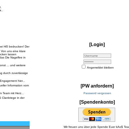
t.
e.
.
[Login]
bei Hi5 bedrucken! Der
. Von uns eine klare
ucken lassen
das Die Nagelfee in
st ... und weitere
Angemeldet bleiben
g durch zuverlässige
Engagement hier...
[PW anfordern]
eller Information vom
 im Team mit Herz...
Password vergessen
 Clankriege in der
[Spendenkonto]
Wir freuen uns über jede Spende Euer kAo$ Te