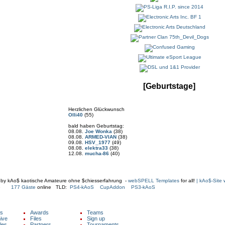
[Geburtstage]
Herzlichen Glückwunsch
Olli40
(55)
bald haben Geburtstag:
08.08.
Joe Wonka
(38)
08.08.
ARMED-VIAN
(38)
09.08.
HSV_1977
(49)
08.08.
elektra33
(38)
12.08.
mucha-86
(40)
 by kAo$ kaotische Amateure ohne $chiesserfahrung -
webSPELL Templates
for all!
| kAo$-Site
ine
177 Gäste
online TLD:
PS4-kAoS
CupAddon
PS3-kAoS
s
Awards
Teams
ive
Files
Sign up
cles
Partners
Tournaments