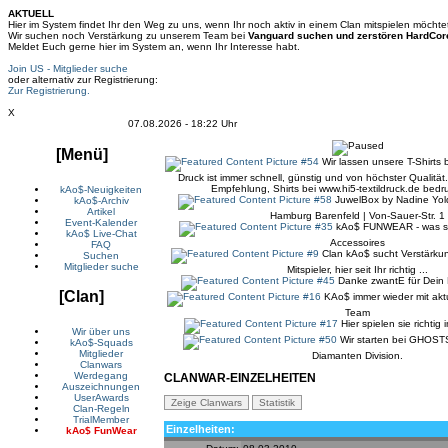
AKTUELL
Hier im System findet Ihr den Weg zu uns, wenn Ihr noch aktiv in einem Clan mitspielen möchte
Wir suchen noch Verstärkung zu unserem Team bei
Vanguard suchen und zerstören HardCor
Meldet Euch gerne hier im System an, wenn Ihr Interesse habt.
Join US - Mitglieder suche
oder alternativ zur Registrierung:
Zur Registrierung.
X
07.08.2026 - 18:22 Uhr
[Menü]
Wir lassen unsere T-Shirts 
Druck ist immer schnell, günstig und von höchster Qualität
Empfehlung, Shirts bei www.hi5-textildruck.de bedr
kAo$-Neuigkeiten
JuwelBox by Nadine Yol
kAo$-Archiv
Artikel
Hamburg Barenfeld | Von-Sauer-Str. 1
Event-Kalender
kAo$ FUNWEAR - was son
kAo$ Live-Chat
Accessoires
FAQ
Clan kAo$ sucht Verstärkun
Suchen
Mitglieder suche
Mitspieler, hier seit Ihr richtig ...
Danke zwantE für Dein 
[Clan]
KAo$ immer wieder mit aktu
Team
Hier spielen sie richtig
Wir über uns
Wir starten bei GHOSTS
kAo$-Squads
Mitglieder
Diamanten Division.
Clanwars
Werdegang
CLANWAR-EINZELHEITEN
Auszeichnungen
UserAwards
Clan-Regeln
TrialMember
Einzelheiten:
kAo$ FunWear