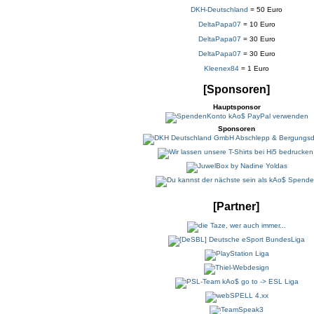
DKH-Deutschland
= 50 Euro
DeltaPapa07
= 10 Euro
DeltaPapa07
= 30 Euro
DeltaPapa07
= 30 Euro
Kleenex84
= 1 Euro
[Sponsoren]
Hauptsponsor
Sponsoren
[Partner]