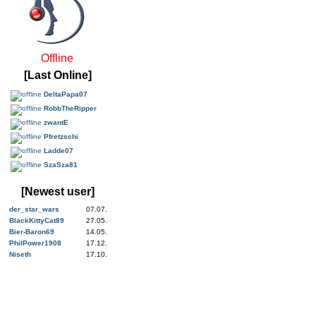
Offline
[Last Online]
DeltaPapa07
RobbTheRipper
zwantE
Pfretzschi
Ladde07
SzaSza81
[Newest user]
der_star_wars
07.07.
BlackKittyCat89
27.05.
Bier-Baron69
14.05.
PhilPower1908
17.12.
Niseth
17.10.