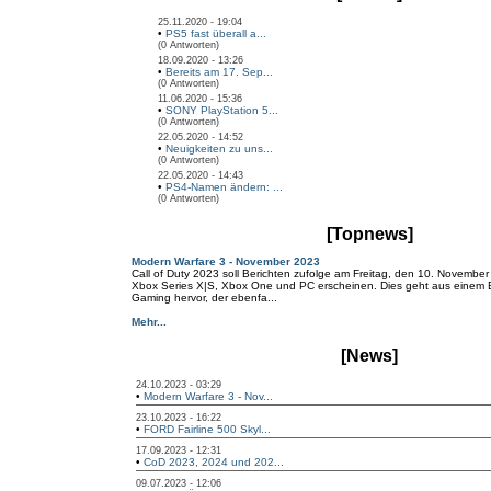
25.11.2020 - 19:04
•
PS5 fast überall a...
(0 Antworten)
18.09.2020 - 13:26
•
Bereits am 17. Sep...
(0 Antworten)
11.06.2020 - 15:36
•
SONY PlayStation 5...
(0 Antworten)
22.05.2020 - 14:52
•
Neuigkeiten zu uns...
(0 Antworten)
22.05.2020 - 14:43
•
PS4-Namen ändern: ...
(0 Antworten)
[Topnews]
Modern Warfare 3 - November 2023
Call of Duty 2023 soll Berichten zufolge am Freitag, den 10. November
Xbox Series X|S, Xbox One und PC erscheinen. Dies geht aus einem Be
Gaming hervor, der ebenfa...
Mehr...
[News]
24.10.2023 - 03:29
•
Modern Warfare 3 - Nov...
23.10.2023 - 16:22
•
FORD Fairline 500 Skyl...
17.09.2023 - 12:31
•
CoD 2023, 2024 und 202...
09.07.2023 - 12:06