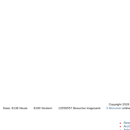
Copyright 2026
Stats:
6138 Heute 8190 Gestern 13556557 Besucher insgesamt
0 Benutzer
onl
NAVIGATION
New
Arch
Arti