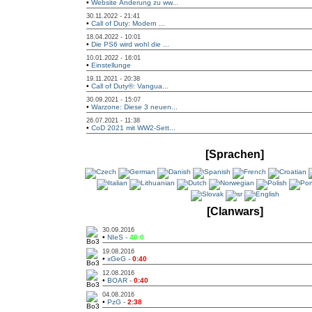
•
Website Änderung zu ww...
30.11.2022 - 21:41
•
Call of Duty: Modern ...
18.04.2022 - 10:01
•
Die PS6 wird wohl die ...
10.01.2022 - 16:01
•
Einstellunge
19.11.2021 - 20:38
•
Call of Duty®: Vangua...
30.09.2021 - 15:07
•
Warzone: Diese 3 neuen...
26.07.2021 - 11:38
•
CoD 2021 mit WW2-Sett...
[Sprachen]
[Clanwars]
30.09.2016
•
NIeS -
40:0
19.08.2016
•
xGeG -
0:40
12.08.2016
•
BOAR -
0:40
04.08.2016
•
PzG -
2:38