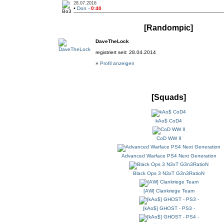
28.07.2016
•
Don -
0:40
[Randompic]
DaveTheLock
registriert seit: 28.04.2014
»
Profil anzeigen
[Squads]
kAo$ CoD4
CoD WW II
Advanced Warface PS4 Next Generation
Black Ops 3 N3xT G3n3RatioN
[AW] Clankriege Team
[kAo$] GHOST - PS3 -